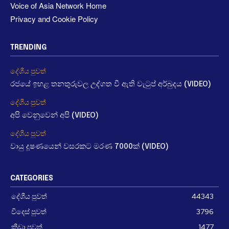
Voice of Asia Network Home
Privacy and Cookie Policy
TRENDING
දේශීය පුවත්
රජයේ ඉහළ තනතුරුවල උද්ගත වී ඇති වැටුප් අර්බුදය (VIDEO)
දේශීය පුවත්
අපි වෙනුවෙන් අපි (VIDEO)
දේශීය පුවත්
වායු දූෂණයෙන් වසරකට මරණ 7000ක් (VIDEO)
CATEGORIES
දේශීය පුවත්
44343
විදෙස් පුවත්
3796
ක්‍රීඩා පුවත්
1477