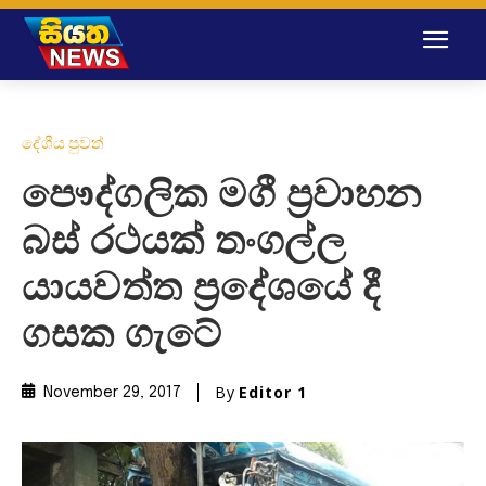
දේශීය පුවත්
පෞද්ගලික මගී ප්‍රවාහන
බස් රථයක් තංගල්ල
යායවත්ත ප්‍රදේශයේ දී
ගසක ගැටේ
By
Editor 1
November 29, 2017