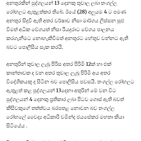
අනතුරකින් පුද්ගලයන් 13 දෙනකු තුවාල ලබා තංගල්ල
රෝහලට ඇතුළත්කර තිබේ. ඊයේ (28) අලුයම 4 ට පමණ
අනතුර සිදුවී ඇති අතර වර්ෂාව නිසා මාර්ගය ලිස්සන සුළු
වීමත් අධික වේගයත් නිසා රියදුරාට වේගය පාලනය
කරගැනීමට නොහැකිවීමත් අනතුරට හේතුව වන්නට ඇති
බවට පොලීසිය සැක කරයි.
අනතුරින් තුවාල ලැබූ පිරිස අතර පිරිමි 12ක් හා එක්
කාන්තාවක ද වන අතර තුවාල ලැබූ පිරිමි අය අතර
විදේශිකයකු ද සිටින බව පොලිසිය පවසයි. තංගල්ල රෝහලට
ඇතුළත් කළ පුද්ගලයන් 13දෙනා අතුරින් මේ වන විට
පුද්ගලයන් 4 දෙනකු ප්‍රතිකාර ලබා පිටව ගොස් ඇති බවත්
කිසිවකුගේ තත්ත්වය බරපතළ නොවන බව තංගල්ල
රෝහලේ වෛද්‍ය අධිකාරි චමින්ද ජයසේකර මහතා කියා
සිටියේය .