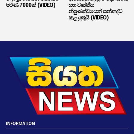
මරණ 7000ක් (VIDEO)
සහ වෘත්තීය
නිපුණත්වයෙන් සන්නද්ධ
කළ යුතුයි (VIDEO)
INFORMATION