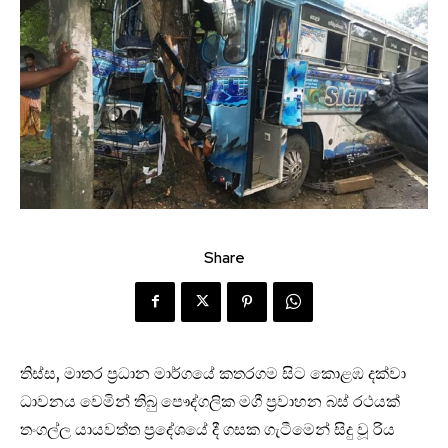
Share
තිස්ස, මාතර ප්‍රධාන මාර්ගයේ කතරගම සිට කොළඹ දක්වා
ධාවනය වෙමින් තිබු පෞද්ගලික මගී ප්‍රවාහන බස් රථයක්
තංගල්ල යායවත්ත ප්‍රදේශයේ දී ගසක ගැටීමෙන් සිදු වූ රිය