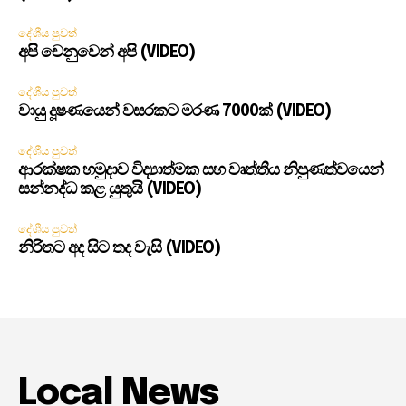
දේශීය පුවත්
අපි වෙනුවෙන් අපි (VIDEO)
දේශීය පුවත්
වායු දූෂණයෙන් වසරකට මරණ 7000ක් (VIDEO)
දේශීය පුවත්
ආරක්ෂක හමුදාව විද්‍යාත්මක සහ වෘත්තීය නිපුණත්වයෙන්
සන්නද්ධ කළ යුතුයි (VIDEO)
දේශීය පුවත්
නිරිතට අද සිට තද වැසි (VIDEO)
Local News