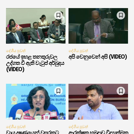
දේශීය පුවත්
දේශීය පුවත්
රජයේ ඉහළ තනතුරුවල
අපි වෙනුවෙන් අපි (VIDEO)
උද්ගත වී ඇති වැටුප් අර්බුදය
(VIDEO)
දේශීය පුවත්
දේශීය පුවත්
වායු දූෂණයෙන් වසරකට
ආරක්ෂක හමුදාව විද්‍යාත්මක