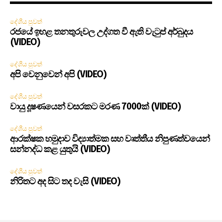
දේශීය පුවත්
රජයේ ඉහළ තනතුරුවල උද්ගත වී ඇති වැටුප් අර්බුදය
(VIDEO)
දේශීය පුවත්
අපි වෙනුවෙන් අපි (VIDEO)
දේශීය පුවත්
වායු දූෂණයෙන් වසරකට මරණ 7000ක් (VIDEO)
දේශීය පුවත්
ආරක්ෂක හමුදාව විද්‍යාත්මක සහ වෘත්තීය නිපුණත්වයෙන්
සන්නද්ධ කළ යුතුයි (VIDEO)
දේශීය පුවත්
නිරිතට අද සිට තද වැසි (VIDEO)