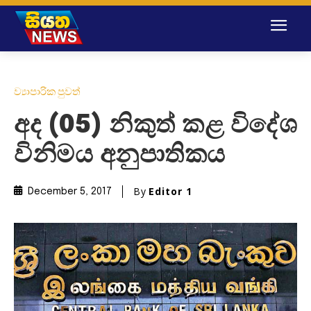
ව්‍යාපාරික පුවත්
අද (05) නිකුත් කළ විදේශ
විනිමය අනුපාතිකය
By
Editor 1
December 5, 2017