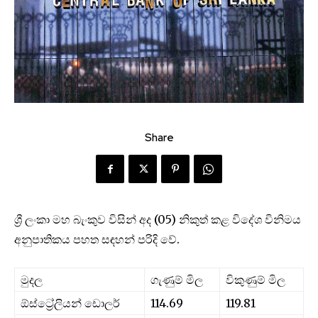
Share
ශ්‍රී ලංකා මහ බැංකුව විසින් අද (05) නිකුත් කළ විදේශ විනිමය
අනුපාතිකය පහත සඳහන් පරිදි වේ.
මුදල
ගැණුම් මිල
විකුණුම් මිල
ඕස්ට්‍රේලියන් ඩොලර්
114.69
119.81