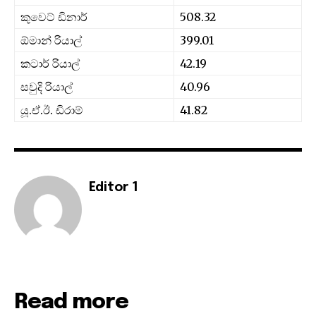
කුවෙට් ඩිනාර්
508.32
ඕමාන් රියාල්
399.01
කටාර් රියාල්
42.19
සවුදි රියාල්
40.96
යූ.ඒ.ඊ. ඩිරාම්
41.82
Editor 1
Read more