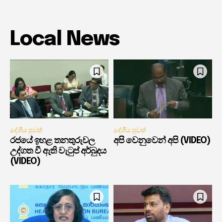
Local News
දේශීය පුවත්
දේශීය පුවත්
රජයේ ඉහළ තනතුරුවල
අපි වෙනුවෙන් අපි (VIDEO)
උද්ගත වී ඇති වැටුප් අර්බුදය
(VIDEO)