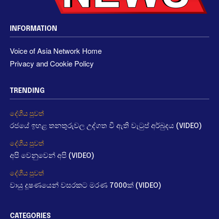
INFORMATION
Voice of Asia Network Home
Privacy and Cookie Policy
TRENDING
දේශීය පුවත්
රජයේ ඉහළ තනතුරුවල උද්ගත වී ඇති වැටුප් අර්බුදය (VIDEO)
දේශීය පුවත්
අපි වෙනුවෙන් අපි (VIDEO)
දේශීය පුවත්
වායු දූෂණයෙන් වසරකට මරණ 7000ක් (VIDEO)
CATEGORIES