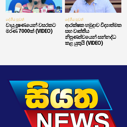
දේශීය පුවත්
දේශීය පුවත්
වායු දූෂණයෙන් වසරකට
ආරක්ෂක හමුදාව විද්‍යාත්මක
මරණ 7000ක් (VIDEO)
සහ වෘත්තීය
නිපුණත්වයෙන් සන්නද්ධ
කළ යුතුයි (VIDEO)