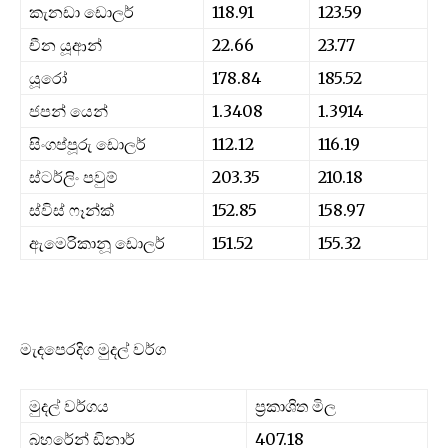
කැනඩා ඩොලර්
118.91
123.59
චීන යූආන්
22.66
23.77
යූරෝ
178.84
185.52
ජපන් යෙන්
1.3408
1.3914
සිංගප්පූරු ඩොලර්
112.12
116.19
ස්ටර්ලිං පවුම්
203.35
210.18
ස්විස් ෆෑන්ක්
152.85
158.97
ඇමෙරිකානූ ඩොලර්
151.52
155.32
මැදපෙරදිග මුදල් වර්ග
මුදල් වර්ගය
ප්‍රකාශිත මිල
බහරේන් ඩිනාර්
407.18