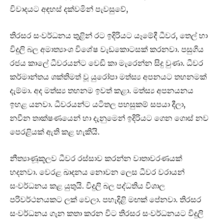
විවාදයට අඳහස් දක්වමින් පැවසුවේ,
තිරසර සංවර්ධනය තුළින් රට ඉදිරියට යෑමේදී ධීවර, තෙල් හා
විදුලි බල අමාත්‍යාංශ විශේෂ වැඩකොටසක් කරනවා. පසුගිය
රජය කාලේ ධීවරයන්ට වෙඩි කා මැරෙන්න සිදු වුණා. ධීවර
කර්මාන්තය ශක්තිමත් වූ යුරෝපා මත්ස්‍ය අපනයට තහනමක්
දැම්මා. අද මත්ස්‍ය තහනම ඉවත් කළා. මත්ස්‍ය අපනයනය
ඉහළ යනවා. ධීවරයන්ට යටිතල පහසුකම් සපයා දීලා,
නවීන තාක්ෂණයෙන් හා දැනුමෙන් ඉදිරියට ගෙන ගොස් නව
පෙරළියක් ඇති කළ හැකියි.
නීත්‍යාණූකූලව ධීවර රස්සාව කරන්න වාතාවරණයක්
හදනවා. වෙරළ ඛාදනය නොවන ලෙස ධීවර වරායන්
සංවර්ධනය කළ යුතුයි. විදුලි බල පද්ධතිය විශාල
පරිවර්ථනයකට ලක් වෙලා. පහැදිළි මඟක් පේනවා. තිරසර
සංවර්ධනය ගැන කතා කරන විට තිරසර සංවර්ධනයට විදුලි