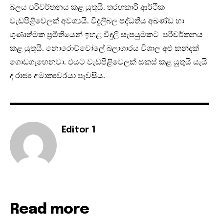
බලය පරිවර්තනය කළ යුතුයි. තරඟකාරී ආර්ථික
වැඩපිළිවෙලක් අවශ්‍යයි. විදුලිබල පද්ධතිය අඛණ්ඩ හා
ගුණාත්මක ප්‍රමිතියෙන් ඉහළ විදුලි සැපයුමකට පරිවර්තනය
කළ යුතුයි. නොරොච්චෝලේ බලාගාරය විශාල අළු කන්දක්
ගොඩගැහෙනවා. එයට වැඩපිළිවෙලක් සකස් කළ යුතුයි යැයි
ද රාජ්‍ය අමාත්‍යවරයා පැවසීය.
Editor 1
Read more