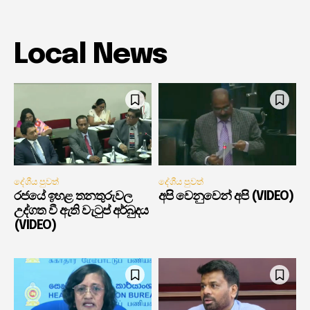
Local News
දේශීය පුවත්
දේශීය පුවත්
රජයේ ඉහළ තනතුරුවල
අපි වෙනුවෙන් අපි (VIDEO)
උද්ගත වී ඇති වැටුප් අර්බුදය
(VIDEO)