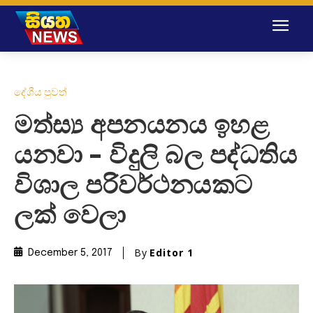
දේශීය පුවත්
මත්ස්‍ය අපනයනය ඉහළ
යනවා – විදුලි බල පද්ධතිය
විශාල පරිවර්ථනයකට
ලක් වෙලා
By
Editor 1
December 5, 2017