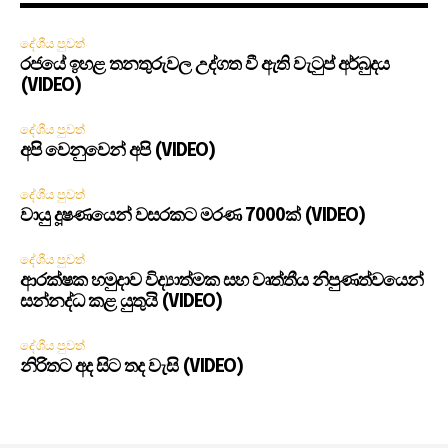
දේශීය පුවත්
රජයේ ඉහළ තනතුරුවල උද්ගත වී ඇති වැටුප් අර්බුදය
(VIDEO)
දේශීය පුවත්
අපි වෙනුවෙන් අපි (VIDEO)
දේශීය පුවත්
වායු දූෂණයෙන් වසරකට මරණ 7000ක් (VIDEO)
දේශීය පුවත්
ආරක්ෂක හමුදාව විද්‍යාත්මක සහ වෘත්තීය නිපුණත්වයෙන්
සන්නද්ධ කළ යුතුයි (VIDEO)
දේශීය පුවත්
නිරිතට අද සිට තද වැසි (VIDEO)