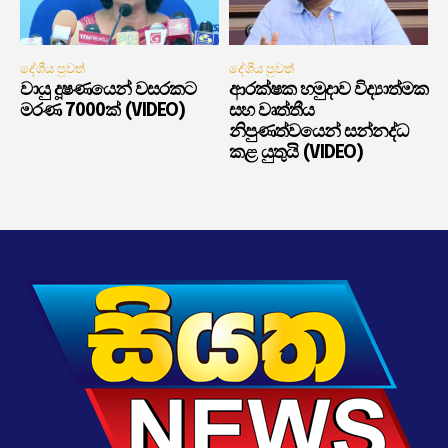
දේශීය පුවත්
දේශීය පුවත්
වායු දූෂණයෙන් වසරකට
ආරක්ෂක හමුදාව විද්‍යාත්මක
මරණ 7000ක් (VIDEO)
සහ වෘත්තීය
නිපුණත්වයෙන් සන්නද්ධ
කළ යුතුයි (VIDEO)