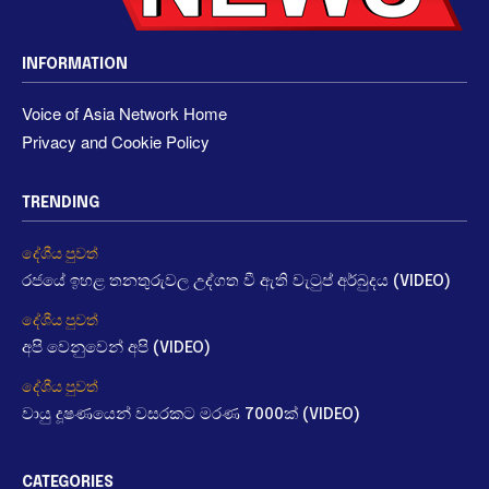
INFORMATION
Voice of Asia Network Home
Privacy and Cookie Policy
TRENDING
දේශීය පුවත්
රජයේ ඉහළ තනතුරුවල උද්ගත වී ඇති වැටුප් අර්බුදය (VIDEO)
දේශීය පුවත්
අපි වෙනුවෙන් අපි (VIDEO)
දේශීය පුවත්
වායු දූෂණයෙන් වසරකට මරණ 7000ක් (VIDEO)
CATEGORIES