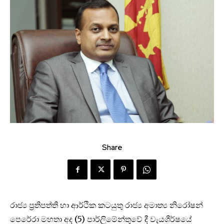
Share
රාජ්‍ය ප්‍රතිපත්ති හා ආර්ථික කටයුතු රාජ්‍ය අමාත්‍ය නිරෝෂන්
පෙරේරා මහතා අද (5) පාර්ලිමේන්තුවේ දී වැයශීර්ෂයේ