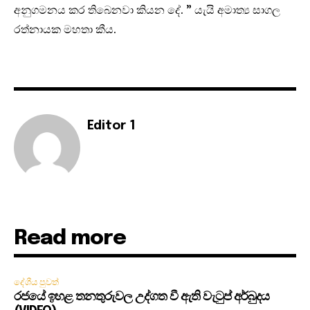
අනුගමනය කර තිබෙනවා කියන දේ. ” යැයි අමාත්‍ය සාගල
රත්නායක මහතා කීය.
Editor 1
Read more
දේශීය පුවත්
රජයේ ඉහළ තනතුරුවල උද්ගත වී ඇති වැටුප් අර්බුදය