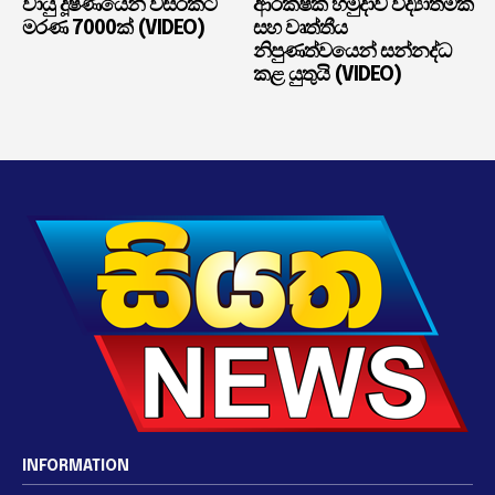
වායු දූෂණයෙන් වසරකට
ආරක්ෂක හමුදාව විද්‍යාත්මක
මරණ 7000ක් (VIDEO)
සහ වෘත්තීය
නිපුණත්වයෙන් සන්නද්ධ
කළ යුතුයි (VIDEO)
INFORMATION