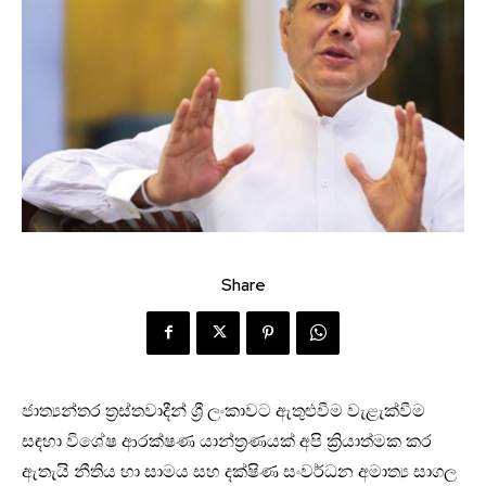
Share
ජාත්‍යන්තර ත්‍රස්තවාදීන් ශ්‍රී ලංකාවට ඇතුළුවීම වැළැක්වීම
සඳහා විශේෂ ආරක්ෂණ යාන්ත්‍රණයක් අපි ක්‍රියාත්මක කර
ඇතැයි නීතිය හා සාමය සහ දක්ෂිණ සංවර්ධන අමාත්‍ය සාගල