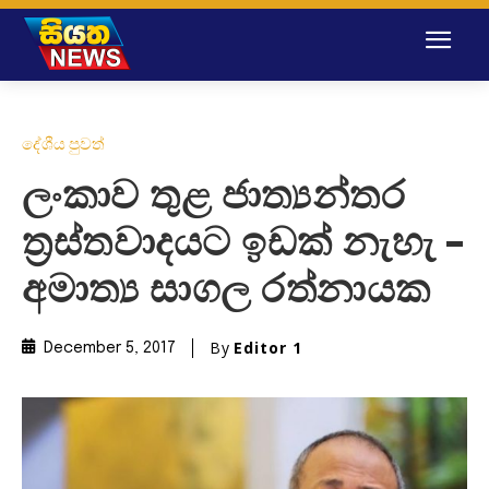
දේශීය පුවත්
ලංකාව තුළ ජාත්‍යන්තර
ත්‍රස්තවාදයට ඉඩක් නැහැ –
අමාත්‍ය සාගල රත්නායක
By
Editor 1
December 5, 2017