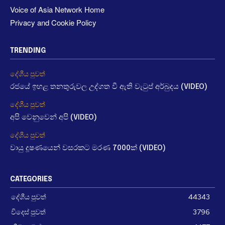
Voice of Asia Network Home
Privacy and Cookie Policy
TRENDING
දේශීය පුවත්
රජයේ ඉහළ තනතුරුවල උද්ගත වී ඇති වැටුප් අර්බුදය (VIDEO)
දේශීය පුවත්
අපි වෙනුවෙන් අපි (VIDEO)
දේශීය පුවත්
වායු දූෂණයෙන් වසරකට මරණ 7000ක් (VIDEO)
CATEGORIES
දේශීය පුවත්
44343
විදෙස් පුවත්
3796