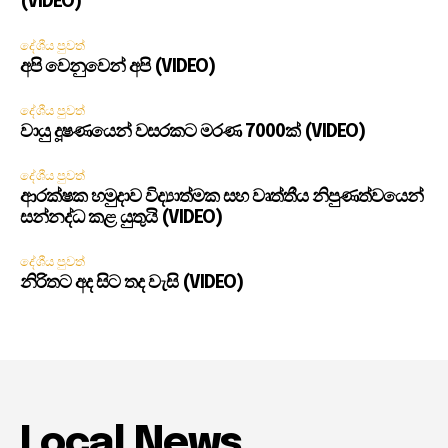
(VIDEO)
දේශීය පුවත්
අපි වෙනුවෙන් අපි (VIDEO)
දේශීය පුවත්
වායු දූෂණයෙන් වසරකට මරණ 7000ක් (VIDEO)
දේශීය පුවත්
ආරක්ෂක හමුදාව විද්‍යාත්මක සහ වෘත්තීය නිපුණත්වයෙන්
සන්නද්ධ කළ යුතුයි (VIDEO)
දේශීය පුවත්
නිරිතට අද සිට තද වැසි (VIDEO)
Local News