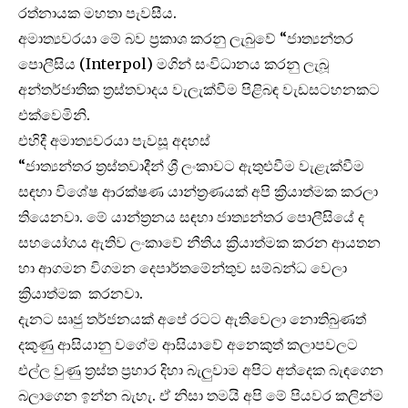
රත්නායක මහතා පැවසීය.
අමාත්‍යවරයා මේ බව ප්‍රකාශ කරනු ලැබුවේ “ජාත්‍යන්තර
පොලීසිය (Interpol) මගින් සංවිධානය කරනු ලැබූ
අන්තර්ජාතික ත්‍රස්තවාදය වැලැක්වීම පිළිබඳ වැඩසටහනකට
එක්වෙමිනි.
එහිදී අමාත්‍යවරයා පැවසූ අදහස්
“ජාත්‍යන්තර ත්‍රස්තවාදීන් ශ්‍රී ලංකාවට ඇතුළුවීම වැළැක්වීම
සඳහා විශේෂ ආරක්ෂණ යාන්ත්‍රණයක් අපි ක්‍රියාත්මක කරලා
තියෙනවා. මේ යාන්ත්‍රනය සඳහා ජාත්‍යන්තර පොලීසියේ ද
සහයෝගය ඇතිව ලංකාවේ නීතිය ක්‍රියාත්මක කරන ආයතන
හා ආගමන විගමන දෙපාර්තමේන්තුව සම්බන්ධ වෙලා
ක්‍රියාත්මක කරනවා.
දැනට සෘජු තර්ජනයක් අපේ රටට ඇතිවෙලා නොතිබුණත්
දකුණු ආසියානු වගේම ආසියාවේ අනෙකුත් කලාපවලට
එල්ල වුණු ත්‍රස්ත ප්‍රහාර දිහා බැලුවාම අපිට අත්දෙක බැඳගෙන
බලාගෙන ඉන්න බැහැ. ඒ නිසා තමයි අපි මේ පියවර කලින්ම