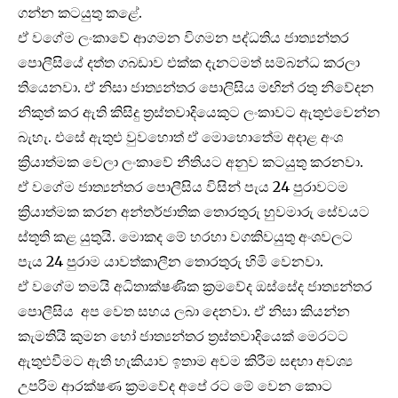
ගන්න කටයුතු කළේ.
ඒ වගේම ලංකාවේ ආගමන විගමන පද්ධතිය ජාත්‍යන්තර
පොලීසියේ දත්ත ගබඩාව එක්ක දැනටමත් සම්බන්ධ කරලා
තියෙනවා. ඒ නිසා ජාත්‍යන්තර පොලිසිය මඟින් රතු නිවේදන
නිකුත් කර ඇති කිසිදු ත්‍රස්තවාදියෙකුට ලංකාවට ඇතුළුවෙන්න
බැහැ. එසේ ඇතුළු වුවහොත් ඒ මොහොතේම අදාළ අංශ
ක්‍රියාත්මක වෙලා ලංකාවේ නීතියට අනුව කටයුතු කරනවා.
ඒ වගේම ජාත්‍යන්තර පොලීසිය විසින් පැය 24 පුරාවටම
ක්‍රියාත්මක කරන අන්තර්ජාතික තොරතුරු හුවමාරු සේවයට
ස්තූති කළ යුතුයි. මොකද මේ හරහා වගකිවයුතු අංශවලට
පැය 24 පුරාම යාවත්කාලීන තොරතුරු හිමි වෙනවා.
ඒ වගේම තමයි අධිතාක්ෂණික ක්‍රමවේද ඔස්සේද ජාත්‍යන්තර
පොලීසිය අප වෙත සහය ලබා දෙනවා. ඒ නිසා කියන්න
කැමතියි කුමන හෝ ජාත්‍යන්තර ත්‍රස්තවාදියෙක් මෙරටට
ඇතුළුවීමට ඇති හැකියාව ඉතාම අවම කිරීම සඳහා අවශ්‍ය
උපරිම ආරක්ෂණ ක්‍රමවේද අපේ රට මේ වෙන කොට