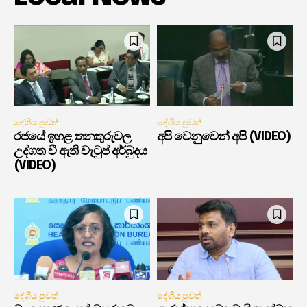
දේශීය පුවත්
දේශීය පුවත්
රජයේ ඉහළ තනතුරුවල
අපි වෙනුවෙන් අපි (VIDEO)
උද්ගත වී ඇති වැටුප් අර්බුදය
(VIDEO)
දේශීය පුවත්
දේශීය පුවත්