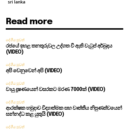
sri lanka
Read more
දේශීය පුවත්
රජයේ ඉහළ තනතුරුවල උද්ගත වී ඇති වැටුප් අර්බුදය
(VIDEO)
දේශීය පුවත්
අපි වෙනුවෙන් අපි (VIDEO)
දේශීය පුවත්
වායු දූෂණයෙන් වසරකට මරණ 7000ක් (VIDEO)
දේශීය පුවත්
ආරක්ෂක හමුදාව විද්‍යාත්මක සහ වෘත්තීය නිපුණත්වයෙන්
සන්නද්ධ කළ යුතුයි (VIDEO)
දේශීය පුවත්