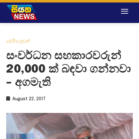
දේශීය පුවත්
සංවර්ධන සහකාරවරුන්
20,000 ක් බඳවා ගන්නවා
– අගමැති
August 22, 2017