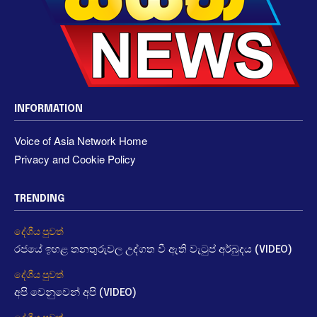
INFORMATION
Voice of Asia Network Home
Privacy and Cookie Policy
TRENDING
දේශීය පුවත්
රජයේ ඉහළ තනතුරුවල උද්ගත වී ඇති වැටුප් අර්බුදය (VIDEO)
දේශීය පුවත්
අපි වෙනුවෙන් අපි (VIDEO)