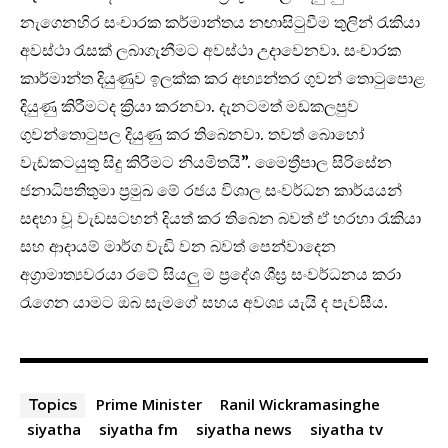
නැගෙනහිර සංචාරක කර්මාන්තය නඟාසිටුවීම තුලින් රැකියා
අවස්ථා රැසක් ලබාගැනීමට අවස්ථා උදාවෙනවා. සංචාරක
කාර්මාන්ත දියුණුව ඉලක්ක කර අභ්‍යන්තර ගුවන් තොටුපොළ
දියුණු කිරීමටද ක්‍රියා කරනවා. දැනටමත් මඩකලපුව
ගුවන්තොටුපල දියුණු කර තිබෙනවා. තවත් බොහෝ
වැඩකටයුතු සිදු කිරීමට නියමිතයි”. මෛත්‍රීපාල සිරිසේන
ජනාධිපතිතුමා ප්‍රමුඛ මේ රජය විශාල සංවර්ධන කාර්යයන්
සඳහා වූ වැඩසටහන් දියත් කර තිබෙන බවත් ඒ හරහා රැකියා
සහ ආදායම් මාර්ග වැඩි වන බවත් පෙන්වාදෙන
අග්‍රාමාත්‍යවරයා රටේ සියලු ම ප්‍රදේශ ශීඝ්‍ර සංවර්ධනය කරා
රැගෙන යාමට ඔබ සැමගේ සහය අවශ්‍ය යැයි ද පැවසීය.
Prime Minister
Ranil Wickramasinghe
Topics
siyatha
siyatha fm
siyatha news
siyatha tv