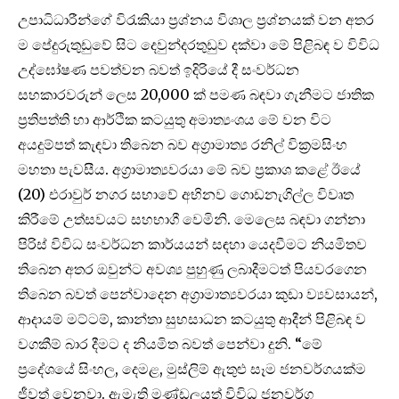
උපාධිධාරීන්ගේ විරැකියා ප්‍රශ්නය විශාල ප්‍රශ්නයක් වන අතර
ම පේදුරුතුඩුවේ සිට දෙවුන්දරතුඩුව දක්වා මේ පිළිබඳ ව විවිධ
උද්ඝෝෂණ පවත්වන බවත් ඉදිරියේ දී සංවර්ධන
සහකාරවරුන් ලෙස 20,000 ක් පමණ බඳවා ගැනීමට ජාතික
ප්‍රතිපත්ති හා ආර්ථික කටයුතු අමාත්‍යංශය මේ වන විට
අයදුම්පත් කැඳවා තිබෙන බව අග්‍රාමාත්‍ය රනිල් වික්‍රමසිංහ
මහතා පැවසීය. අග්‍රාමාත්‍යවරයා මේ බව ප්‍රකාශ කළේ ඊයේ
(20) එරාවුර් නගර සභාවේ අභිනව ගොඩනැගිල්ල විවෘත
කිරීමේ උත්සවයට සහභාගී වෙමිනි. මෙලෙස බඳවා ගන්නා
පිරිස් විවිධ සංවර්ධන කාර්යයන් සඳහා යෙදවීමට නියමිතව
තිබෙන අතර ඔවුන්ට අවශ්‍ය පුහුණු ලබාදීමටත් පියවරගෙන
තිබෙන බවත් පෙන්වාදෙන අග්‍රාමාත්‍යවරයා කුඩා ව්‍යවසායන්,
ආදායම් මට්ටම්, කාන්තා සුභසාධන කටයුතු ආදීන් පිළිබඳ ව
වගකීම් බාර දීමට ද නියමිත බවත් පෙන්වා දුනි. “මේ
ප්‍රදේශයේ සිංහල, දෙමළ, මුස්ලිම් ඇතුළු සෑම ජනවර්ගයක්ම
ජීවත් වෙනවා. ඇමැති මණ්ඩලයත් විවිධ ජනවර්ග