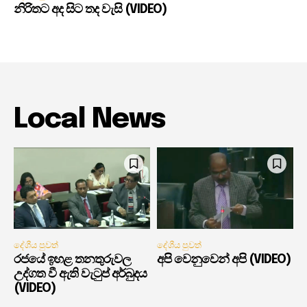
නිරිතට අද සිට තද වැසි (VIDEO)
Local News
දේශීය පුවත්
දේශීය පුවත්
රජයේ ඉහළ තනතුරුවල
අපි වෙනුවෙන් අපි (VIDEO)
උද්ගත වී ඇති වැටුප් අර්බුදය
(VIDEO)