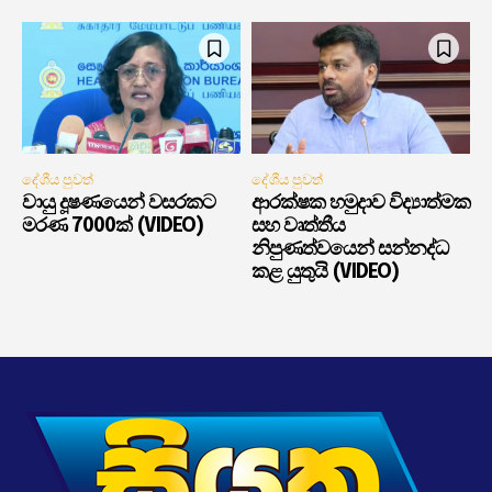
දේශීය පුවත්
දේශීය පුවත්
වායු දූෂණයෙන් වසරකට
ආරක්ෂක හමුදාව විද්‍යාත්මක
මරණ 7000ක් (VIDEO)
සහ වෘත්තීය
නිපුණත්වයෙන් සන්නද්ධ
කළ යුතුයි (VIDEO)