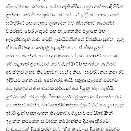
නියෝජනය කරනවා. ප්‍රශ්න ඇති කිරීමට සුළු අන්තවාදී පිරිස්
උත්සාහ කරාවි. නමුත් එය යටපත් කර ඉදිරියට යාමට අපේ
සම්පූර්ණ සහයෝගය ලබාදෙන බව කියන්නට කැමැතියි.
වසරකට පෙර උතුරේ සහ නැගෙනහිර පළාතේ මහ
ඇමැතිවරුන් මාව හමුවී උපාධිධාරීන්ගේ විරැකියා ප්‍රශ්න, ගුරු
හිඟය පිළිබඳ ව කරුණු පැහැදිලි කළා. ඒ නිසා මුදල්
අමාත්‍යංශයත් අධ්‍යාපන අමාත්‍යංශයත් සමග සාකච්ඡා කොට
මේ පළාතේ උපාධිධාරී ගුරුවරුන් 1700 ක් බóවා ගැනීමට
අවස්ථාව උදාවී තිබෙනවා” යැයි ද කීය. “සංවර්ධනය කරා රට
ඉදිරියට ගෙන යාම අපේ අරමුණයි. දකුණු පළාතේ මෙන්ම
මේ ප්‍රදේශයෙත් සංචාරක කර්මාන්තය දියුණු කළ හැකියි.
යුද්ධයෙන් මේ ප්‍රදේශ විනාශ වුණා. මුහුදුකරයේ මෙන්ම රට
අභ්‍යන්තරයේත් සංචාරක කර්මාන්තය දියුණු කිරීම සඳහා සුදුසු
ඉඩම් දැන් හඳුනාගෙන තිබෙනවා. ඊළඟ වසර 10ක් 15ක්
ඉලක්ක කරගෙන සංචාරක කර්මාන්තය දියුණු කිරමේ
වැඩසටහන් දියත් කරනවා”. “ත්‍රිකුණාමලය දියුණුව මෙන්ම