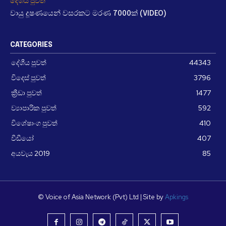
දේශීය පුවත්
වායු දූෂණයෙන් වසරකට මරණ 7000ක් (VIDEO)
CATEGORIES
දේශීය පුවත්
44343
විදෙස් පුවත්
3796
ක්‍රීඩා පුවත්
1477
ව්‍යාපාරික පුවත්
592
විශේෂාංග පුවත්
410
වීඩීයෝ
407
අයවැය 2019
85
© Voice of Asia Network (Pvt) Ltd | Site by
Apkings