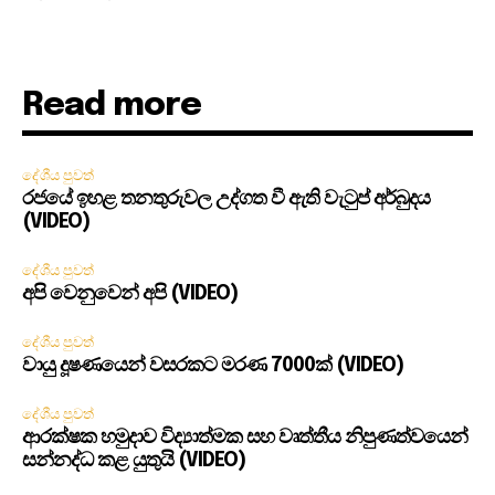
Read more
දේශීය පුවත්
රජයේ ඉහළ තනතුරුවල උද්ගත වී ඇති වැටුප් අර්බුදය
(VIDEO)
දේශීය පුවත්
අපි වෙනුවෙන් අපි (VIDEO)
දේශීය පුවත්
වායු දූෂණයෙන් වසරකට මරණ 7000ක් (VIDEO)
දේශීය පුවත්
ආරක්ෂක හමුදාව විද්‍යාත්මක සහ වෘත්තීය නිපුණත්වයෙන්
සන්නද්ධ කළ යුතුයි (VIDEO)