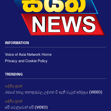
INFORMATION
Voice of Asia Network Home
Privacy and Cookie Policy
TRENDING
දේශීය පුවත්
රජයේ ඉහළ තනතුරුවල උද්ගත වී ඇති වැටුප් අර්බුදය (VIDEO)
දේශීය පුවත්
අපි වෙනුවෙන් අපි (VIDEO)