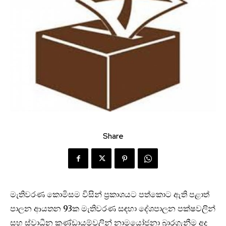
Share
මැතිවරණ කොමිසම විසින් ප්‍රකාශයට පත්කොට ඇති පළාත්
පාලන ආයතන 93ක මැතිවරණ සඳහා දේශපාලන පක්ෂවලින්
සහ ස්වාධීන කණ්ඩායම්වලින් නාමයෝජනා බාරගැනීම අද