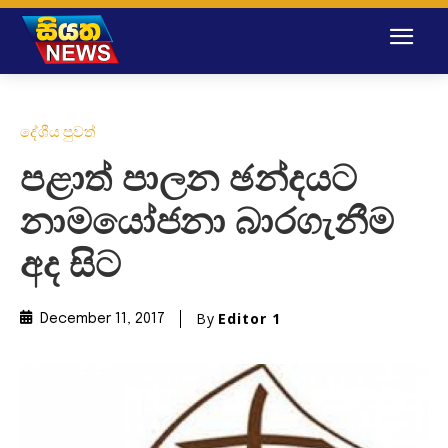
දේශීය පුවත්
පළාත් පාලන ඡන්දයට
නාමයෝජනා බාරගැනීම
අද සිට
By
Editor 1
December 11, 2017