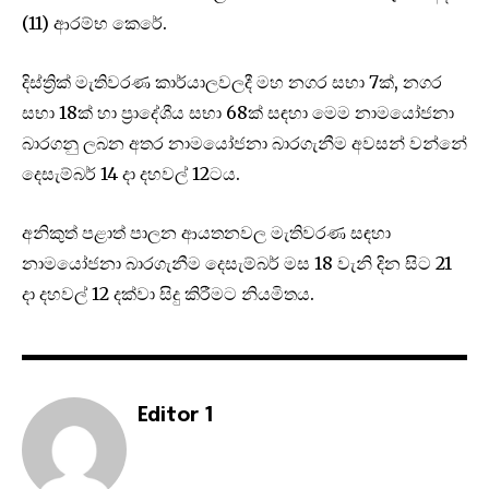
(11) ආරම්භ කෙරේ.
දිස්ත්‍රික් මැතිවරණ කාර්යාලවලදී මහ නගර සභා 7ක්, නගර
සභා 18ක් හා ප්‍රාදේශීය සභා 68ක් සඳහා මෙම නාමයෝජනා
බාරගනු ලබන අතර නාමයෝජනා බාරගැනීම අවසන් වන්නේ
දෙසැම්බර් 14 දා දහවල් 12ටය.
අනිකුත් පළාත් පාලන ආයතනවල මැතිවරණ සඳහා
නාමයෝජනා බාරගැනීම දෙසැම්බර් මස 18 වැනි දින සිට 21
දා දහවල් 12 දක්වා සිදු කිරීමට නියමිතය.
Editor 1