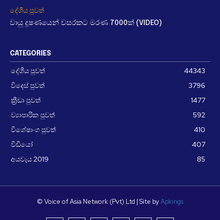
දේශීය පුවත්
වායු දූෂණයෙන් වසරකට මරණ 7000ක් (VIDEO)
CATEGORIES
දේශීය පුවත්
44343
විදෙස් පුවත්
3796
ක්‍රීඩා පුවත්
1477
ව්‍යාපාරික පුවත්
592
විශේෂාංග පුවත්
410
වීඩීයෝ
407
අයවැය 2019
85
© Voice of Asia Network (Pvt) Ltd | Site by
Apkings