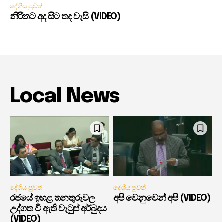
දේශීය පුවත්
නිරිතට අද සිට තද වැසි (VIDEO)
Local News
දේශීය පුවත්
දේශීය පුවත්
රජයේ ඉහළ තනතුරුවල
අපි වෙනුවෙන් අපි (VIDEO)
උද්ගත වී ඇති වැටුප් අර්බුදය
(VIDEO)