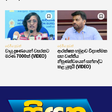
දේශීය පුවත්
දේශීය පුවත්
වායු දූෂණයෙන් වසරකට
ආරක්ෂක හමුදාව විද්‍යාත්මක
මරණ 7000ක් (VIDEO)
සහ වෘත්තීය
නිපුණත්වයෙන් සන්නද්ධ
කළ යුතුයි (VIDEO)