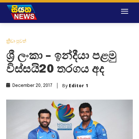
ක්‍රීඩා පුවත්
ශ්‍රී ලංකා – ඉන්දීයා පළමු
විස්සයි20 තරගය අද
By
Editor 1
December 20, 2017