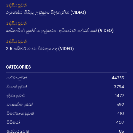
දේශීය පුවත්
රුමේෂ්ට හිමිවූ උණුසුම් පිළිගැනීම (VIDEO)
දේශීය පුවත්
කඩිනමින් යුක්තිය ඉටුකරන අධිකරණ පද්ධතියක් (VIDEO)
දේශීය පුවත්
2.5 සයිබර් වංචා විවාදය අද (VIDEO)
CATEGORIES
දේශීය පුවත්
44335
විදෙස් පුවත්
3794
ක්‍රීඩා පුවත්
1477
ව්‍යාපාරික පුවත්
592
විශේෂාංග පුවත්
410
වීඩීයෝ
407
අයවැය 2019
85