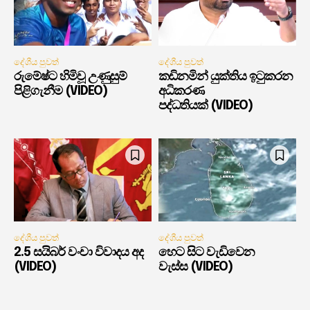
දේශීය පුවත්
දේශීය පුවත්
රුමේෂ්ට හිමිවූ උණුසුම්
කඩිනමින් යුක්තිය ඉටුකරන
පිළිගැනීම (VIDEO)
අධිකරණ
පද්ධතියක් (VIDEO)
දේශීය පුවත්
දේශීය පුවත්
2.5 සයිබර් වංචා විවාදය අද
හෙට සිට වැඩිවෙන
(VIDEO)
වැස්ස (VIDEO)