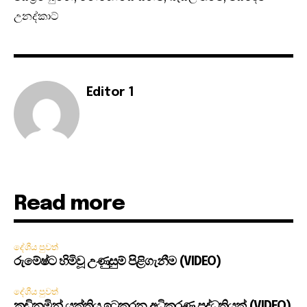
උනද්කාට්
Editor 1
Read more
දේශීය පුවත්
රුමේෂ්ට හිමිවූ උණුසුම් පිළිගැනීම (VIDEO)
දේශීය පුවත්
කඩිනමින් යුක්තිය ඉටුකරන අධිකරණ පද්ධතියක් (VIDEO)