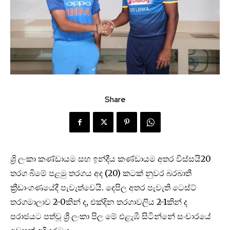
Share
ශ්‍රි ලංකා කණ්ඩායම සහ ඉන්දීය කණ්ඩායම අතර විස්සයි20
තරග බිමේ පළමු තරගය අද (20) කටක් නුවර බරබාතී
ක්‍රීඩාංගණයේදී පැවැත්වෙයි. දෙපිල අතර පැවැති ටෙස්ට්
තරගමාලාව 2-0කින් ද, එක්දින තරගාවලිය 2-1කින් ද
පරාජයට පත්වූ ශ්‍රී ලංකා පිල මේ එළැඹී සිටින්නේ සංචාරයේ