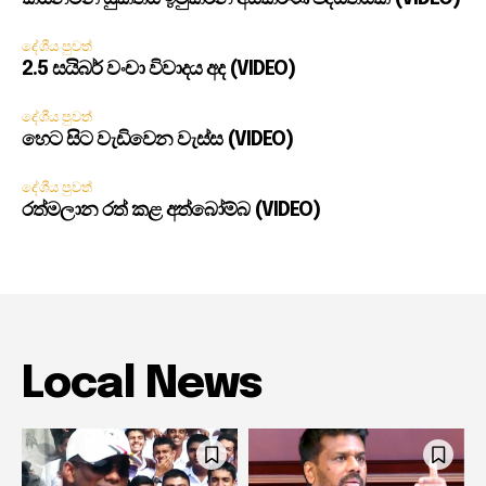
දේශීය පුවත්
2.5 සයිබර් වංචා විවාදය අද (VIDEO)
දේශීය පුවත්
හෙට සිට වැඩිවෙන වැස්ස (VIDEO)
දේශීය පුවත්
රත්මලාන රත් කළ අත්බෝම්බ (VIDEO)
Local News