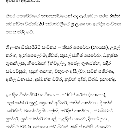
අවසන් අදියරටය.
තිසර පෙරේරාගේ නායකත්වයෙන් අද ඇරැඹෙන තරග 3කින්
සමන්විත විස්සයි20 තරගාවලියේ ශ්‍රි ලංකා හා ඉන්දීය සංචිතය
පහත පරිදි වේ.
ශ්‍රි ලංකා විස්සයි20 සංචිතය – තිසර පෙරේරා (නායක), උපුල්
තරංග, ඇන්ජෙලෝ මැතිව්ස්, කුසල් ජනිත් පෙරේරා, ධනුෂ්ක
ගුණතිලක, නිරෝෂන් දික්වැල්ල, අසේල ගුණරත්න, සදීර
සමරවික්‍රම, දසුන් ශානක, චතුරංග ද සිල්වා, සචිත් පතිරණ,
අකිල ධනංජය, දුෂ්මන්ත චමීර, නුවන් ප්‍රදීප්, විශ්ව ප්‍රනාන්දු.
ඉන්දීය විස්සයි20 සංචිතය – රෝහිත් ෂර්මා (නායක),
ලෝකේෂ් රාහුල්, ශ්‍රෙයාස් අයියර්, මනිෂ් පාන්ඩ්‍යා, දිනේෂ්
කාර්තික්, මහේන්ද්‍ර සිං දෝනි, හර්දික් පාන්ඩ්‍යා, වොෂිංටන්
සුන්දර්, යුස්වෙන්දර් චාහල්, කුල්දිප් යාදෙව්, දීපාක් හූඩා,
ජස්ප්‍රිට් බුම්රා, මොහොමඩ් සිරාජ්, බැසිල් තම්පි, ජයදේව්