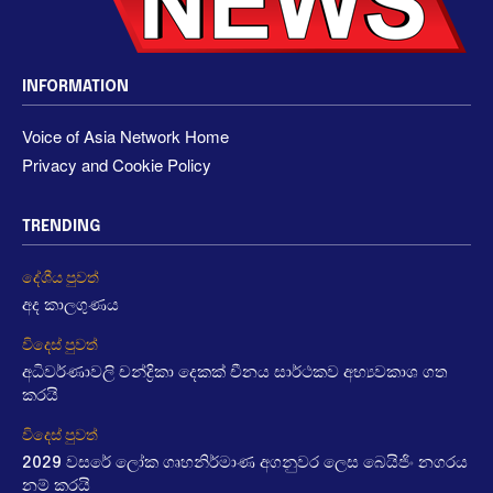
INFORMATION
Voice of Asia Network Home
Privacy and Cookie Policy
TRENDING
දේශීය පුවත්
අද කාලගුණය
විදෙස් පුවත්
අධිවර්ණාවලි චන්ද්‍රිකා දෙකක් චීනය සාර්ථකව අභ්‍යවකාශ ගත
කරයි
විදෙස් පුවත්
2029 වසරේ ලෝක ගෘහනිර්මාණ අගනුවර ලෙස බෙයිජිං නගරය
නම් කරයි