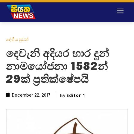
දේශීය පුවත්
දෙවැනි අදියර භාර දුන්
නාමයෝජනා 1582න්
29ක් ප්‍රතික්ෂේපයි
By
Editor 1
December 22, 2017