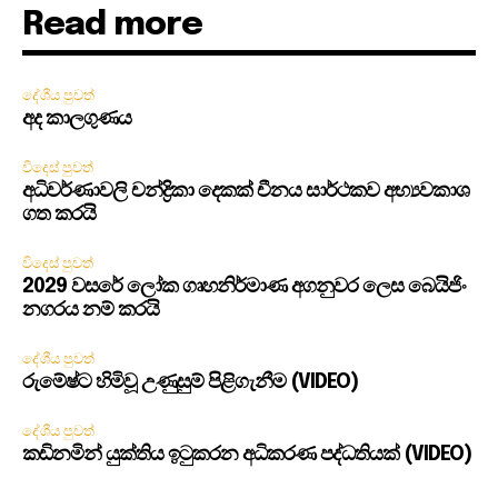
Read more
දේශීය පුවත්
අද කාලගුණය
විදෙස් පුවත්
අධිවර්ණාවලි චන්ද්‍රිකා දෙකක් චීනය සාර්ථකව අභ්‍යවකාශ
ගත කරයි
විදෙස් පුවත්
2029 වසරේ ලෝක ගෘහනිර්මාණ අගනුවර ලෙස බෙයිජිං
නගරය නම් කරයි
දේශීය පුවත්
රුමේෂ්ට හිමිවූ උණුසුම් පිළිගැනීම (VIDEO)
දේශීය පුවත්
කඩිනමින් යුක්තිය ඉටුකරන අධිකරණ පද්ධතියක් (VIDEO)