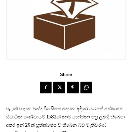
Share
පළාත් පාලන ඡන්ද විමසීමේ දෙවන අදියර යටතේ පක්ෂ සහ
ස්වාධීන කණ්ඩායම් 1582ක් නාම යෝජනා පත්‍ර ලබාදී තිබෙන
අතර ඉන් 29ක් ප්‍රතික්ෂේප වී තිබෙන බව මැතිවරණ