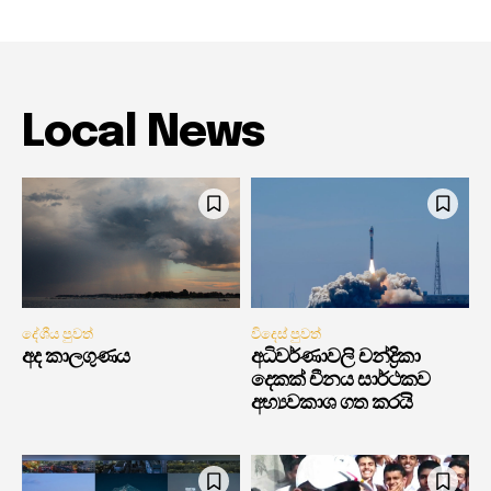
Local News
දේශීය පුවත්
විදෙස් පුවත්
අද කාලගුණය
අධිවර්ණාවලි චන්ද්‍රිකා
දෙකක් චීනය සාර්ථකව
අභ්‍යවකාශ ගත කරයි