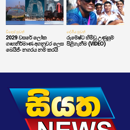
විදෙස් පුවත්
දේශීය පුවත්
2029 වසරේ ලෝක
රුමේෂ්ට හිමිවූ උණුසුම්
ගෘහනිර්මාණ අගනුවර ලෙස
පිළිගැනීම (VIDEO)
බෙයිජිං නගරය නම් කරයි