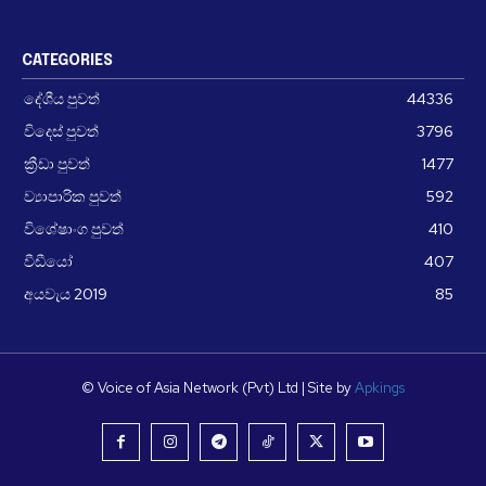
CATEGORIES
දේශීය පුවත්
44336
විදෙස් පුවත්
3796
ක්‍රීඩා පුවත්
1477
ව්‍යාපාරික පුවත්
592
විශේෂාංග පුවත්
410
වීඩීයෝ
407
අයවැය 2019
85
© Voice of Asia Network (Pvt) Ltd | Site by
Apkings