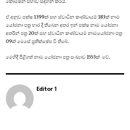
කොමිෂන් සභාව සඳහන් කරයි.
ඒ අනුව පක්ෂ 1399ක් සහ ස්වාධීන කණ්ඩායම් 183ක් නාම
යෝජනා පත්‍ර භාර දී තිබෙන අතර ඉන් පක්ෂ නාම යෝජනා
අතරින් පත්‍ර 20ක් සහ ස්වාධීන කණ්ඩායම් නාමයෝජනා පත්‍ර
09ක් මෙසේ ප්‍රතික්ෂේප වී තිබේ.
මෙහිදී පිළිගත් නාම යෝජනා පත්‍ර සංඛ්‍යාව 1553ක් වේ.
Editor 1