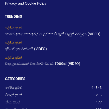
Privacy and Cookie Policy
TRENDING
දේශීය පුවත්
රජයේ ඉහළ තනතුරුවල උද්ගත වී ඇති වැටුප් අර්බුදය (VIDEO)
දේශීය පුවත්
අපි වෙනුවෙන් අපි (VIDEO)
දේශීය පුවත්
වායු දූෂණයෙන් වසරකට මරණ 7000ක් (VIDEO)
CATEGORIES
දේශීය පුවත්
44343
විදෙස් පුවත්
3796
ක්‍රීඩා පුවත්
1477