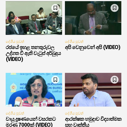
දේශීය පුවත්
දේශීය පුවත්
රජයේ ඉහළ තනතුරුවල
අපි වෙනුවෙන් අපි (VIDEO)
උද්ගත වී ඇති වැටුප් අර්බුදය
(VIDEO)
දේශීය පුවත්
දේශීය පුවත්
වායු දූෂණයෙන් වසරකට
ආරක්ෂක හමුදාව විද්‍යාත්මක
මරණ 7000ක් (VIDEO)
සහ වෘත්තීය