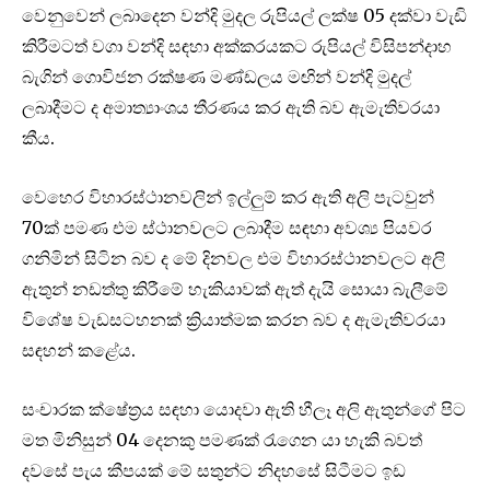
වෙනුවෙන් ලබාදෙන වන්දි මුදල රුපියල් ලක්ෂ 05 දක්වා වැඩි
කිරීමටත් වගා වන්දි සඳහා අක්කරයකට රුපියල් විසිපන්දාහ
බැගින් ගොවිජන රක්ෂණ මණ්ඩලය මඟින් වන්දි මුදල්
ලබාදීමට ද අමාත්‍යාංශය තීරණය කර ඇති බව ඇමැතිවරයා
කීය.
වෙහෙර විහාරස්ථානවලින් ඉල්ලුම් කර ඇති අලි පැටවුන්
70ක් පමණ එම ස්ථානවලට ලබාදීම සඳහා අවශ්‍ය පියවර
ගනිමින් සිටින බව ද මේ දිනවල එම විහාරස්ථානවලට අලි
ඇතුන් නඩත්තු කිරීමේ හැකියාවක් ඇත් දැයි සොයා බැලීමේ
විශේෂ වැඩසටහනක් ක්‍රියාත්මක කරන බව ද ඇමැතිවරයා
සඳහන් කළේය.
සංචාරක ක්ෂේත්‍රය සඳහා යොදවා ඇති හීලෑ අලි ඇතුන්ගේ පිට
මත මිනිසුන් 04 දෙනකු පමණක් රැගෙන යා හැකි බවත්
දවසේ පැය කීපයක් මේ සතුන්ට නිදහසේ සිටීමට ඉඩ