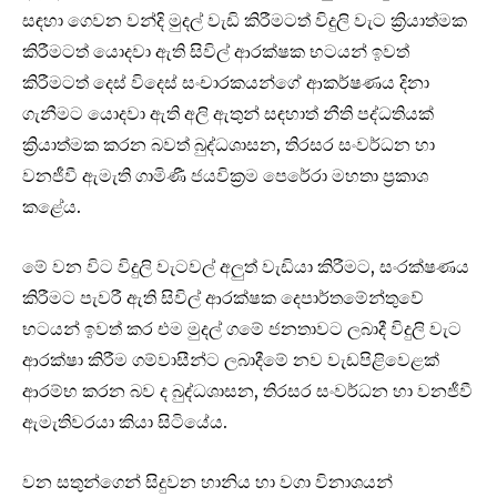
සඳහා ගෙවන වන්දි මුදල් වැඩි කිරීමටත් විදුලි වැට ක්‍රියාත්මක
කිරීමටත් යොදවා ඇති සිවිල් ආරක්ෂක භටයන් ඉවත්
කිරීමටත් දෙස් විදෙස් සංචාරකයන්ගේ ආකර්ෂණය දිනා
ගැනීමට යොදවා ඇති අලි ඇතුන් සඳහාත් නීති පද්ධතියක්
ක්‍රියාත්මක කරන බවත් බුද්ධශාසන, තිරසර සංවර්ධන හා
වනජීවී ඇමැති ගාමිණී ජයවික්‍රම පෙරේරා මහතා ප්‍රකාශ
කළේය.
මේ වන විට විදුලි වැටවල් අලුත් වැඩියා කිරීමට, සංරක්ෂණය
කිරීමට පැවරී ඇති සිවිල් ආරක්ෂක දෙපාර්තමේන්තුවේ
භටයන් ඉවත් කර එම මුදල් ගමේ ජනතාවට ලබාදී විදුලි වැට
ආරක්ෂා කිරීම ගම්වාසීන්ට ලබාදීමේ නව වැඩපිළිවෙළක්
ආරම්භ කරන බව ද බුද්ධශාසන, තිරසර සංවර්ධන හා වනජීවී
ඇමැතිවරයා කියා සිටියේය.
වන සතුන්ගෙන් සිදුවන හානිය හා වගා විනාශයන්