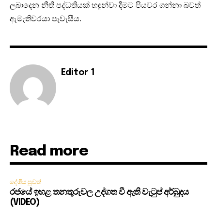
ලබාදෙන නීති පද්ධතියක් හඳුන්වා දීමට පියවර ගන්නා බවත්
ඇමැතිවරයා පැවැසීය.
Editor 1
Read more
දේශීය පුවත්
රජයේ ඉහළ තනතුරුවල උද්ගත වී ඇති වැටුප් අර්බුදය
(VIDEO)