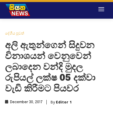
දේශීය පුවත්
අලි ඇතුන්ගෙන් සිදුවන
විනාශයන් වෙනුවෙන්
ලබාදෙන වන්දි මුදල
රුපියල් ලක්ෂ 05 දක්වා
වැඩි කිරීමට පියවර
By
Editor 1
December 30, 2017