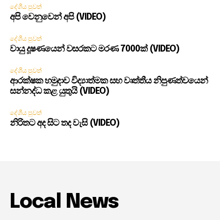
දේශීය පුවත්
අපි වෙනුවෙන් අපි (VIDEO)
දේශීය පුවත්
වායු දූෂණයෙන් වසරකට මරණ 7000ක් (VIDEO)
දේශීය පුවත්
ආරක්ෂක හමුදාව විද්‍යාත්මක සහ වෘත්තීය නිපුණත්වයෙන්
සන්නද්ධ කළ යුතුයි (VIDEO)
දේශීය පුවත්
නිරිතට අද සිට තද වැසි (VIDEO)
Local News