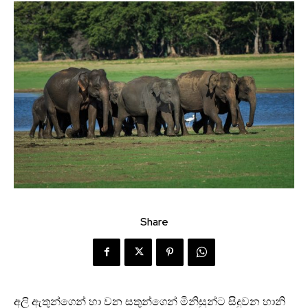
Share
අලි ඇතුන්ගෙන් හා වන සතුන්ගෙන් මිනිසුන්ට සිදුවන හානි