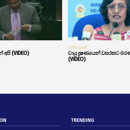
දේශීය පුවත්
් අපි (VIDEO)
වායු දූෂණයෙන් වසරකට මර
(VIDEO)
ION
TRENDING