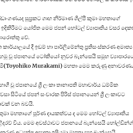
‍රීඩාංගණයද සුප‍්‍රකට ගෘහ නිර්මාණ ශිල්පී කුමා මහතාගේ
 ඉදිකිරීමට යෝජිත මෙම ජපන් හෝටල් ව්‍යාපෘතිය වසර දෙක
පොරොත්තු වේ.
 කාර්යාලයේ දී ඉඩම් හා පාර්ලිමේන්තු ප‍්‍රතිසංස්කරණ අමාත්‍ය
ු වූ ජපානයේ ටෝකියෝ නුවර බැන්සෙයි සමූහ ව්‍යාපාරය
මි(Toyohiko Murakami) මහතා මෙම කරුණු අනාවරණ
ගී වූ ජපානයේ ශ්‍රී ලංකා තානාපති මහාචාර්ය ධම්මික
ා සිටියේ ජපන් සංචාරක පිරිස් ජපානයෙන් ශ්‍රී ලංකාවට
ාවක් වන බවයි.
ෂිකුමා මහතාගේ පූර්ණ දායකත්වය ද මෙම හෝටල් ව්‍යාපෘතිය
ිදරව් විය. මෙම අවස්ථාවට ජපානයේ බැන්සෙයි හෝල්ඩින්ග්
රණ අධ්‍යක්ෂ අසාකා ඉෂියමා මහතා සහ බැන්සෙයි