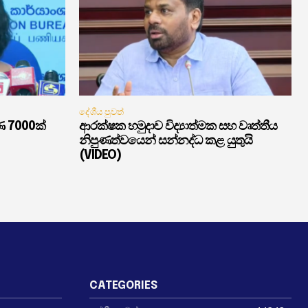
දේශීය පුවත්
ණ 7000ක්
ආරක්ෂක හමුදාව විද්‍යාත්මක සහ වෘත්තීය
නිපුණත්වයෙන් සන්නද්ධ කළ යුතුයි
(VIDEO)
CATEGORIES