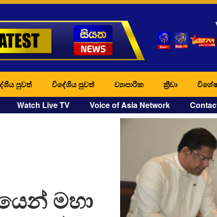
ේශීය පුවත්
විදේශීය පුවත්
ව්‍යාපාරික
ක්‍රීඩා
විශේෂ
Watch Live TV
Voice of Asia Network
Contac
යෙන් මහා