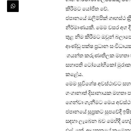
කිරීමට යෝජිත වේ.
ජපානයේ ඔලිම්පික් ගෘහස්ථ ක‍්
නිර්මාණයකි. මෙම වසර අග දී
තුළ නිම කිරීමට ඔවුන් බලා
ආණ්ඩු පක්ෂ ප‍්‍රධාන සංවිධායක
ගයන්ත කරුණාතිලක මහතා හම
සභාපති ටෝයෝහිකෝ මුරාක
කළේය.
මෙම සුවිශේෂ අවස්ථාවට සහභා
ගංගානාත් දිසානායක මහතා පවස
ගෙන්වා ගැනීමට මෙය අවස්ථ
ජපානයේ සුප‍්‍රකට සුපවේදී ඉ
සඳහා ලැබෙන බව මෙහිදී හෙළ
එල්. කේ. ආයතනයේ කළමනාක