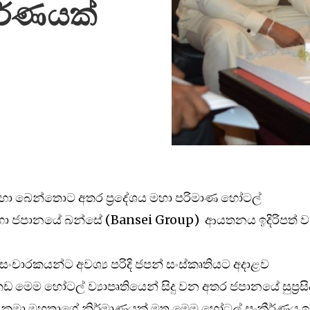
ර්ණයක්
ගල්ල හා බෙන්තොට අතර ප‍්‍රදේශය මහා පරිමාණ හෝටල්
 සඳහා ජපානයේ බන්සේ (Bansei Group) ආයතනය ඉදිරිපත් ව
 සංචාරකයන්ට අවශ්‍ය පරිදි ජපන් සංස්කෘතියට අදාළව
ෙම හෝටල් ව්‍යාපෘතියෙන් සිදු වන අතර ජපානයේ සුප‍්‍රසි
න කුමා මහතාගේ නිර්මාණයක් මත මෙම හෝටල් සංකීර්ණය ඉද