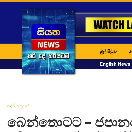
මුල් පිටුව
ද
English News
දේශීය පුවත්
බෙන්තොටට – ජපාන