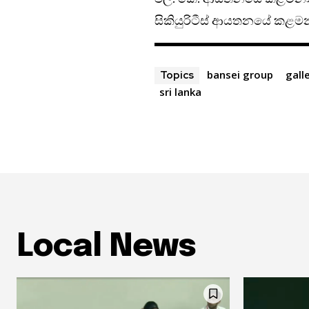
සිකියුරිටීස් ආයතනයේ කළමන
bansei group
gall
Topics
sri lanka
Local News