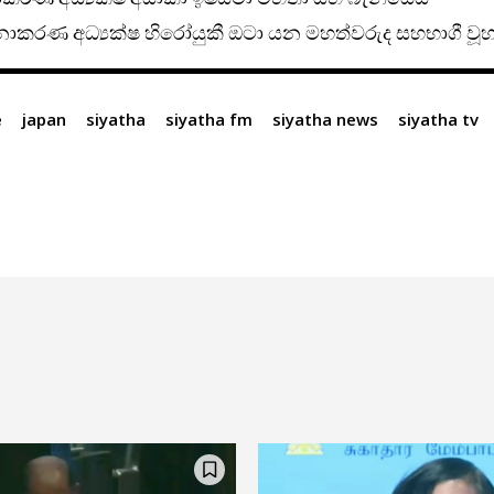
ාකරණ අධ්‍යක්ෂ හිරෝයුකී ඔටා යන මහත්වරුද සහභාගී වූහ
e
japan
siyatha
siyatha fm
siyatha news
siyatha tv