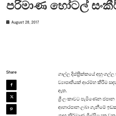
පරිමාණ හෝටල් සංකී
August 28, 2017
Share
ගාල්ල දිස්ත‍්‍රික්කයේ අහුං
ව්‍යාපෘතියක් ආරම්භ කිරීම
ඇත.
ශ්‍රී ලංකාවට පැමිණෙන ජපාන
ආහාරපාන ලබා ගැනීමේ ඉඩකඩ ම
ගෘහ නිර්මාණ ශිල්පියෙකු ව