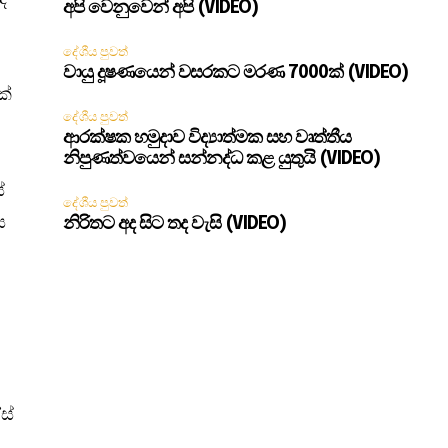
අපි වෙනුවෙන් අපි (VIDEO)
දේශීය පුවත්
වායු දූෂණයෙන් වසරකට මරණ 7000ක් (VIDEO)
ක්
දේශීය පුවත්
ආරක්ෂක හමුදාව විද්‍යාත්මක සහ වෘත්තීය
නිපුණත්වයෙන් සන්නද්ධ කළ යුතුයි (VIDEO)
ේ
දේශීය පුවත්
ය
නිරිතට අද සිට තද වැසි (VIDEO)
ස්