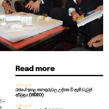
Read more
දේශීය පුවත්
රජයේ ඉහළ තනතුරුවල උද්ගත වී ඇති වැටුප්
අර්බුදය (VIDEO)
ද්ධ
දේශීය පුවත්
ි