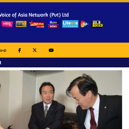
ාංග
t