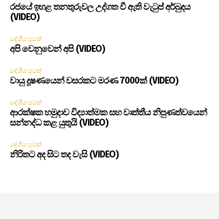
රජයේ ඉහළ තනතුරුවල උද්ගත වී ඇති වැටුප් අර්බුදය
(VIDEO)
දේශීය පුවත්
අපි වෙනුවෙන් අපි (VIDEO)
දේශීය පුවත්
වායු දූෂණයෙන් වසරකට මරණ 7000ක් (VIDEO)
දේශීය පුවත්
ආරක්ෂක හමුදාව විද්‍යාත්මක සහ වෘත්තීය නිපුණත්වයෙන්
සන්නද්ධ කළ යුතුයි (VIDEO)
දේශීය පුවත්
නිරිතට අද සිට තද වැසි (VIDEO)