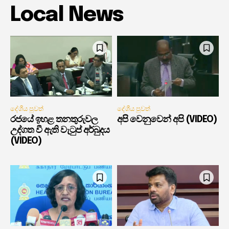
Local News
දේශීය පුවත්
දේශීය පුවත්
රජයේ ඉහළ තනතුරුවල
අපි වෙනුවෙන් අපි (VIDEO)
උද්ගත වී ඇති වැටුප් අර්බුදය
(VIDEO)