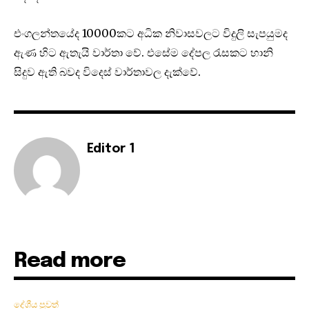
එංගලන්තයේද 10000කට අධික නිවාසවලට විදුලි සැපයුමද
ඇණ හිට ඇතැයි වාර්තා වේ. එසේම දේපල රැසකට හානි
සිදුව ඇති බවද විදෙස් වාර්තාවල දැක්වේ.
Editor 1
Read more
දේශීය පුවත්