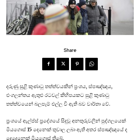
Share
දරුණු සුළි කුණාටු තත්ත්වයකින් ප්‍රංශය, ස්පාඤ්ඤය,
එංගලන්තය ඇතුළු රටවල් කිහිපයකට සුළි කුණාටු
තත්ත්වයෙන් බලපෑම් එල්ල වී ඇති බව වාර්තා වේ.
ප්‍රංශයේ ඇල්ප්ස් ප්‍රදේශයේ සිදුවූ අනතුරුවලින් පුද්ගලයෙක්
මියගොස් 15 දෙනෙක් තුවාල ලබා ඇති අතර ස්පාඤ්ඤයේ ද
දෙදෙනෙක් මියගොස් තිබේ.