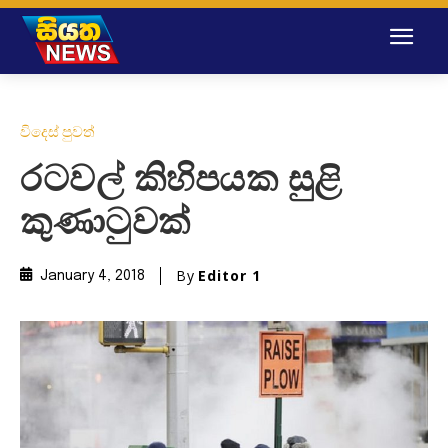
විදෙස් පුවත්
රටවල් කිහිපයක සුළි
කුණාටුවක්
By
Editor 1
January 4, 2018