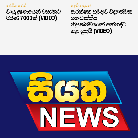
දේශීය පුවත්
දේශීය පුවත්
වායු දූෂණයෙන් වසරකට
ආරක්ෂක හමුදාව විද්‍යාත්මක
මරණ 7000ක් (VIDEO)
සහ වෘත්තීය
නිපුණත්වයෙන් සන්නද්ධ
කළ යුතුයි (VIDEO)