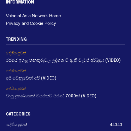
INFORMATION
Voice of Asia Network Home
Privacy and Cookie Policy
TRENDING
දේශීය පුවත්
රජයේ ඉහළ තනතුරුවල උද්ගත වී ඇති වැටුප් අර්බුදය (VIDEO)
දේශීය පුවත්
අපි වෙනුවෙන් අපි (VIDEO)
දේශීය පුවත්
වායු දූෂණයෙන් වසරකට මරණ 7000ක් (VIDEO)
CATEGORIES
දේශීය පුවත්
44343