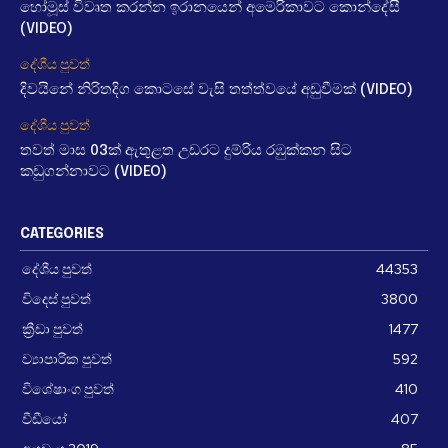
හෝමූස් විවෘත කරන්න ඉරානයෙන් අමෙරිකාවට කොන්දේසී
(VIDEO)
දේශීය පුවත්
දිවයිනේ නිරිතදිග කොටසේ වැසි තත්ත්වයේ අඩුවීමක් (VIDEO)
දේශීය පුවත්
තවත් මාස 03ක් ඇතුළත උඩරට දුම්රිය රඹුක්කන සිට
කඩුගන්නාවට (VIDEO)
CATEGORIES
දේශීය පුවත්
44353
විදෙස් පුවත්
3800
ක්‍රීඩා පුවත්
1477
ව්‍යාපාරික පුවත්
592
විශේෂාංග පුවත්
410
වීඩීයෝ
407