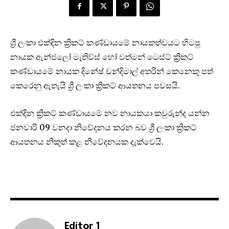
ශ්‍රී ලංකා එක්දින ක්‍රිකට් කණ්ඩායමේ නායකත්වයට හිටපු
නායක ඇන්ජලෝ මැතිව්ස් හෝ වත්මන් ටෙස්ට් ක්‍රිකට්
කණ්ඩායමේ නායක දිනේෂ් චන්දිමාල් අතරින් කෙනෙකු පත්
කෙරෙනු ඇතැයි ශ්‍රී ලංකා ක්‍රිකට් ආයතනය පවසයි.
එක්දින ක්‍රිකට් කණ්ඩායමේ නව නායකයා කවුරුන්ද යන්න
ජනවාරි 09 වනදා නිවේදනය කරන බව ශ්‍රී ලංකා ක්‍රිකට්
ආයතනය නිකුත් කළ නිවේදනයක දැක්වෙයි.
Editor 1