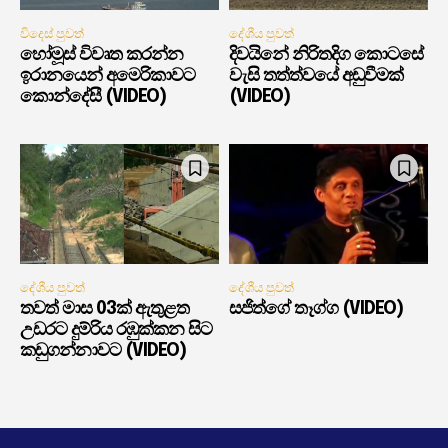
විදෙස් පුවත්
දේශීය පුවත්
හෝමූස් විවෘත කරන්න
දිවයිනේ නිරිතදිග කොටසේ
ඉරානයෙන් අමෙරිකාවට
වැසි තත්ත්වයේ අඩුවීමක්
කොන්දේසී (VIDEO)
(VIDEO)
දේශීය පුවත්
දේශීය පුවත්
තවත් මාස 03ක් ඇතුළත
සජිත්ගේ තෑග්ග (VIDEO)
උඩරට දුම්රිය රඹුක්කන සිට
කඩුගන්නාවට (VIDEO)