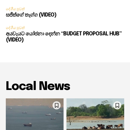
දේශීය පුවත්
සජිත්ගේ තෑග්ග (VIDEO)
දේශීය පුවත්
අයවැයට යෝජනා දෙන්න “BUDGET PROPOSAL HUB”
(VIDEO)
Local News