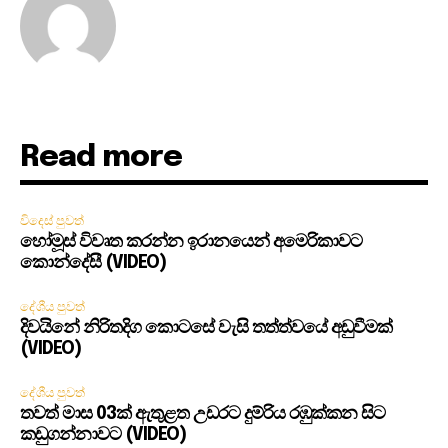
Read more
විදෙස් පුවත්
හෝමූස් විවෘත කරන්න ඉරානයෙන් අමෙරිකාවට
කොන්දේසී (VIDEO)
දේශීය පුවත්
දිවයිනේ නිරිතදිග කොටසේ වැසි තත්ත්වයේ අඩුවීමක්
(VIDEO)
දේශීය පුවත්
තවත් මාස 03ක් ඇතුළත උඩරට දුම්රිය රඹුක්කන සිට
කඩුගන්නාවට (VIDEO)