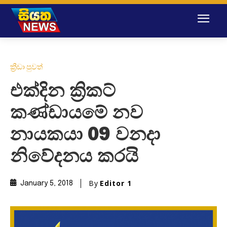
ක්‍රීඩා පුවත්
එක්දින ක්‍රිකට්
කණ්ඩායමේ නව
නායකයා 09 වනදා
නිවේදනය කරයි
By
Editor 1
January 5, 2018