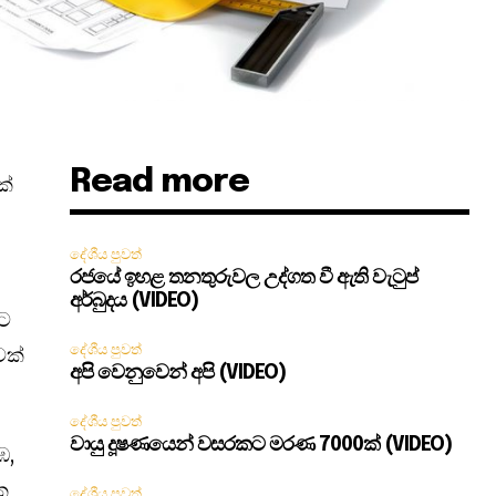
Read more
ක්
දේශීය පුවත්
රජයේ ඉහළ තනතුරුවල උද්ගත වී ඇති වැටුප්
අර්බුදය (VIDEO)
යට
දේශීය පුවත්
වක්
අපි වෙනුවෙන් අපි (VIDEO)
දේශීය පුවත්
වායු දූෂණයෙන් වසරකට මරණ 7000ක් (VIDEO)
ඹ,
ක
දේශීය පුවත්