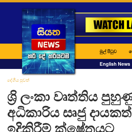
මුල් පිටුව
ද
English News
දේශීය පුවත්
ශ්‍රි ලංකා වෘත්තිය පුහුණ
අධිකාරිය සෘජු දායකත
ඉදිකිරීම් ක්ෂේත්‍රයට