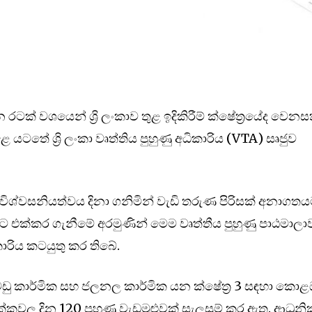
ින රටක් වශයෙන් ශ්‍රි ලංකාව තුළ ඉදිකිරීම් ක්ෂේත්‍රයේද වෙනස
 යටතේ ශ්‍රි ලංකා වෘත්තිය පුහුණු අධිකාරිය (VTA) සෘජුව
විශ්වසනියත්වය දිනා ගනිමින් වැඩි තරුණ පිරිසක් අනාගත
ට එක්කර ගැනීමේ අරමුණින් මෙම වෘත්තීය පුහුණු පාඨමාලා
කාරිය කටයුතු කර තිබේ.
 වඩු කාර්මික සහ ජලනල කාර්මික යන ක්ෂේත්‍ර 3 සඳහා කොළ
රික්කවල දින 120 පුහුණු වැඩමුළුවක් සැලසුම් කර ඇත. ආධුනි