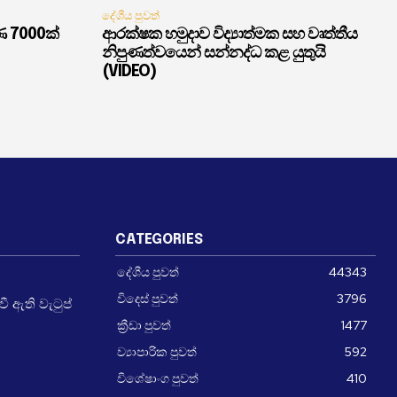
දේශීය පුවත්
ණ 7000ක්
ආරක්ෂක හමුදාව විද්‍යාත්මක සහ වෘත්තීය
නිපුණත්වයෙන් සන්නද්ධ කළ යුතුයි
(VIDEO)
CATEGORIES
දේශීය පුවත්
44343
විදෙස් පුවත්
3796
 ඇති වැටුප්
ක්‍රීඩා පුවත්
1477
ව්‍යාපාරික පුවත්
592
විශේෂාංග පුවත්
410