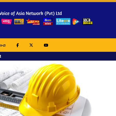
ාංග
t