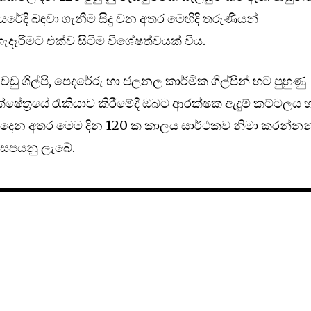
යරේදි බඳවා ගැනීම සිදු වන අතර මෙහිදි තරුණියන්
දෑරිමට එක්ව සිටිම විශේෂත්වයක් විය.
ු ශිල්පි, පෙද‍රේරු හා ජලනල කාර්මික ශිල්පීන් හට පුහුණු
ෂේත්‍රයේ රැකියාව කිරීමේදී ඔබට ආරක්ෂක ඇදුම් කට්ටලය 
දෙන අතර මෙම දින 120 ක කාලය සාර්ථකව නිමා කරන්නන
 සපයනු ලැබේ.