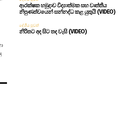
ආරක්ෂක හමුදාව විද්‍යාත්මක සහ වෘත්තීය
නිපුණත්වයෙන් සන්නද්ධ කළ යුතුයි (VIDEO)
දේශීය පුවත්
නිරිතට අද සිට තද වැසි (VIDEO)
හා
්