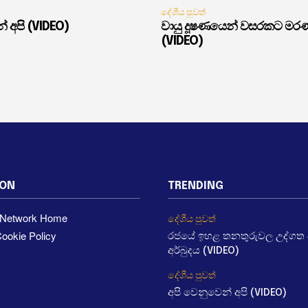
දේශීය පුවත්
් අපි (VIDEO)
වායු දූෂණයෙන් වසරකට මර
(VIDEO)
ION
TRENDING
a Network Home
දේශීය පුවත්
ookie Policy
රජයේ ඉහළ තනතුරුවල උද්ගත වී
අර්බුදය (VIDEO)
දේශීය පුවත්
අපි වෙනුවෙන් අපි (VIDEO)