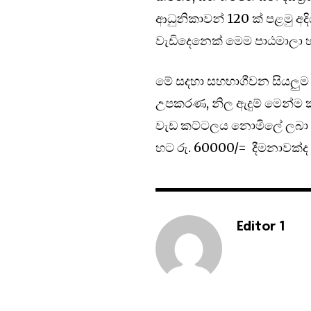
ආධුනිකාවන් 120 ක් පළමු අදි
වැඩිදෙනෙක් මෙම පාඨමාලා හැ
මේ සදහා සහභාගීවන සියලුම වඩ
උපකරණ, නිල ඇදුම් මෙන්ම ක්
වැඩ කට්ටලය නොමිලේ ලබා 
හට රු. 60000/= දීමනාවක්ද
Editor 1