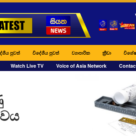
ේශීය පුවත්
විදේශීය පුවත්
ව්‍යාපාරික
ක්‍රීඩා
විශේෂ
Watch Live TV
Voice of Asia Network
Contac
ු
්වය