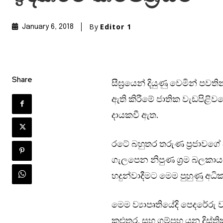
By
Editor 1
January 6, 2018
Share
සීඝ්‍රයෙන් දියුණු වෙමින් පවත
ඇති කිරීමේ ජාතික වැඩපිළිවළෙ
දායකවී ඇත.
රටේ බහුතර තරුණ ප්‍රජාවගේ 
ගැලපෙන නිපුණ ශ්‍රම බලකාය
හදුන්වාදීමට මෙම පුහුණු අධි
මෙම ව්‍යාපෘතියේදි පෙදරේරු
කළුතර, සහ ගම්පහ යන දිස්ත්‍