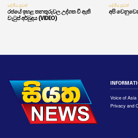
දේශීය පුවත්
දේශීය පුවත්
රජයේ ඉහළ තනතුරුවල උද්ගත වී ඇති
අපි වෙනුවෙන
වැටුප් අර්බුදය (VIDEO)
INFORMAT
Voice of Asi
Privacy and C