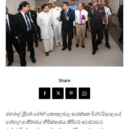
Share
ජනරාල් ශ්‍රීමත් ජෝන් කොතලාවල ආරක්ෂක විශ්වවිද්‍යාලයේ
රෝහල් සංකීර්ණය නිරීක්ෂණය කිරීමේ අවස්ථාවට