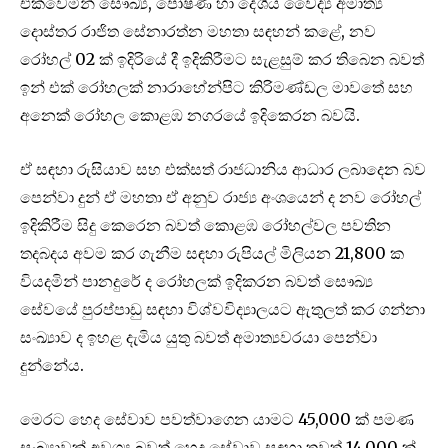
එක්වෙමින් සෞඛ්‍ය, පෝෂණ හා දේශීය වෛද්‍ය අමාත්‍ය
දොස්තර රාජිත සේනාරත්න මහතා සඳහන් කළේ, නව
රෝහල් 02 ක් ඉදිරියේ දී ඉදිකිරීමට සැළසුම් කර තිබෙන බවත්
ඉන් එක් රෝහලක් නාරාහේන්පිට කිරිමණ්ඩල මාවතේ සහ
අනෙක් රෝහල කොළඹ නගරයේ ඉදිකෙරන බවයි.
ඒ සඳහා රුසියාව සහ එක්සත් රාජධානිය ආධාර ලබාදෙන බව
පෙන්වා දුන් ඒ මහතා ඒ අනුව රාජ්‍ය අංශයෙන් ද නව රෝහල්
ඉදිකිරීම සිදු කෙරෙන බවත් කොළඹ රෝහල්වල පවතින
තදබදය අවම කර ගැනීම සඳහා රුපියල් මිලියන 21,800 ක
වියදමින් පානදුරේ ද රෝහලක් ඉදිකරන බවත් සෞඛ්‍ය
සේවයේ පුරප්පාඩු සඳහා විශ්වවිද්‍යාලයට ඇතුලත් කර ගන්නා
සංඛ්‍යාව ද ඉහළ දැමිය යුතු බවත් අමාත්‍යවරයා පෙන්වා
දුන්නේය.
මෙරට හෙද සේවාව පවත්වාගෙන යාමට 45,000 ක් පමණ
සංඛ්‍යාවක් අවශ්‍ය බවත් හෙද සේවාව සඳහා තවත් 14,000 ක්