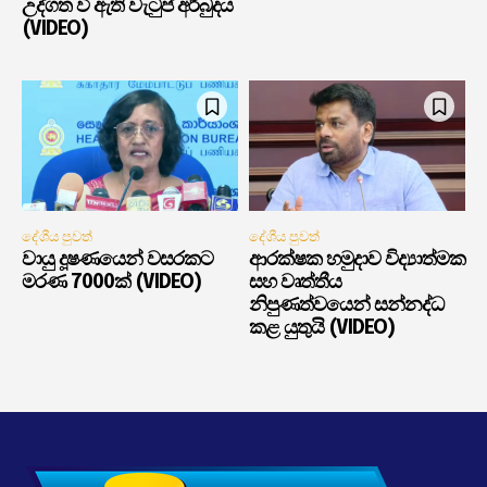
උද්ගත වී ඇති වැටුප් අර්බුදය
(VIDEO)
දේශීය පුවත්
දේශීය පුවත්
වායු දූෂණයෙන් වසරකට
ආරක්ෂක හමුදාව විද්‍යාත්මක
මරණ 7000ක් (VIDEO)
සහ වෘත්තීය
නිපුණත්වයෙන් සන්නද්ධ
කළ යුතුයි (VIDEO)