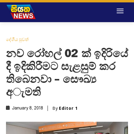
දේශීය පුවත්
නව රෝහල් 02 ක් ඉදිරියේ
දී ඉදිකිරීමට සැළසුම් කර
තිබෙනවා – සෞඛ්‍ය
අැමති
By
Editor 1
January 8, 2018