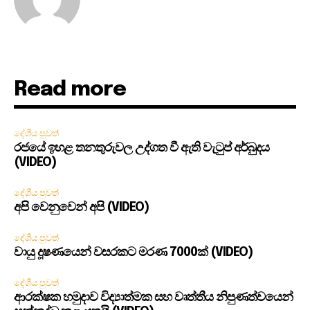
Read more
දේශීය පුවත්
රජයේ ඉහළ තනතුරුවල උද්ගත වී ඇති වැටුප් අර්බුදය
(VIDEO)
දේශීය පුවත්
අපි වෙනුවෙන් අපි (VIDEO)
දේශීය පුවත්
වායු දූෂණයෙන් වසරකට මරණ 7000ක් (VIDEO)
දේශීය පුවත්
ආරක්ෂක හමුදාව විද්‍යාත්මක සහ වෘත්තීය නිපුණත්වයෙන්