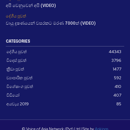
අපි වෙනුවෙන් අපි (VIDEO)
දේශීය පුවත්
වායු දූෂණයෙන් වසරකට මරණ 7000ක් (VIDEO)
CATEGORIES
දේශීය පුවත්
44343
විදෙස් පුවත්
3796
ක්‍රීඩා පුවත්
1477
ව්‍යාපාරික පුවත්
592
විශේෂාංග පුවත්
410
වීඩීයෝ
407
අයවැය 2019
85
© Voice of Asia Network (Pvt) Ltd | Site by
Apkings