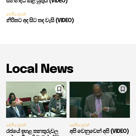
සන්නද්ධ කළ යුතුයි (VIDEO)
දේශීය පුවත්
නිරිතට අද සිට තද වැසි (VIDEO)
Local News
දේශීය පුවත්
දේශීය පුවත්
රජයේ ඉහළ තනතුරුවල
අපි වෙනුවෙන් අපි (VIDEO)