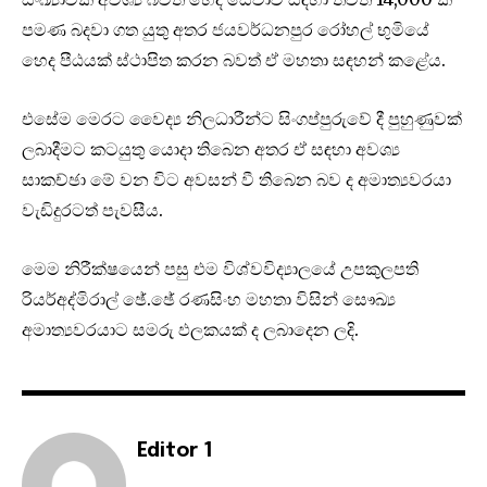
පමණ බදවා ගත යුතු අතර ජයවර්ධනපුර රෝහල් භුමියේ
හෙද පීඨයක් ස්ථාපිත කරන බවත් ඒ මහතා සඳහන් කළේය.
එසේම මෙරට වෛද්‍ය නිලධාරීන්ට සිංගප්පුරුවේ දී පුහුණුවක්
ලබාදීමට කටයුතු යොදා තිබෙන අතර ඒ සඳහා අවශ්‍ය
සාකච්ඡා මේ වන විට අවසන් වී තිබෙන බව ද අමාත්‍යවරයා
වැඩිදුරටත් පැවසීය.
මෙම නිරීක්ෂයෙන් පසු එම විශ්වවිද්‍යාලයේ උපකුලපති
රියර්අද්මිරාල් ඡේ.ඡේ රණසිංහ මහතා විසින් සෞඛ්‍ය
අමාත්‍යවරයාට සමරු ඵලකයක් ද ලබාදෙන ලදි.
Editor 1