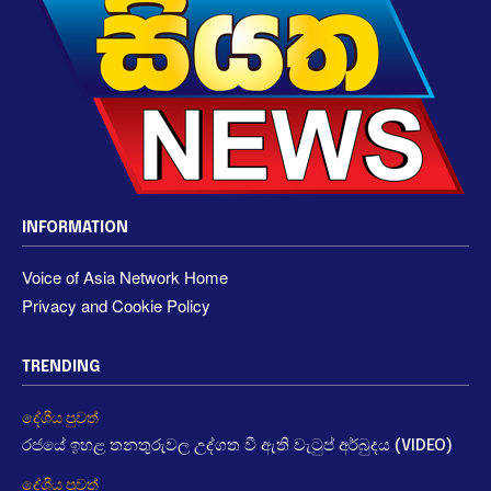
INFORMATION
Voice of Asia Network Home
Privacy and Cookie Policy
TRENDING
දේශීය පුවත්
රජයේ ඉහළ තනතුරුවල උද්ගත වී ඇති වැටුප් අර්බුදය (VIDEO)
දේශීය පුවත්