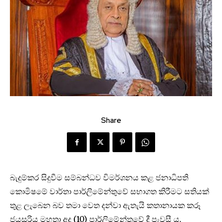
Share
බැදුම්කර සිදුවීම සම්බන්ධව විමර්ශනය කළ ජනාධිපති
කොමිෂමේ වාර්තා පාර්ලිමේන්තුවේ සභාගත කිරීමට සතියක්
තුළ ලැබෙන බව තමා වෙත දන්වා ඇතැයි කතානායක කරූ
ජයසූරිය මහතා අද (10) පාර්ලිමේන්තුවේ දී පැවසී ය.