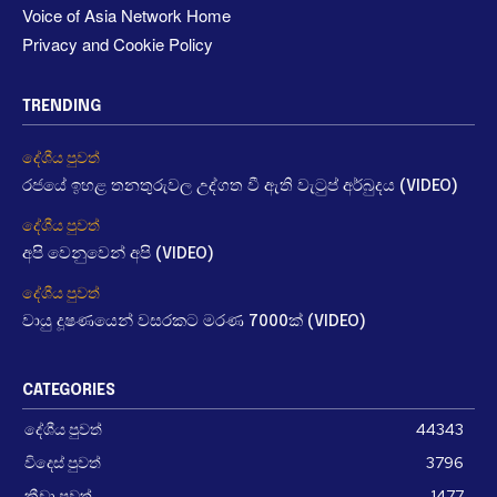
Voice of Asia Network Home
Privacy and Cookie Policy
TRENDING
දේශීය පුවත්
රජයේ ඉහළ තනතුරුවල උද්ගත වී ඇති වැටුප් අර්බුදය (VIDEO)
දේශීය පුවත්
අපි වෙනුවෙන් අපි (VIDEO)
දේශීය පුවත්
වායු දූෂණයෙන් වසරකට මරණ 7000ක් (VIDEO)
CATEGORIES
දේශීය පුවත්
44343
විදෙස් පුවත්
3796
ක්‍රීඩා පුවත්
1477