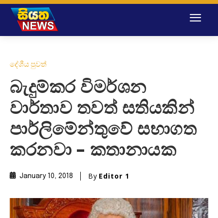
දේශීය පුවත්
බැදුම්කර විමර්ශන
වාර්තාව තවත් සතියකින්
පාර්ලිමේන්තුවේ සභාගත
කරනවා – කතානායක
By
Editor 1
January 10, 2018