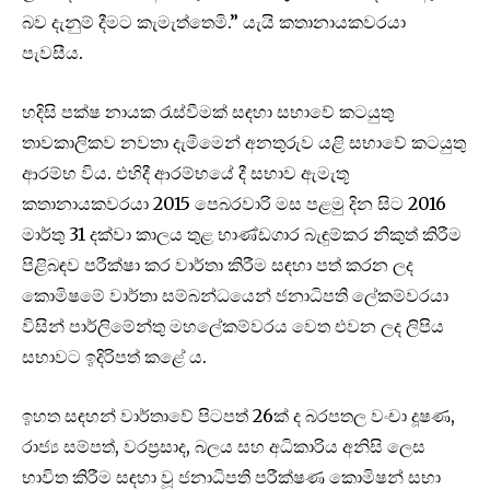
බව දැනුම් දීමට කැමැත්තෙමි.” යැයි කතානායකවරයා
පැවසීය.
හදිසි පක්ෂ නායක රැස්වීමක් සඳහා සභාවේ කටයුතු
තාවකාලිකව නවතා දැමීමෙන් අනතුරුව යළි සභාවේ කටයුතු
ආරම්භ විය. එහිදී ආරම්භයේ දී සභාව ඇමැතූ
කතානායකවරයා 2015 පෙබරවාරි මස පළමු දින සිට 2016
මාර්තු 31 දක්වා කාලය තුළ භාණ්ඩගාර බැඳුම්කර නිකුත් කිරීම
පිළිබඳව පරීක්ෂා කර වාර්තා කිරීම සඳහා පත් කරන ලද
කොමිෂමේ වාර්තා සම්බන්ධයෙන් ජනාධිපති ලේකම්වරයා
විසින් පාර්ලිමේන්තු මහලේකම්වරය වෙත එවන ලද ලිපිය
සභාවට ඉදිරිපත් කළේ ය.
ඉහත සඳහන් වාර්තාවේ පිටපත් 26ක් ද බරපතල වංචා දූෂණ,
රාජ්‍ය සම්පත්, වරප්‍රසාද, බලය සහ අධිකාරිය අනිසි ලෙස
භාවිත කිරීම සඳහා වූ ජනාධිපති පරීක්ෂණ කොමිෂන් සභා