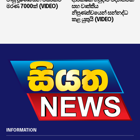
මරණ 7000ක් (VIDEO)
සහ වෘත්තීය
නිපුණත්වයෙන් සන්නද්ධ
කළ යුතුයි (VIDEO)
INFORMATION