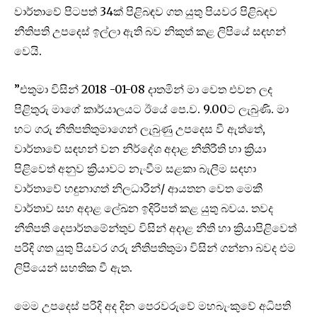
වාර්තාවේ පිටපත් 34ක් පිළිබඳව ගත යුතු පියවර පිළිබඳව
නීතිපති උපදෙස් ඉල්ලා ඇති බව නිකුත් කළ ලිපියේ සඳහන්
වෙයි.
”එතුමා විසින් 2018 -01-08 දාතමින් මා වෙත එවන ලද
පිළිතුරු මාගේ කාර්යාලයට ඊයේ පෙ.ව. 9.00ට ලැබුණි. මා
හට ගරු නීතිපතිතුමාගෙන් ලැබුණු උපදෙස වී ඇත්තේ,
වාර්තාවේ සඳහන් වන නිර්දේශ අදාළ නීතිරීති හා ක්‍රියා
පිළිවෙත් අනුව ක්‍රියාවට නැංවීම සළකා බැලීම සඳහා
වාර්තාවේ හඳුනාගත් නිලධාරීන්/ ආයතන වෙත මෙකී
වාර්තාව සහ අදාළ ලේඛන ඉදිරිපත් කළ යුතු බවය. තවද
නීතිපති දෙපාර්තමේන්තුව විසින් අදාළ නීති හා ක්‍රියාපිළිවෙත්
පරිදි ගත යුතු පියවර ගරු නීතිපතිතුමා විසින් ගන්නා බවද එම
ලිපියෙන් සහතික වී ඇත.
මෙම උපදෙස් පරිදි අද දින පෙරවරුවේ මහබැංකුවේ අධිපති