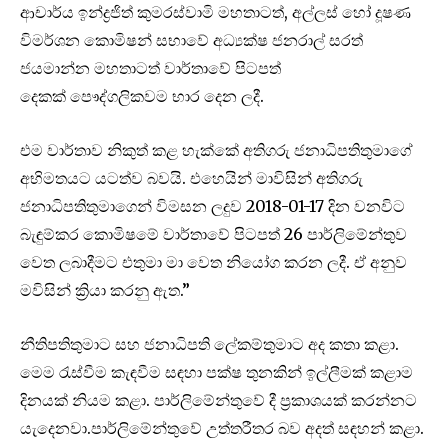
ආචාර්ය ඉන්ද්‍රජිත් කුමරස්වාමි මහතාටත්, අල්ලස් හෝ දූෂණ
විමර්ශන කොමිෂන් සභාවේ අධ්‍යක්ෂ ජනරාල් සරත්
ජයමාන්න මහතාටත් වාර්තාවේ පිටපත්
දෙකක් පෞද්ගලිකවම භාර දෙන ලදී.
එම වාර්තාව නිකුත් කළ හැක්කේ අතිගරු ජනාධිපතිතුමාගේ
අභිමතයට යටත්ව බවයි. එහෙයින් මාවිසින් අතිගරු
ජනාධිපතිතුමාගෙන් විමසන ලදුව 2018-01-17 දින වනවිට
බැඳුම්කර කොමිෂමේ වාර්තාවේ පිටපත් 26 පාර්ලිමේන්තුව
වෙත ලබාදීමට එතුමා මා වෙත නියෝග කරන ලදී. ඒ අනුව
මවිසින් ක්‍රියා කරනු ඇත.”
නීතිපතිතුමාට සහ ජනාධිපති ලේකම්තුමාට අද කතා කළා.
මෙම රැස්වීම කැඳවීම සඳහා පක්ෂ තුනකින් ඉල්ලීමක් කළාම
දිනයක් නියම කළා. පාර්ලිමේන්තුවේ දී ප්‍රකාශයක් කරන්නට
යැදෙනවා.පාර්ලිමේන්තුවේ උත්තරීතර බව අදත් සඳහන් කළා.