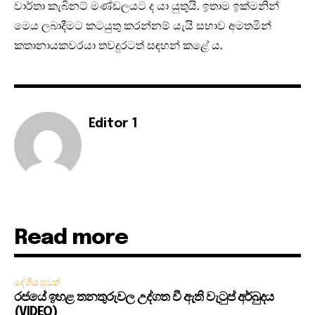
වාර්තා කැබිනට් මණ්ඩලයට ද යා යුතුයි. ඉතාම ඉක්මනින්
මෙය ලබාදීමට කටයුතු කරන්නම් යැයි සභාව අමතමින්
කතානායකවරයා තවදුරටත් සඳහන් කළේ ය.
Editor 1
Read more
දේශීය පුවත්
රජයේ ඉහළ තනතුරුවල උද්ගත වී ඇති වැටුප් අර්බුදය
(VIDEO)