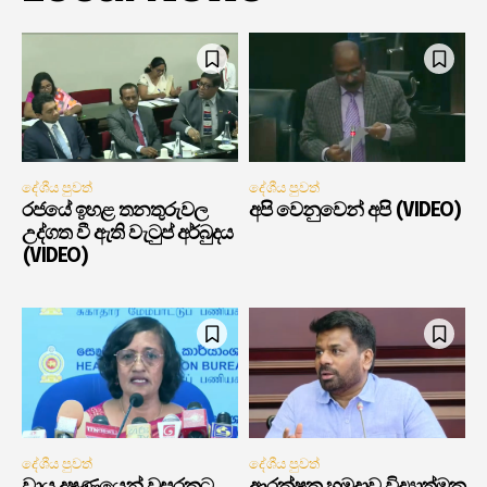
දේශීය පුවත්
දේශීය පුවත්
රජයේ ඉහළ තනතුරුවල
අපි වෙනුවෙන් අපි (VIDEO)
උද්ගත වී ඇති වැටුප් අර්බුදය
(VIDEO)
දේශීය පුවත්
දේශීය පුවත්
වායු දූෂණයෙන් වසරකට
ආරක්ෂක හමුදාව විද්‍යාත්මක