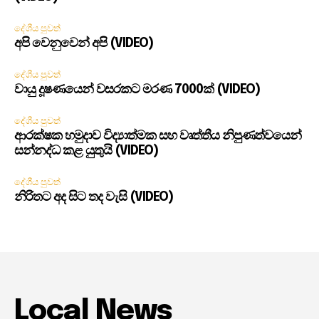
දේශීය පුවත්
අපි වෙනුවෙන් අපි (VIDEO)
දේශීය පුවත්
වායු දූෂණයෙන් වසරකට මරණ 7000ක් (VIDEO)
දේශීය පුවත්
ආරක්ෂක හමුදාව විද්‍යාත්මක සහ වෘත්තීය නිපුණත්වයෙන්
සන්නද්ධ කළ යුතුයි (VIDEO)
දේශීය පුවත්
නිරිතට අද සිට තද වැසි (VIDEO)
Local News