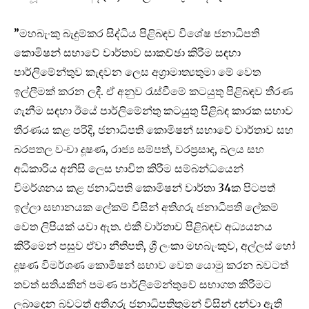
”මහබැංකු බැදුම්කර සිද්ධිය පිළිබඳව විශේෂ ජනාධිපති
කොමිෂන් සභාවේ වාර්තාව සාකච්ඡා කිරීම සඳහා
පාර්ලිමේන්තුව කැඳවන ලෙස අග්‍රාමාත්‍යතුමා මේ වෙත
ඉල්ලීමක් කරන ලදී. ඒ අනුව රැස්වීමේ කටයුතු පිළිබඳව තීරණ
ගැනීම සඳහා ඊයේ පාර්ලිමේන්තු කටයුතු පිළිබඳ කාරක සභාව
තීරණය කළ පරිදි, ජනාධිපති කොමිෂන් සභාවේ වාර්තාව සහ
බරපතල වංචා දූෂණ, රාජ්‍ය සම්පත්, වරප්‍රසාද, බලය සහ
අධිකාරිය අනිසි ලෙස භාවිත කිරීම සම්බන්ධයෙන්
විමර්ශනය කළ ජනාධිපති කොමිෂන් වාර්තා 34ක පිටපත්
ඉල්ලා සභානයක ලේකම් විසින් අතිගරු ජනාධිපති ලේකම්
වෙත ලිපියක් යවා ඇත. එකී වාර්තාව පිළිබඳව අධ්‍යයනය
කිරීමෙන් පසුව ඒවා නීතිපති, ශ්‍රී ලංකා මහබැංකුව, අල්ලස් හෝ
දූෂණ විමර්ශණ කොමිෂන් සභාව වෙත යොමු කරන බවටත්
තවත් සතියකින් පමණ පාර්ලිමේන්තුවේ සභාගත කිරීමට
ලබාදෙන බවටත් අතිගරු ජනාධිපතිතුමන් විසින් දන්වා ඇති