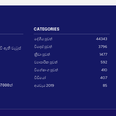
CATEGORIES
දේශීය පුවත්
44343
විදෙස් පුවත්
3796
 ඇති වැටුප්
ක්‍රීඩා පුවත්
1477
ව්‍යාපාරික පුවත්
592
විශේෂාංග පුවත්
410
වීඩීයෝ
407
අයවැය 2019
85
7000ක්