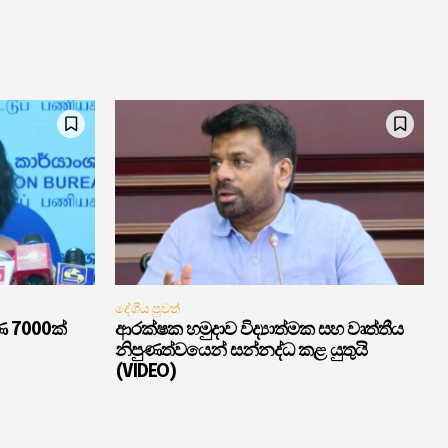
දේශීය පුවත්
ණ 7000ක්
ආරක්ෂක හමුදාව විද්‍යාත්මක සහ වෘත්තීය
නිපුණත්වයෙන් සන්නද්ධ කළ යුතුයි
(VIDEO)