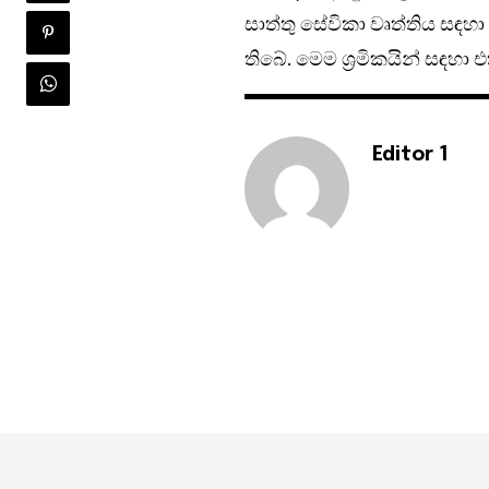
සාත්තු සේවිකා වෘත්තිය සඳහා
තිබේ. මෙම ශ‍්‍රමිකයින් සඳහා
Editor 1