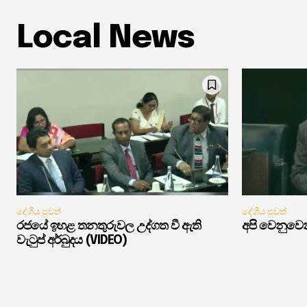
Local News
දේශීය පුවත්
දේශීය පුවත්
රජයේ ඉහළ තනතුරුවල උද්ගත වී ඇති
අපි වෙනුවෙන
වැටුප් අර්බුදය (VIDEO)