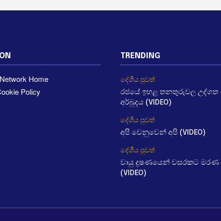
ION
TRENDING
a Network Home
දේශීය පුවත්
ookie Policy
රජයේ ඉහළ තනතුරුවල උද්ගත වී
අර්බුදය (VIDEO)
දේශීය පුවත්
අපි වෙනුවෙන් අපි (VIDEO)
දේශීය පුවත්
වායු දූෂණයෙන් වසරකට මරණ 
(VIDEO)