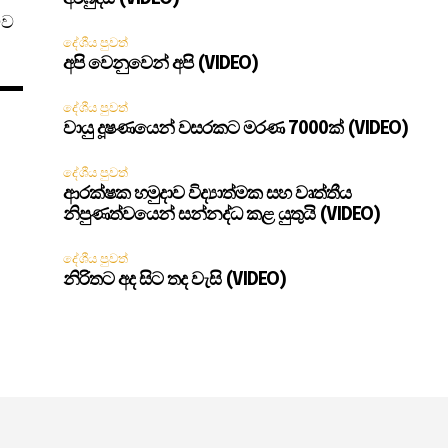
ිව
දේශීය පුවත්
අපි වෙනුවෙන් අපි (VIDEO)
දේශීය පුවත්
වායු දූෂණයෙන් වසරකට මරණ 7000ක් (VIDEO)
දේශීය පුවත්
ආරක්ෂක හමුදාව විද්‍යාත්මක සහ වෘත්තීය
නිපුණත්වයෙන් සන්නද්ධ කළ යුතුයි (VIDEO)
දේශීය පුවත්
නිරිතට අද සිට තද වැසි (VIDEO)