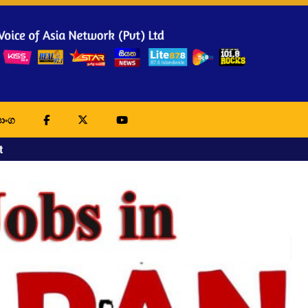
ාංග
t