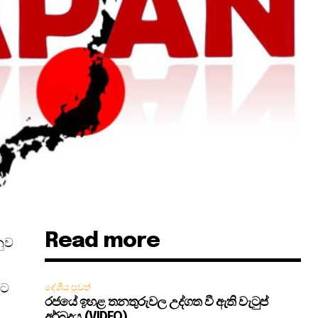
Read more
නුව
්ට
දේශීය පුවත්
රජයේ ඉහළ තනතුරුවල උද්ගත වී ඇති වැටුප්
අර්බුදය (VIDEO)