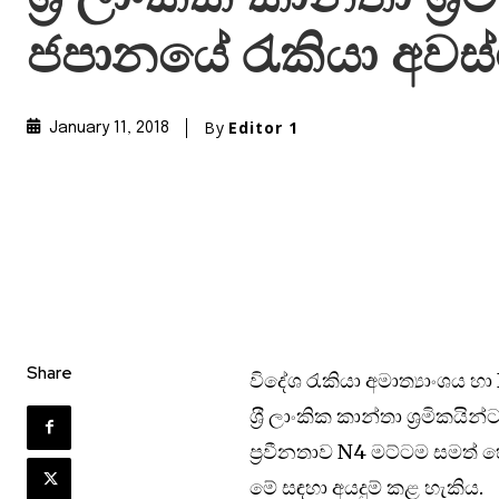
ජපානයේ රැකියා අවස්
By
Editor 1
January 11, 2018
Share
විදේශ රැකියා අමාත්‍යාංශය
ශ‍්‍රී ලාංකික කාන්තා ශ‍්‍රමි
ප‍්‍රවීනතාව N4 මට්ටම සමත්
මේ සඳහා අයදුම් කළ හැකිය.