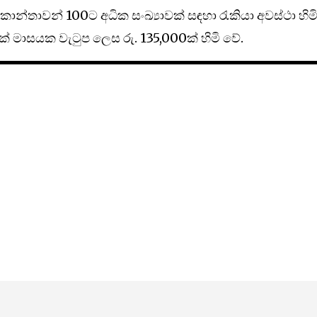
 කාන්තාවන් 100ට අධික සංඛ්‍යාවක් සඳහා රැකියා අවස්ථා හිම
 එක් මාසයක වැටුප ලෙස රු. 135,000ක් හිමි වේ.