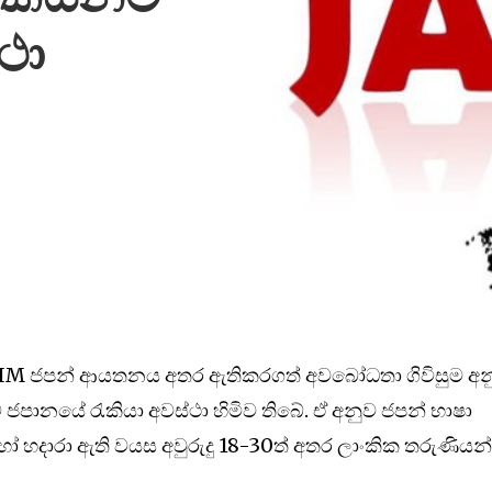
ථා
 හා IM ජපන් ආයතනය අතර ඇතිකරගත් අවබෝධතා ගිවිසුම අ
කයින්ට ජපානයේ රැකියා අවස්ථා හිමිව තිබේ. ඒ අනුව ජපන් භාෂා
 හෝ හදාරා ඇති වයස අවුරුදු 18-30ත් අතර ලාංකික තරුණියන