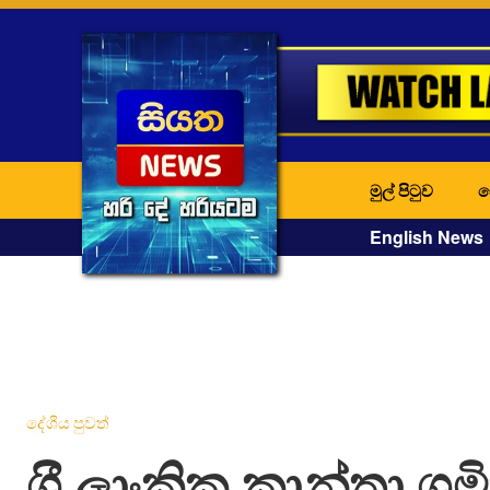
මුල් පිටුව
ද
English News
දේශීය පුවත්
ශ‍්‍රී ලාංකික කාන්තා ශ‍්‍