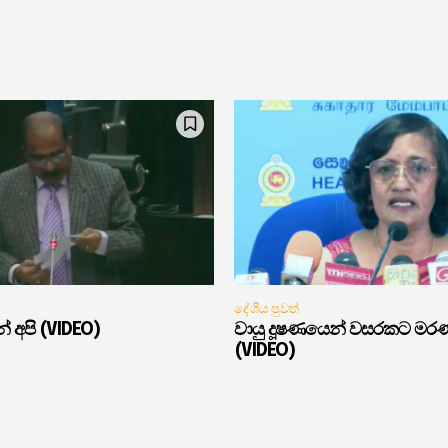
දේශීය පුවත්
් අපි (VIDEO)
වායු දූෂණයෙන් වසරකට මර
(VIDEO)