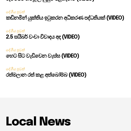
දේශීය පුවත්
කඩිනමින් යුක්තිය ඉටුකරන අධිකරණ පද්ධතියක් (VIDEO)
දේශීය පුවත්
2.5 සයිබර් වංචා විවාදය අද (VIDEO)
දේශීය පුවත්
හෙට සිට වැඩිවෙන වැස්ස (VIDEO)
දේශීය පුවත්
රත්මලාන රත් කළ අත්බෝම්බ (VIDEO)
Local News