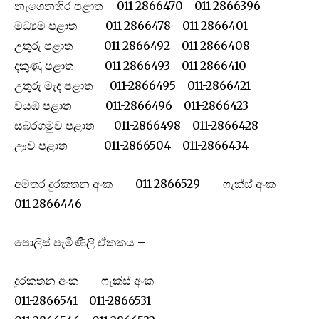
නැගෙනහිර පළාත 011-2866470 011-2866396
මධ්‍යම පළාත 011-2866478 011-2866401
උතුරු පළාත 011-2866492 011-2866408
දකුණු පළාත 011-2866493 011-2866410
උතුරු මැද පළාත 011-2866495 011-2866421
වයඹ පළාත 011-2866496 011-2866423
සබරගමුව පළාත 011-2866498 011-2866428
ඌව පළාත 011-2866504 011-2866434
අමතර දුරකතන අංක – 011-2866529 ෆැක්ස් අංක –
011-2866446
පොලිස් පැමිණිලි ඒකකය –
දුරකතන අංක ෆැක්ස් අංක
011-2866541 011-2866531