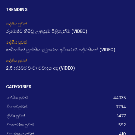
TRENDING
දේශීය පුවත්
රුමේෂ්ට හිමිවූ උණුසුම් පිළිගැනීම (VIDEO)
දේශීය පුවත්
කඩිනමින් යුක්තිය ඉටුකරන අධිකරණ පද්ධතියක් (VIDEO)
දේශීය පුවත්
2.5 සයිබර් වංචා විවාදය අද (VIDEO)
CATEGORIES
දේශීය පුවත්
44335
විදෙස් පුවත්
3794
ක්‍රීඩා පුවත්
1477
ව්‍යාපාරික පුවත්
592
විශේෂාංග පුවත්
410