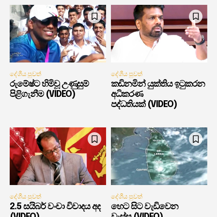
දේශීය පුවත්
දේශීය පුවත්
රුමේෂ්ට හිමිවූ උණුසුම්
කඩිනමින් යුක්තිය ඉටුකරන
පිළිගැනීම (VIDEO)
අධිකරණ
පද්ධතියක් (VIDEO)
දේශීය පුවත්
දේශීය පුවත්
2.5 සයිබර් වංචා විවාදය අද
හෙට සිට වැඩිවෙන