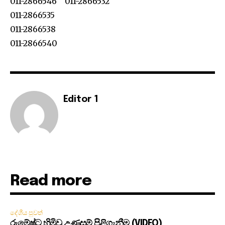
011-2866546 011-2866532
011-2866535
011-2866538
011-2866540
Editor 1
Read more
දේශීය පුවත්
රුමේෂ්ට හිමිවූ උණුසුම් පිළිගැනීම (VIDEO)