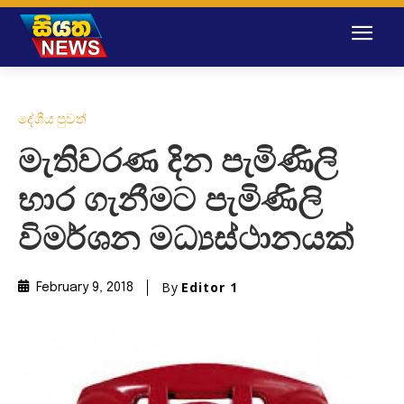
දේශීය පුවත්
මැතිවරණ දින පැමිණිලි
භාර ගැනීමට පැමිණිලි
විමර්ශන මධ්‍යස්ථානයක්
By
Editor 1
February 9, 2018