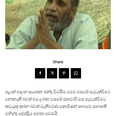
Share
පළාත් පාලන ආයතන ඡන්ද විමසීම මෙම වසරේ පැවැත්වීමට
නොහැකි බවත් එය ලබන වසරේ ජනවාරි මස පැවැත්වීමට
කටයුතු කරන බවත් මැතිවරණ කොමිෂන් සභාවේ සභාපති
මහින්ද දේශප්‍රිය මහතා පවසයි.