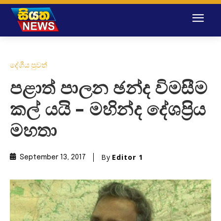
දේශීය පුවත්
පළාත් පාලන ඡන්ද විමසීම
කල් යයි – මහින්ද දේශප්‍රිය
මහතා
By
Editor 1
September 13, 2017