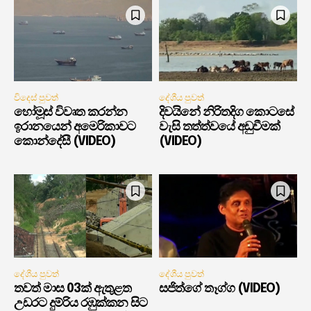
විදෙස් පුවත්
දේශීය පුවත්
හෝමූස් විවෘත කරන්න
දිවයිනේ නිරිතදිග කොටසේ
ඉරානයෙන් අමෙරිකාවට
වැසි තත්ත්වයේ අඩුවීමක්
කොන්දේසී (VIDEO)
(VIDEO)
දේශීය පුවත්
දේශීය පුවත්
තවත් මාස 03ක් ඇතුළත
සජිත්ගේ තෑග්ග (VIDEO)
උඩරට දුම්රිය රඹුක්කන සිට