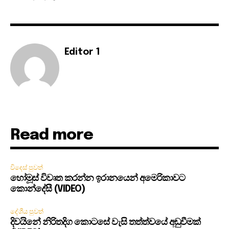
Editor 1
Read more
විදෙස් පුවත්
හෝමූස් විවෘත කරන්න ඉරානයෙන් අමෙරිකාවට
කොන්දේසී (VIDEO)
දේශීය පුවත්
දිවයිනේ නිරිතදිග කොටසේ වැසි තත්ත්වයේ අඩුවීමක්