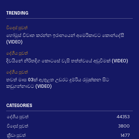
TRENDING
විදෙස් පුවත්
හෝමූස් විවෘත කරන්න ඉරානයෙන් අමෙරිකාවට කොන්දේසී
(VIDEO)
දේශීය පුවත්
දිවයිනේ නිරිතදිග කොටසේ වැසි තත්ත්වයේ අඩුවීමක් (VIDEO)
දේශීය පුවත්
තවත් මාස 03ක් ඇතුළත උඩරට දුම්රිය රඹුක්කන සිට
කඩුගන්නාවට (VIDEO)
CATEGORIES
දේශීය පුවත්
44353
විදෙස් පුවත්
3800
ක්‍රීඩා පුවත්
1477