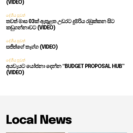
(VIDEO)
දේශීය පුවත්
තවත් මාස 03ක් ඇතුළත උඩරට දුම්රිය රඹුක්කන සිට
කඩුගන්නාවට (VIDEO)
දේශීය පුවත්
සජිත්ගේ තෑග්ග (VIDEO)
දේශීය පුවත්
අයවැයට යෝජනා දෙන්න “BUDGET PROPOSAL HUB”
(VIDEO)
Local News