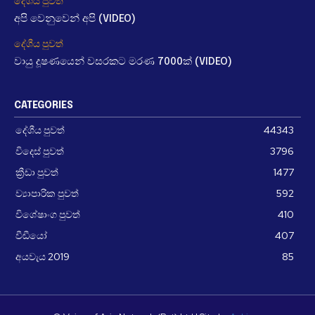
දේශීය පුවත්
අපි වෙනුවෙන් අපි (VIDEO)
දේශීය පුවත්
වායු දූෂණයෙන් වසරකට මරණ 7000ක් (VIDEO)
CATEGORIES
දේශීය පුවත්
44343
විදෙස් පුවත්
3796
ක්‍රීඩා පුවත්
1477
ව්‍යාපාරික පුවත්
592
විශේෂාංග පුවත්
410
වීඩීයෝ
407
අයවැය 2019
85