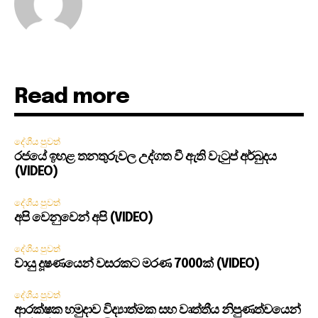
Read more
දේශීය පුවත්
රජයේ ඉහළ තනතුරුවල උද්ගත වී ඇති වැටුප් අර්බුදය
(VIDEO)
දේශීය පුවත්
අපි වෙනුවෙන් අපි (VIDEO)
දේශීය පුවත්
වායු දූෂණයෙන් වසරකට මරණ 7000ක් (VIDEO)
දේශීය පුවත්
ආරක්ෂක හමුදාව විද්‍යාත්මක සහ වෘත්තීය නිපුණත්වයෙන්