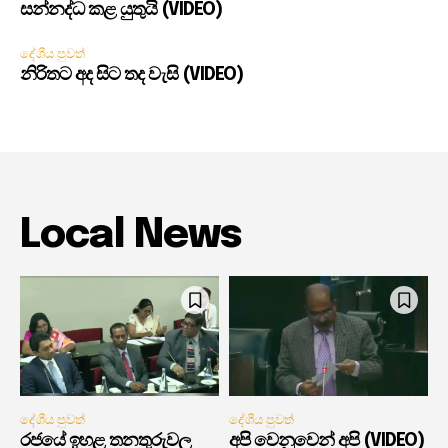
සන්නද්ධ කළ යුතුයි (VIDEO)
දේශීය පුවත්
නිරිතට අද සිට තද වැසි (VIDEO)
Local News
දේශීය පුවත්
දේශීය පුවත්
රජයේ ඉහළ තනතුරුවල
අපි වෙනුවෙන් අපි (VIDEO)