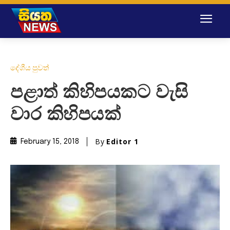
දේශීය පුවත්
පළාත් කිහිපයකට වැසි
වාර කිහිපයක්
By
Editor 1
February 15, 2018