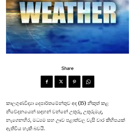
Share
කාලගුණවිද්‍යා දෙපාර්තමේන්තුව අද (15) නිකුත් කළ
නිවේදනයෙන් සඳහන් වන්නේ උතුරු, උතුරුමැද,
නැගෙනහිර, මධ්‍යම සහ ඌව පළාත්වල වැසි වාර කිහිපයක්
ඇතිවිය හැකි බවයි.