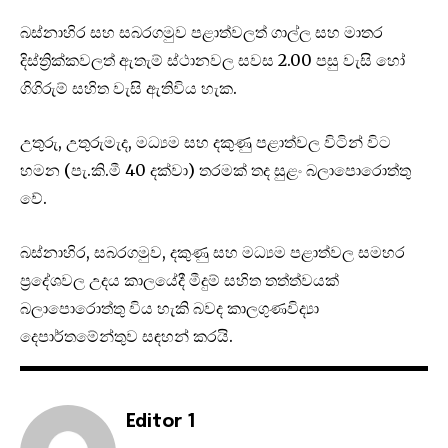
බස්නාහිර සහ සබරගමුව පළාත්වලත් ගාල්ල සහ මාතර
දිස්ත්‍රික්කවලත් ඇතැම් ස්ථානවල සවස 2.00 පසු වැසි හෝ
ගිගිරුම් සහිත වැසි ඇතිවිය හැක.
උතුරු, උතුරුමැද, මධ්‍යම සහ දකුණු පළාත්වල විටින් විට
හමන (පැ.කි.මී 40 දක්වා) තරමක් තද සුළං බලාපොරොත්තු
වේ.
බස්නාහිර, සබරගමුව, දකුණු සහ මධ්‍යම පළාත්වල සමහර
ප්‍රදේශවල උදය කාලයේදී මීදුම් සහිත තත්ත්වයක්
බලාපොරොත්තු විය හැකි බවද කාලගුණවිද්‍යා
දෙපාර්තමේන්තුව සඳහන් කරයි.
Editor 1