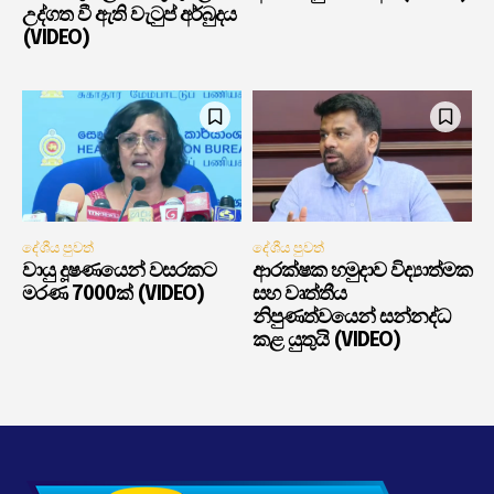
උද්ගත වී ඇති වැටුප් අර්බුදය
(VIDEO)
දේශීය පුවත්
දේශීය පුවත්
වායු දූෂණයෙන් වසරකට
ආරක්ෂක හමුදාව විද්‍යාත්මක
මරණ 7000ක් (VIDEO)
සහ වෘත්තීය
නිපුණත්වයෙන් සන්නද්ධ
කළ යුතුයි (VIDEO)