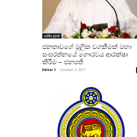
දේශීය පුවත්
ජනතාවගේ මූලික වගකීමක් මහා
සංඝරත්නයේ ගෞරවය ආරක්ෂා
කිරීම – ජනපති
Editor 1
-
October 3, 2017