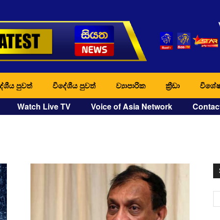
ේශීය පුවත්
විදේශීය පුවත්
ව්‍යාපාරික
ක්‍රීඩා
විශේෂ
Watch Live TV
Voice of Asia Network
Contac