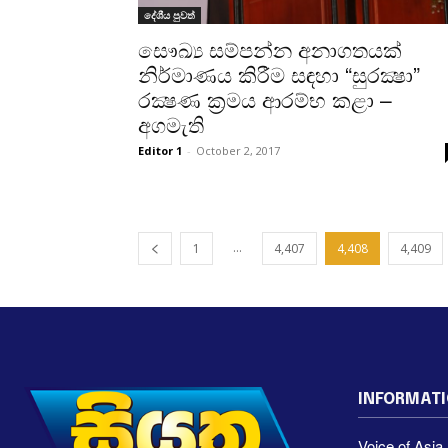
දේශීය පුවත්
සෞඛ්‍ය සම්පන්න අනාගතයක්
නිර්මාණය කිරීම සඳහා “සුරක්‍ෂා”
රක්‍ෂණ ක්‍රමය ආරම්භ කළා –
අගමැති
Editor 1
-
October 2, 2017
...
1
4,407
4,408
4,409
INFORMAT
Voice of Asi