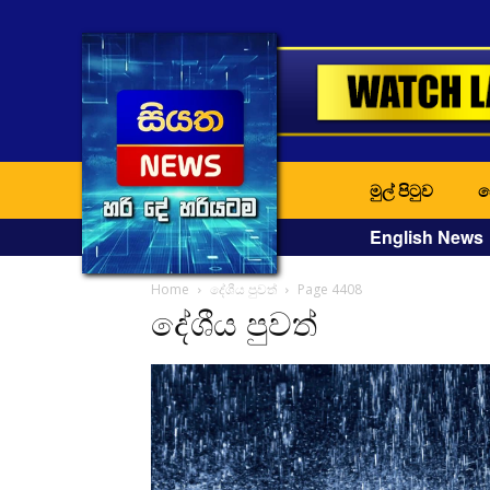
මුල් පිටුව
ද
English News
Home
දේශීය පුවත්
Page 4408
දේශීය පුවත්