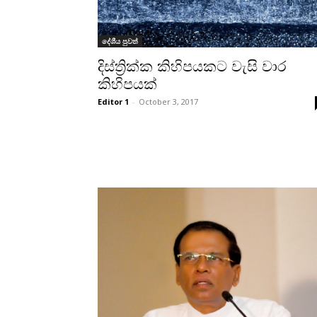
දේශීය පුවත්
දිස්ත්‍රික්ක කිහිපයකට වැසි වාර
කිහිපයක්
Editor 1
-
October 3, 2017