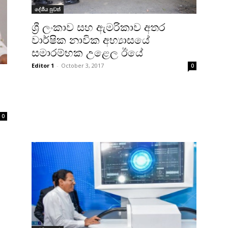
දේශීය පුවත්
ශ්‍රී ලංකාව සහ ඇමරිකාව අතර
වාර්ෂික නාවික අභ්‍යාසයේ
සමාරම්භක උළෙල ඊයේ
Editor 1
-
October 3, 2017
0
0