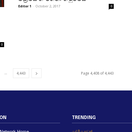
Editor 1
-
October 2, 2017
0
0
...
4,443
Page 4,408 of 4,443
ION
TRENDING
a Network Home
දේශීය පුවත්