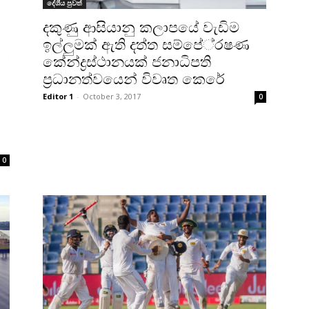
දේශීය පුවත්
දකුණු ආසියානු කලාපයේ වැඩිම
ඉල්ලුමක් ඇති දත්ත සම්පේ‍්‍රෂණ
කේන්ද්‍රස්ථානයක් ජනාධිපති
ප‍්‍රධානත්වයෙන් විවෘත කෙරේ
Editor 1
-
October 3, 2017
0
0