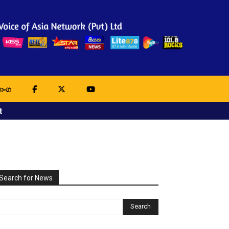
ාංග
t
Search for News