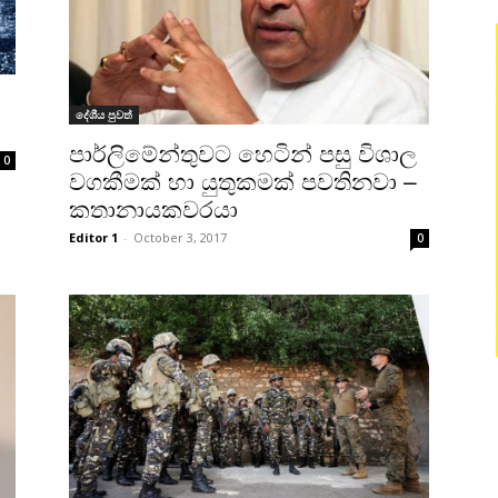
දේශීය පුවත්
පාර්ලිමේන්තුවට හෙටින් පසු විශාල
0
වගකීමක් හා යුතුකමක් පවතිනවා –
කතානායකවරයා
Editor 1
-
October 3, 2017
0