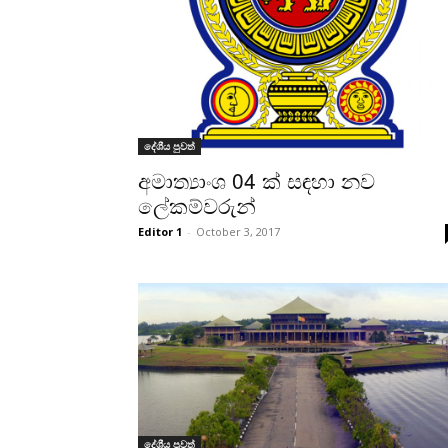
දේශීය පුවත්
අමාත්‍යාංශ 04 ක් සඳහා නව
ලේකම්වරුන්
Editor 1
-
October 3, 2017
දේශීය පුවත්