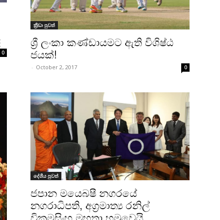
ක්‍රීඩා පුවත්
ද
ශ්‍රී ලංකා කණ්ඩායමට ඇති විශිෂ්ඨ
ජයක්!
0
-
October 2, 2017
0
දේශීය පුවත්
ජපාන මයෙබෂී නගරයේ
නගරාධිපති, අග්‍රමාත්‍ය රනිල්
වික්‍රමසිංහ මහතා හමුවෙයි