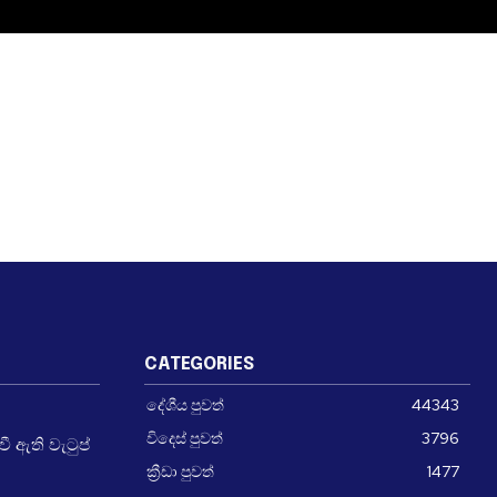
CATEGORIES
දේශීය පුවත්
44343
විදෙස් පුවත්
3796
 ඇති වැටුප්
ක්‍රීඩා පුවත්
1477