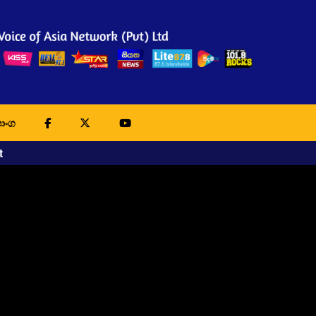
ාංග
t