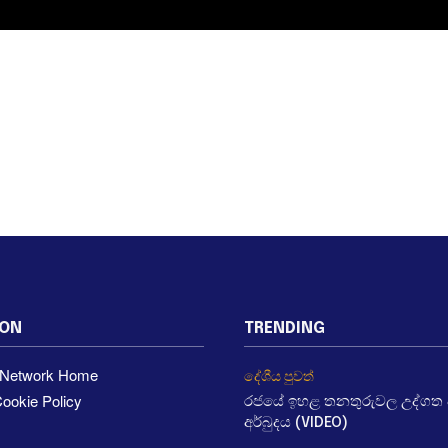
ION
TRENDING
a Network Home
දේශීය පුවත්
ookie Policy
රජයේ ඉහළ තනතුරුවල උද්ගත වී
අර්බුදය (VIDEO)