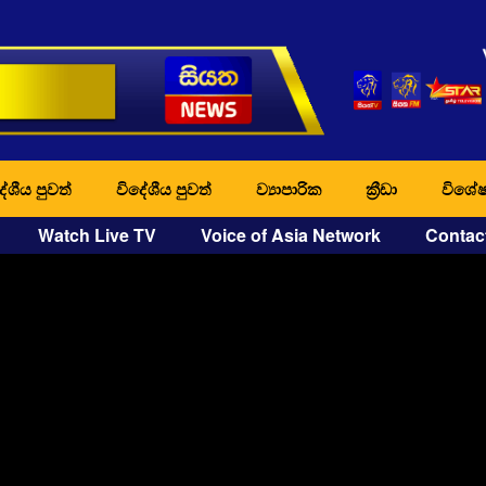
ේශීය පුවත්
විදේශීය පුවත්
ව්‍යාපාරික
ක්‍රීඩා
විශේෂ
Watch Live TV
Voice of Asia Network
Contac