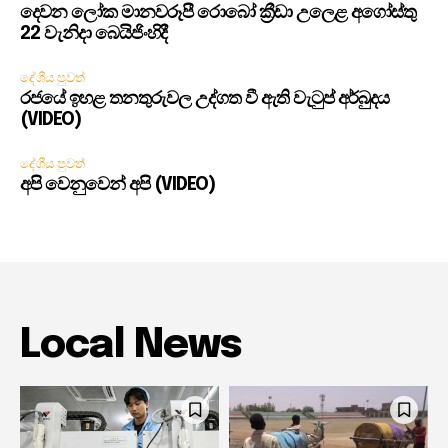
දෙවන ලෝක මානවරූපී රොබෝ ක්‍රීඩා උලෙළ අගෝස්තු
22 වැනිදා බෙයිජිංහිදී
දේශීය පුවත්
රජයේ ඉහළ තනතුරුවල උද්ගත වී ඇති වැටුප් අර්බුදය
(VIDEO)
දේශීය පුවත්
අපි වෙනුවෙන් අපි (VIDEO)
Local News