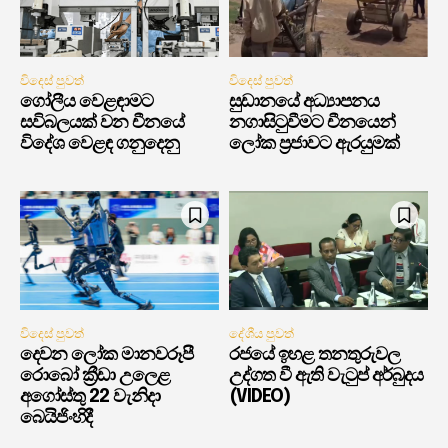
විදෙස් පුවත්
විදෙස් පුවත්
ගෝලීය වෙළඳාමට
සුඩානයේ අධ්‍යාපනය
සවිබලයක් වන චීනයේ
නගාසිටුවීමට චීනයෙන්
විදේශ වෙළඳ ගනුදෙනු
ලෝක ප්‍රජාවට ඇරයුමක්
විදෙස් පුවත්
දේශීය පුවත්
දෙවන ලෝක මානවරූපී
රජයේ ඉහළ තනතුරුවල
රොබෝ ක්‍රීඩා උලෙළ
උද්ගත වී ඇති වැටුප් අර්බුදය
අගෝස්තු 22 වැනිදා
(VIDEO)
බෙයිජිංහිදී