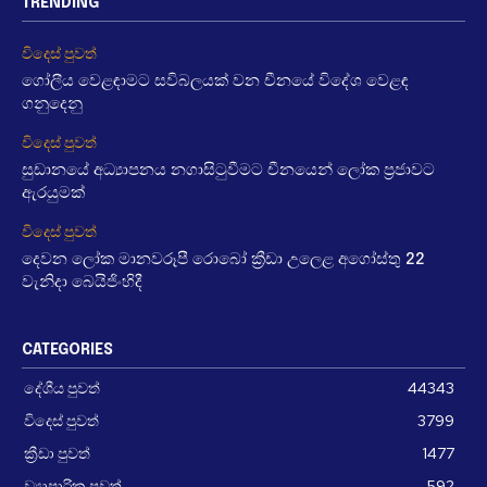
TRENDING
විදෙස් පුවත්
ගෝලීය වෙළඳාමට සවිබලයක් වන චීනයේ විදේශ වෙළඳ
ගනුදෙනු
විදෙස් පුවත්
සුඩානයේ අධ්‍යාපනය නගාසිටුවීමට චීනයෙන් ලෝක ප්‍රජාවට
ඇරයුමක්
විදෙස් පුවත්
දෙවන ලෝක මානවරූපී රොබෝ ක්‍රීඩා උලෙළ අගෝස්තු 22
වැනිදා බෙයිජිංහිදී
CATEGORIES
දේශීය පුවත්
44343
විදෙස් පුවත්
3799
ක්‍රීඩා පුවත්
1477
ව්‍යාපාරික පුවත්
592