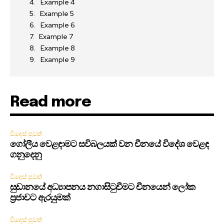
Example 4
Example 5
Example 6
Example 7
Example 8
Example 9
Read more
විදෙස් පුවත්
ගෝලීය වෙළඳාමට සවිබලයක් වන චීනයේ විදේශ වෙළඳ
ගනුදෙනු
විදෙස් පුවත්
සුඩානයේ අධ්‍යාපනය නගාසිටුවීමට චීනයෙන් ලෝක
ප්‍රජාවට ඇරයුමක්
විදෙස් පුවත්