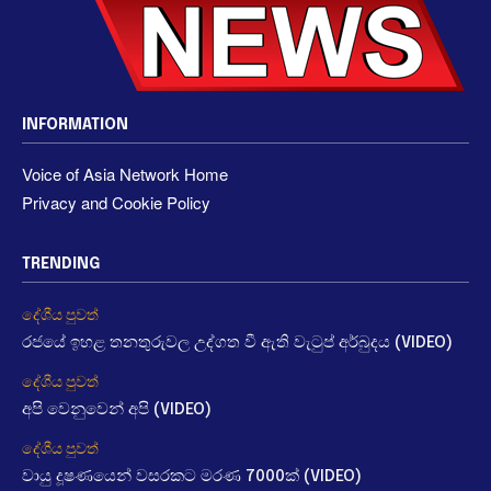
INFORMATION
Voice of Asia Network Home
Privacy and Cookie Policy
TRENDING
දේශීය පුවත්
රජයේ ඉහළ තනතුරුවල උද්ගත වී ඇති වැටුප් අර්බුදය (VIDEO)
දේශීය පුවත්
අපි වෙනුවෙන් අපි (VIDEO)
දේශීය පුවත්
වායු දූෂණයෙන් වසරකට මරණ 7000ක් (VIDEO)