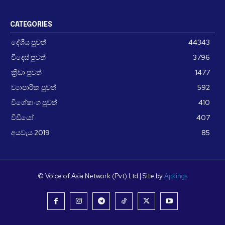
CATEGORIES
දේශීය පුවත්
44343
විදෙස් පුවත්
3796
ක්‍රීඩා පුවත්
1477
ව්‍යාපාරික පුවත්
592
විශේෂාංග පුවත්
410
වීඩීයෝ
407
අයවැය 2019
85
© Voice of Asia Network (Pvt) Ltd | Site by
Apkings