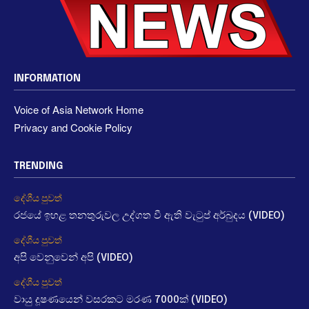
INFORMATION
Voice of Asia Network Home
Privacy and Cookie Policy
TRENDING
දේශීය පුවත්
රජයේ ඉහළ තනතුරුවල උද්ගත වී ඇති වැටුප් අර්බුදය (VIDEO)
දේශීය පුවත්
අපි වෙනුවෙන් අපි (VIDEO)
දේශීය පුවත්
වායු දූෂණයෙන් වසරකට මරණ 7000ක් (VIDEO)