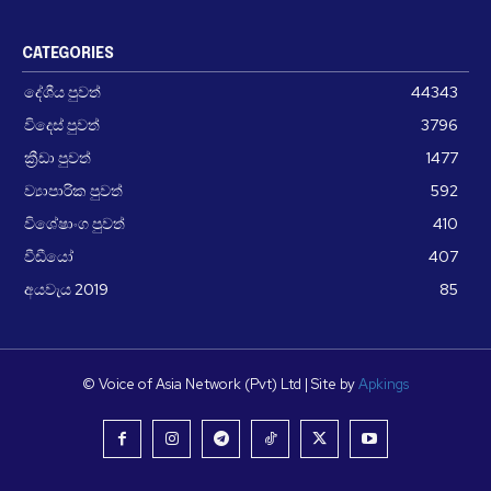
CATEGORIES
දේශීය පුවත්
44343
විදෙස් පුවත්
3796
ක්‍රීඩා පුවත්
1477
ව්‍යාපාරික පුවත්
592
විශේෂාංග පුවත්
410
වීඩීයෝ
407
අයවැය 2019
85
© Voice of Asia Network (Pvt) Ltd | Site by
Apkings