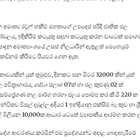
අමාත්‍ය රවූෆ් හකීම් මහතාගේ උපදෙස් පරිදි ජාතික ජල
ණ්ඩලය, ඉදීකිරීම් කටයුතු සඳහා කටයුතු කරන වාටෙක් සමාග
ාදන අමාත්‍යාංශයේ උසස් නිලධාරීන් ඇතුළත් මෙහෙයුම්
ු කඩිනම් කිරීමට පියවර ගෙන ඇත.
ාවයකින් යුත් තුමුළුව, දිනකට ඝන මීටර 32000 කින් යුත්
ජල පවිත්‍රාගාරය, සේවා ජලාශ 07ක් හා ජල කුළුණු 02 ක්
ක සම්ප්‍රේශණ නල මාර්ග හරහා ජලය පොම්ප කර කි.මී 220 ක
විතව විසල් දඹුල්ල අදියර 1 ඉන්දියානු එක්සිම් බැංකුව හා ශ්‍ර
් මිලියන 10,000ක ආධාර යටතේ ව්‍යාපෘතිය ආරම්භ කරන ලද
 ප්‍රදේශ ආවරණය කරමින් එම ප්‍රදේශයන්ට අදාළ බෙදාහැරීමේ