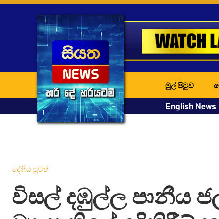
මුල් පිටුව
ද
English News
දේශීය පුවත්
විසල් දඹුල්ල පානීය ජ