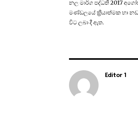
නල මාර්ග පද්ධති 2017 අගෝ
මණ්ඩලයේ ක්‍රියාත්මක හා න
විට ලබා දී ඇත.
Editor 1