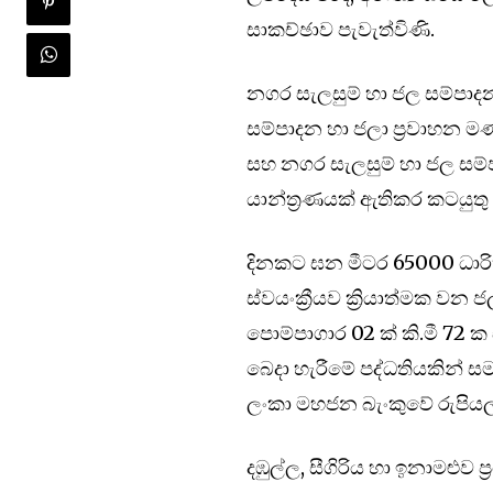
සාකච්ඡාව පැවැත්විණි.
නගර සැලසුම් හා ජල සම්පාදන 
සම්පාදන හා ජලා ප්‍රවාහන ම
සහ නගර සැලසුම් හා ජල සම්ප
යාන්ත්‍රණයක් ඇතිකර කටයුත
දිනකට ඝන මීටර 65000 ධාරිත
ස්වයංක්‍රීයව ක්‍රියාත්මක වන 
පොම්පාගාර 02 ක් කි.මී 72 
බෙදා හැරීමේ පද්ධතියකින් සමන්
ලංකා මහජන බැංකුවේ රුපියල
දඹුල්ල, සීගිරිය හා ඉනාමළුව