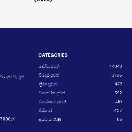
CATEGORIES
දේශීය පුවත්
44343
විදෙස් පුවත්
3796
 ඇති වැටුප්
ක්‍රීඩා පුවත්
1477
ව්‍යාපාරික පුවත්
592
විශේෂාංග පුවත්
410
වීඩීයෝ
407
අයවැය 2019
85
7000ක්