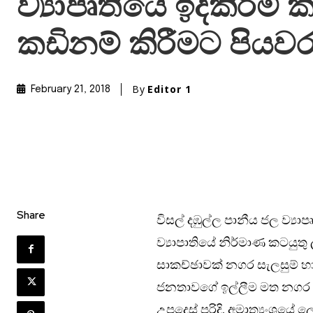
ව්‍යාපෘතියේ ඉදිකිරීම් 
කඩිනම් කිරීමට පියව
By
Editor 1
February 21, 2018
Share
විසල් දඹුල්ල පානීය ජල ව්‍යා
ව්‍යාපාතියේ නිර්මාණ කටයු
සාකච්ඡාවක් නගර සැලසුම් හා ජ
ජනතාවගේ ඉල්ලීම මත නගර සැ
උපදෙස් පරිදි, අමාත්‍යංශයේ 