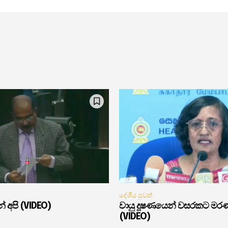
දේශීය පුවත්
් අපි (VIDEO)
වායු දූෂණයෙන් වසරකට මර
(VIDEO)