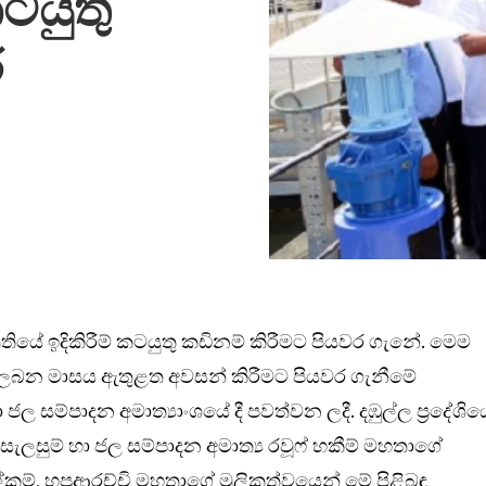
කටයුතු
ර
පෘතියේ ඉදිකිරීම් කටයුතු කඩිනම් කිරීමට පියවර ගැනේ. මෙම
තු ලබන මාසය ඇතුළත අවසන් කිරීමට පියවර ගැනීමේ
ල සම්පාදන අමාත්‍යාංශයේ දී පවත්වන ලදී. දඹුල්ල ප්‍රදේශිය
ලසුම් හා ජල සම්පාදන අමාත්‍ය රවූෆ් හකීම් මහතාගේ
ලේකම්, හපුආරච්චි මහතාගේ මූලිකත්වයෙන් මේ පිළිබඳ