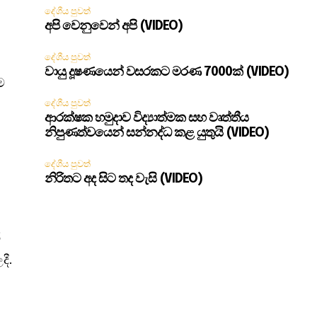
දේශීය පුවත්
අපි වෙනුවෙන් අපි (VIDEO)
දේශීය පුවත්
වායු දූෂණයෙන් වසරකට මරණ 7000ක් (VIDEO)
ම
දේශීය පුවත්
ආරක්ෂක හමුදාව විද්‍යාත්මක සහ වෘත්තීය
නිපුණත්වයෙන් සන්නද්ධ කළ යුතුයි (VIDEO)
දේශීය පුවත්
නිරිතට අද සිට තද වැසි (VIDEO)
ී
ී.