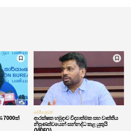
දේශීය පුවත්
ණ 7000ක්
ආරක්ෂක හමුදාව විද්‍යාත්මක සහ වෘත්තීය
නිපුණත්වයෙන් සන්නද්ධ කළ යුතුයි
(VIDEO)