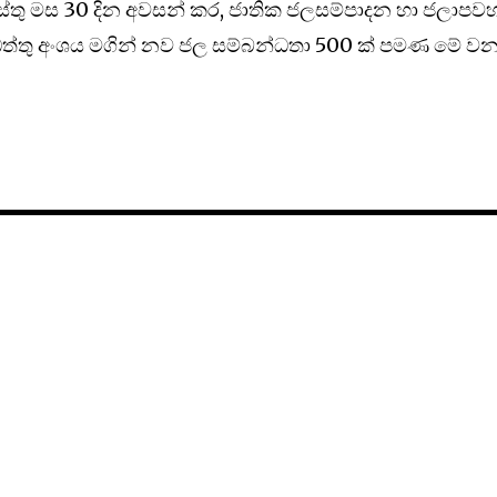
ස්තු මස 30 දින අවසන් කර, ජාතික ජලසම්පාදන හා ජලාප
ඩත්තු අංශය මගින් නව ජල සම්බන්ධතා 500 ක් පමණ මේ ව