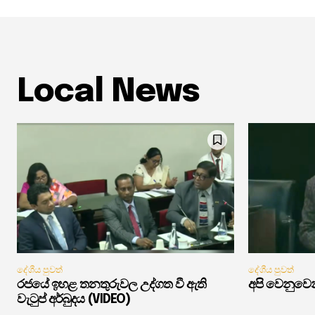
Local News
දේශීය පුවත්
දේශීය පුවත්
රජයේ ඉහළ තනතුරුවල උද්ගත වී ඇති
අපි වෙනුවෙන
වැටුප් අර්බුදය (VIDEO)