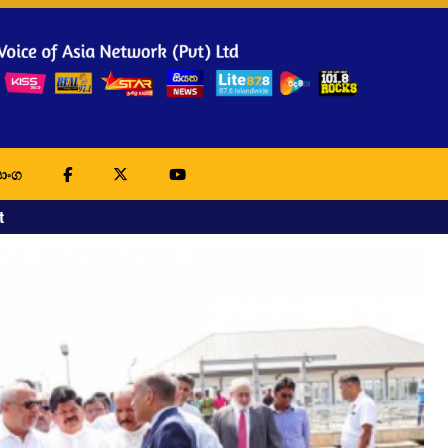
ාංග
t