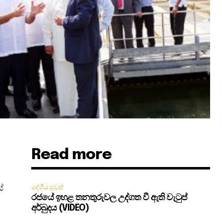
Read more
ේ
දේශීය පුවත්
රජයේ ඉහළ තනතුරුවල උද්ගත වී ඇති වැටුප්
අර්බුදය (VIDEO)