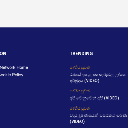
ION
TRENDING
a Network Home
දේශීය පුවත්
ookie Policy
රජයේ ඉහළ තනතුරුවල උද්ගත වී
අර්බුදය (VIDEO)
දේශීය පුවත්
අපි වෙනුවෙන් අපි (VIDEO)
දේශීය පුවත්
වායු දූෂණයෙන් වසරකට මරණ 
(VIDEO)