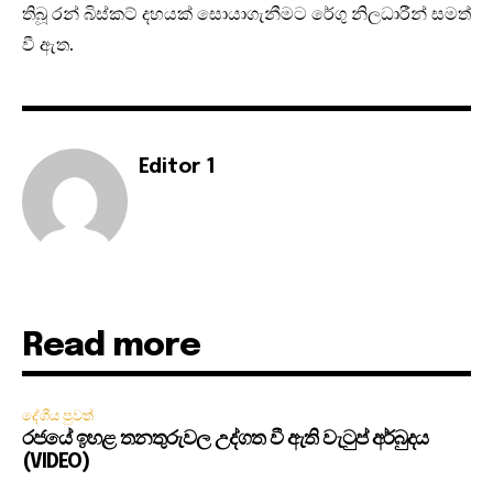
තිබූ රන් බිස්කට් දහයක් සොයාගැනීමට රේගු නිලධාරීන් සමත්
වී ඇත.
Editor 1
Read more
දේශීය පුවත්
රජයේ ඉහළ තනතුරුවල උද්ගත වී ඇති වැටුප් අර්බුදය
(VIDEO)