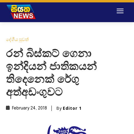
දේශීය පුවත්
රන් බිස්කට් ගෙනා
ඉන්දියන් ජාතිකයන්
තිදෙනෙක් රේගු
අත්අඩංගුවට
By
Editor 1
February 24, 2018