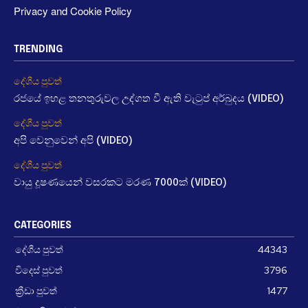
Privacy and Cookie Policy
TRENDING
දේශීය පුවත්
රජයේ ඉහළ තනතුරුවල උද්ගත වී ඇති වැටුප් අර්බුදය (VIDEO)
දේශීය පුවත්
අපි වෙනුවෙන් අපි (VIDEO)
දේශීය පුවත්
වායු දූෂණයෙන් වසරකට මරණ 7000ක් (VIDEO)
CATEGORIES
දේශීය පුවත්
44343
විදෙස් පුවත්
3796
ක්‍රීඩා පුවත්
1477