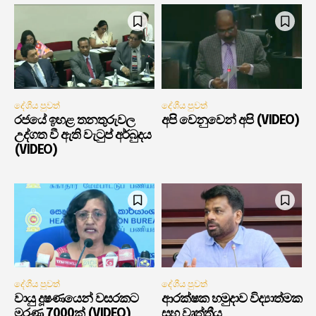
දේශීය පුවත්
දේශීය පුවත්
රජයේ ඉහළ තනතුරුවල
අපි වෙනුවෙන් අපි (VIDEO)
උද්ගත වී ඇති වැටුප් අර්බුදය
(VIDEO)
දේශීය පුවත්
දේශීය පුවත්
වායු දූෂණයෙන් වසරකට
ආරක්ෂක හමුදාව විද්‍යාත්මක
මරණ 7000ක් (VIDEO)
සහ වෘත්තීය