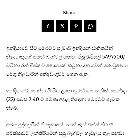
Share
ඉන්දියාවේ සිට මෙරටට පැමිණි ඉන්දියන් ජාතිකයින්
තිදෙ‍නකුගේ ගමන් බෑග්වල සඟවා තිබූ රුපියල් 5497500/-
වටිනා රන් බිස්කට් තොගයක් කටුනායක ගුවන් තොටුපොළ
රේගු නිලධාරීන් අත්අඩංගුවට ගෙන ඇත.
ඉන්දියාවේ චෙන්නායි සිට ලංකා ගුවන් යානයකින් පෙරේදා
(22) සවස 2.40 ට පමණ අදාළ තිදෙනා මෙරටට පැමිණ
තිබේ.
මෙම පුද්ගලයින් තිදෙනාගේ ගමන් බෑග් එක්ස් කිරණ
පරීක්ෂාවට ලක්කිරීමෙන් පසු බෑග්වල හැඬලය තුළ සඟවා