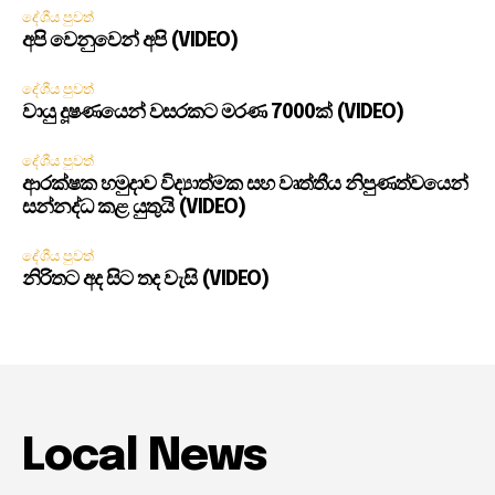
දේශීය පුවත්
අපි වෙනුවෙන් අපි (VIDEO)
දේශීය පුවත්
වායු දූෂණයෙන් වසරකට මරණ 7000ක් (VIDEO)
දේශීය පුවත්
ආරක්ෂක හමුදාව විද්‍යාත්මක සහ වෘත්තීය නිපුණත්වයෙන්
සන්නද්ධ කළ යුතුයි (VIDEO)
දේශීය පුවත්
නිරිතට අද සිට තද වැසි (VIDEO)
Local News