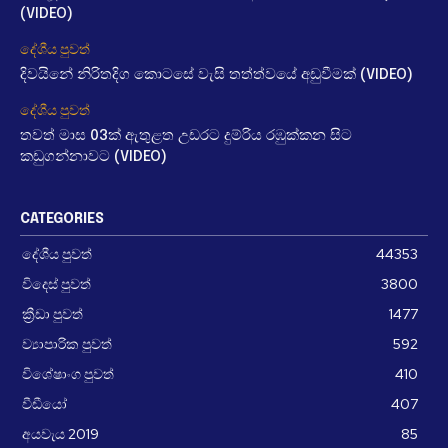
(VIDEO)
දේශීය පුවත්
දිවයිනේ නිරිතදිග කොටසේ වැසි තත්ත්වයේ අඩුවීමක් (VIDEO)
දේශීය පුවත්
තවත් මාස 03ක් ඇතුළත උඩරට දුම්රිය රඹුක්කන සිට
කඩුගන්නාවට (VIDEO)
CATEGORIES
දේශීය පුවත්
44353
විදෙස් පුවත්
3800
ක්‍රීඩා පුවත්
1477
ව්‍යාපාරික පුවත්
592
විශේෂාංග පුවත්
410
වීඩීයෝ
407
අයවැය 2019
85