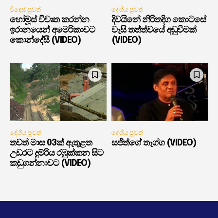
විදෙස් පුවත්
දේශීය පුවත්
හෝමූස් විවෘත කරන්න
දිවයිනේ නිරිතදිග කොටසේ
ඉරානයෙන් අමෙරිකාවට
වැසි තත්ත්වයේ අඩුවීමක්
කොන්දේසී (VIDEO)
(VIDEO)
දේශීය පුවත්
දේශීය පුවත්
තවත් මාස 03ක් ඇතුළත
සජිත්ගේ තෑග්ග (VIDEO)
උඩරට දුම්රිය රඹුක්කන සිට
කඩුගන්නාවට (VIDEO)