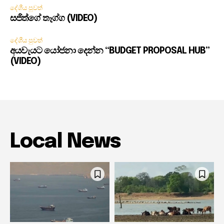
දේශීය පුවත්
සජිත්ගේ තෑග්ග (VIDEO)
දේශීය පුවත්
අයවැයට යෝජනා දෙන්න “BUDGET PROPOSAL HUB”
(VIDEO)
Local News