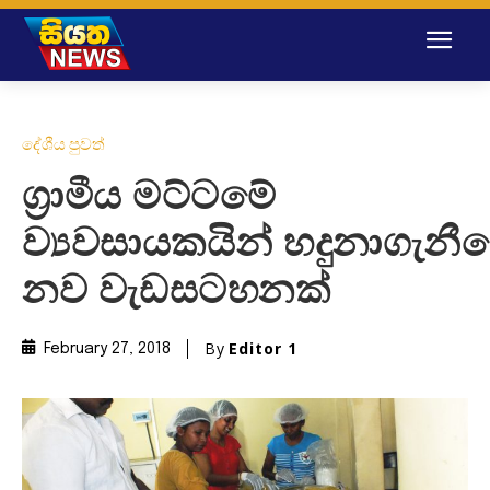
දේශීය පුවත්
ග්‍රාමීය මට්ටමේ
ව්‍යවසායකයින් හදුනාගැනී
නව වැඩසටහනක්
By
Editor 1
February 27, 2018