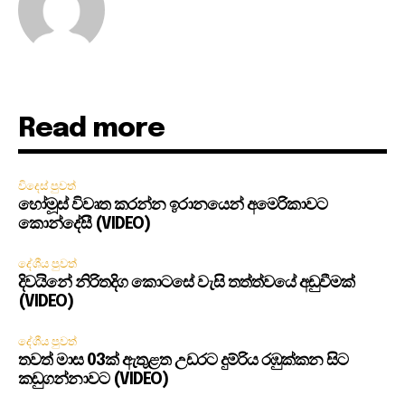
Read more
විදෙස් පුවත්
හෝමූස් විවෘත කරන්න ඉරානයෙන් අමෙරිකාවට
කොන්දේසී (VIDEO)
දේශීය පුවත්
දිවයිනේ නිරිතදිග කොටසේ වැසි තත්ත්වයේ අඩුවීමක්
(VIDEO)
දේශීය පුවත්
තවත් මාස 03ක් ඇතුළත උඩරට දුම්රිය රඹුක්කන සිට
කඩුගන්නාවට (VIDEO)