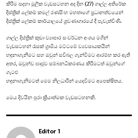
කිරීම සදහා මූලික වැඩසටහන අද දින (27) ගාල්ල අතිරේක
දිස්ත්‍රික් ලේකම් කමල් රණසිංහ මහතාගේ ප්‍රධානත්වයෙන්
දිස්ත්‍රික් ලේකම් කාර්යාලයේ ශ්‍රවණාගාරයේ දී පැවැත්විණි.
ගාල්ල දිස්ත්‍රික් කුඩා ව්‍යාපාර සංවර්ධන අංශය මගින්
වැඩසටහන් රැසක් ග්‍රාමීය මට්ටමේ ව්‍යවසායකයින්
හඳුනාගැනිමට සහ ඔවුන් සවිබල ගැන්වීමට ආරම්භ කර ඇති
අතර, ඔවුන්ව ඝෘජුව සම්බනධීකරණය කිරීමටත් ඔවුන්ගේ
ගැටළු
හඳුනාගැනිමටත් මෙම නිලධාරීන් යෙදවිමට අපෙක්ෂිතය.
මෙය දිවයින පුරා ක්‍රියාත්මක වැඩසටහනකි.
Editor 1