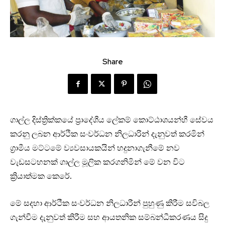
Share
ගාල්ල දිස්ත්‍රික්කයේ ප්‍රාදේශීය ලේකම් කොට්ඨාශයන්හී සේවය
කරනු ලබන ආර්ථික සංවර්ධන නිලධාරින් දැනුවත් කරමින්
ග්‍රාමීය මට්ටමේ ව්‍යවසායකයින් හදුනාගැනීමේ නව
වැඩසටහනක් ගාල්ල මූලික කරගනිමින් මේ වන විට
ක්‍රියාත්මක කෙරේ.
මේ සදහා ආර්ථීක සංවර්ධන නිලධාරීන් පුහුණු කිරීම සවිබල
ගැන්වීම දැනුවත් කිරීම සහ ආයතනික සම්බන්ධීකරණය සිදු