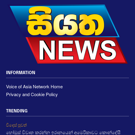
INFORMATION
Voice of Asia Network Home
Privacy and Cookie Policy
TRENDING
විදෙස් පුවත්
හෝමූස් විවෘත කරන්න ඉරානයෙන් අමෙරිකාවට කොන්දේසී