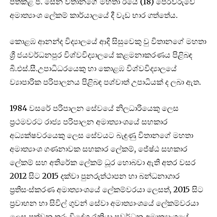
පත්කළ ජී. සේන විතානගේ මහතා ඊයේ (18) පෙරවරුවේ
අමාත්‍යාංශ ලේකම් කාර්යාලයේ දී වැඩ භාර ගත්තේය.
කොළඹ ආනන්ද විද්‍යාලයේ ආදි සිසුවෙකු වු විතානගේ මහතා
ශ්‍රී ජයවර්ධනපුර විශ්වවිද්‍යාලයේ කළමනාකරණය පිළිබඳ
බී.එස්.සී.උපාධිධරයෙකු හා කොළඹ විශ්වවිද්‍යාලයේ
ව්‍යාපාරික පරිපාලනය පිළිබඳ පශ්චාත් උපාධියක් ද ලබා ඇත.
1984 වසරේ පරිපාලන සේවයේ නිලධාරියෙකු ලෙස
ප්‍රථමවරට රාජ්‍ය පරිපාලන අමාත්‍යාංශයේ සහකාර
අධ්‍යක්ෂවරයෙකු ලෙස සේවයට බැඳුණු විතානගේ මහතා
අමාත්‍යාංශ ගණනාවක සහකාර ලේකම්, ජේෂ්ඨ සහකාර
ලේකම් සහ අතිරේක ලේකම් ධූර හොබවා ඇති අතර වසර
2012 සිට 2015 දක්වා පුනරුත්ථාපන හා බන්ධනාගාර
ප්‍රතිසංස්කරණ අමාත්‍යාංශයේ ලේකම්වරයා ලෙසත්, 2015 සිට
ප්‍රවාහන හා සිවිල් ගුවන් සේවා අමාත්‍යාංශයේ ලේකම්වරයා
ලෙස පත්වන තුරු විදේශ රැකියා ප්‍රවර්ධන අමාත්‍යාංශයේ