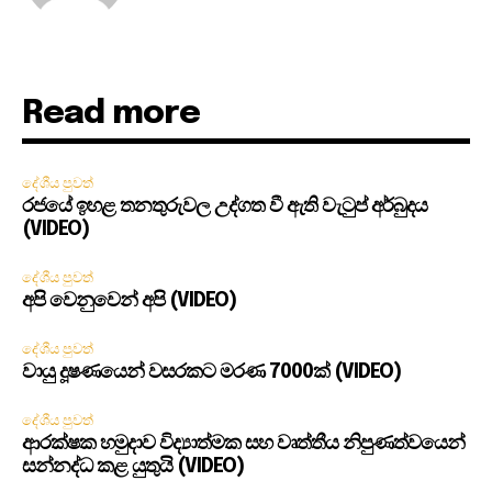
Read more
දේශීය පුවත්
රජයේ ඉහළ තනතුරුවල උද්ගත වී ඇති වැටුප් අර්බුදය
(VIDEO)
දේශීය පුවත්
අපි වෙනුවෙන් අපි (VIDEO)
දේශීය පුවත්
වායු දූෂණයෙන් වසරකට මරණ 7000ක් (VIDEO)
දේශීය පුවත්
ආරක්ෂක හමුදාව විද්‍යාත්මක සහ වෘත්තීය නිපුණත්වයෙන්
සන්නද්ධ කළ යුතුයි (VIDEO)