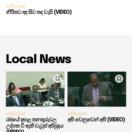
දේශීය පුවත්
නිරිතට අද සිට තද වැසි (VIDEO)
Local News
දේශීය පුවත්
දේශීය පුවත්
රජයේ ඉහළ තනතුරුවල
අපි වෙනුවෙන් අපි (VIDEO)
උද්ගත වී ඇති වැටුප් අර්බුදය