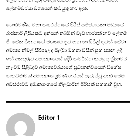
ලේකම්වරයා වශයෙන් කටයුතු කර ඇත.
ගෞරවණීය මහා සංඝරත්නයේ පිරිත් සජ්ඣායනා මධ්‍යයේ
රාජකාරි ලිපියකට අත්සන් තබමින් වැඩ භාරගත් නව ලේකම්
ජී. සේන විතානගේ මහතාට ප්‍රවාහන හා සිවිල් ගුවන් සේවා
අමාත්‍ය නිමල් සිරිපාල ද සිල්වා මහතා විසින් සුභ පතන ලදී.
ඉන් අනතුරුව අමාත්‍යාංශයේ ඉදිරි සංවර්ධන කටයුතු ක්‍රියාවට
නැංවීම පිළිබඳව අමාත්‍යවරයාගේ ප්‍රධානත්වයෙන් විශේෂ
සාකච්ඡාවක් අමාත්‍යාංශ ශ්‍රවණාගාරයේ පැවැත්වු අතර මෙම
අවස්ථාවට අමාත්‍යාංශයේ නිලධාරීන් පිරිසක් සහභාගි වුහ.
Editor 1