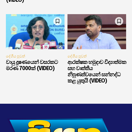
(VIDEO)
දේශීය පුවත්
දේශීය පුවත්
වායු දූෂණයෙන් වසරකට
ආරක්ෂක හමුදාව විද්‍යාත්මක
මරණ 7000ක් (VIDEO)
සහ වෘත්තීය
නිපුණත්වයෙන් සන්නද්ධ
කළ යුතුයි (VIDEO)