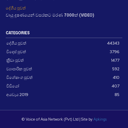
දේශීය පුවත්
වායු දූෂණයෙන් වසරකට මරණ 7000ක් (VIDEO)
CATEGORIES
දේශීය පුවත්
44343
විදෙස් පුවත්
3796
ක්‍රීඩා පුවත්
1477
ව්‍යාපාරික පුවත්
592
විශේෂාංග පුවත්
410
වීඩීයෝ
407
අයවැය 2019
85
© Voice of Asia Network (Pvt) Ltd | Site by
Apkings