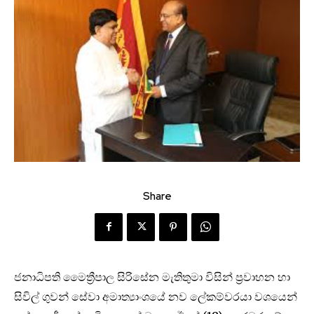
Share
ජනාධිපති මෛත්‍රීපාල සිරිසේන මැතිතුමා විසින් ප්‍රවාහන හා
සිවිල් ගුවන් සේවා අමාත්‍යාංශයේ නව ලේකම්වරයා වශයෙන්