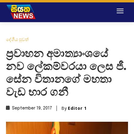
දේශීය පුවත්
ප්‍රවාහන අමාත්‍යාංශයේ
නව ලේකම්වරයා ලෙස ජී.
සේන විතානගේ මහතා
වැඩ භාර ගනී
By
Editor 1
September 19, 2017