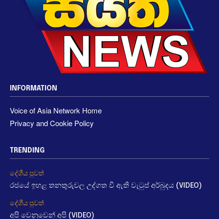
INFORMATION
Voice of Asia Network Home
Privacy and Cookie Policy
TRENDING
දේශීය පුවත්
රජයේ ඉහළ තනතුරුවල උද්ගත වී ඇති වැටුප් අර්බුදය (VIDEO)
දේශීය පුවත්
අපි වෙනුවෙන් අපි (VIDEO)