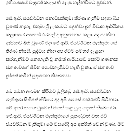
ඉතිහාසයේ වැදගත් කාලයක් ලෙස හැදින්වීමට පුළුවන්.
ජේ.ආර්. ජයවර්ධන ජනාධිපතිතුමා තීරණ ගැනීම සඳහා බිය
වුණේ නැහැ. එතුමා ශ්‍රී ලංකාවට හඳුන්වා දුන් විවෘත ආර්ථිකය
කලාපයේ අනෙක් රටවල් ද අනුගමනය කළා. අද පවතින
ආසියාව බිහි වුණේ එදා ජේ.ආර්. ජයවර්ධන මැතිතුමා ගත්
තීරණ නිසයි. යුද්ධය නිසා අප රටට සමහර දෑ ළඟා
කරගැනීමට නොහැකි වූ නමුත් ආසියාවේ කෝටි ගණනක
ජනතාවගේ ජීවිත ගොඩනැගීමට හැකි වුණා. ඒ ජනතාව
දුප්පත් කමින් මුදාගෙන තිබෙනවා.
මේ ගමන ආරම්භ කිරීමට මූලිකවූ ජේ.ආර්. ජයවර්ධන
මැතිතුමා සිහිපත් කිරීමට අද අපි මෙසේ එක්රැස්වී සිටිනවා.
මේ අතර කනගාටුවෙන් මතක් කළ යුතු දෙයක් තිබෙනවා.
ජේ.ආර්. ජයවර්ධන මැතිතුමාගේ පුතණුවන් වන රවී
ජයවර්ධන මැතිතුමා මේ වසරේදී අප අතරින් වෙන් වුණා. මීට