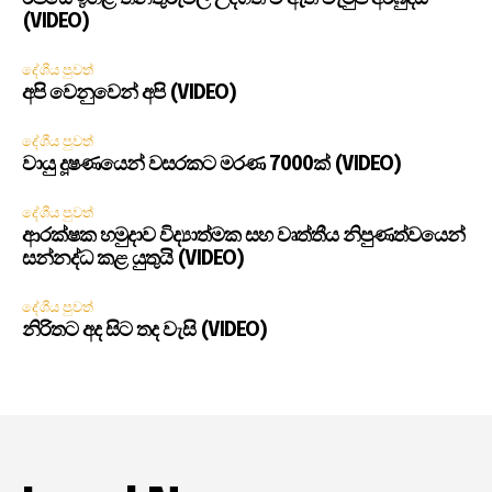
(VIDEO)
දේශීය පුවත්
අපි වෙනුවෙන් අපි (VIDEO)
දේශීය පුවත්
වායු දූෂණයෙන් වසරකට මරණ 7000ක් (VIDEO)
දේශීය පුවත්
ආරක්ෂක හමුදාව විද්‍යාත්මක සහ වෘත්තීය නිපුණත්වයෙන්
සන්නද්ධ කළ යුතුයි (VIDEO)
දේශීය පුවත්
නිරිතට අද සිට තද වැසි (VIDEO)