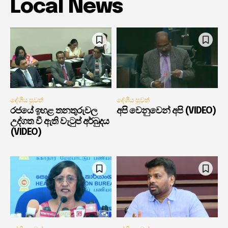
Local News
දේශීය පුවත්
දේශීය පුවත්
රජයේ ඉහළ තනතුරුවල
අපි වෙනුවෙන් අපි (VIDEO)
උද්ගත වී ඇති වැටුප් අර්බුදය
(VIDEO)