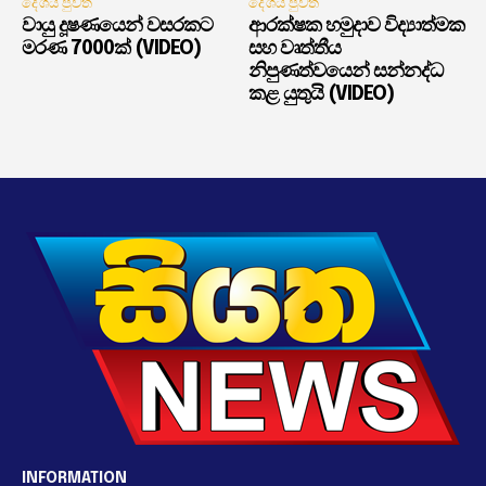
දේශීය පුවත්
දේශීය පුවත්
වායු දූෂණයෙන් වසරකට
ආරක්ෂක හමුදාව විද්‍යාත්මක
මරණ 7000ක් (VIDEO)
සහ වෘත්තීය
නිපුණත්වයෙන් සන්නද්ධ
කළ යුතුයි (VIDEO)
INFORMATION