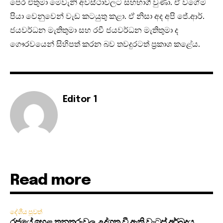
පෙර එතුමා මෙවැනි අවස්ථාවලට සහභාගී වුණා. ඒ වගේම
පියා වෙනුවෙන් වැඩ කටයුතු කළා. ඒ නිසා අද අපි ජේ.ආර්.
ජයවර්ධන මැතිතුමා සහ රවී ජයවර්ධන මැතිතුමා ද
ගෞරවයෙන් සිහිපත් කරන බව තවදුරටත් ප්‍රකාශ කළේය.
Editor 1
Read more
දේශීය පුවත්
රජයේ ඉහළ තනතුරුවල උද්ගත වී ඇති වැටුප් අර්බුදය