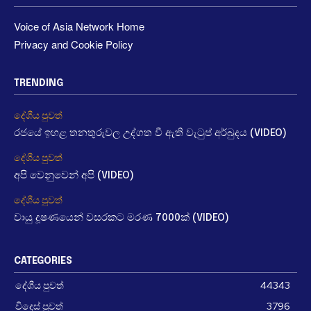
Voice of Asia Network Home
Privacy and Cookie Policy
TRENDING
දේශීය පුවත්
රජයේ ඉහළ තනතුරුවල උද්ගත වී ඇති වැටුප් අර්බුදය (VIDEO)
දේශීය පුවත්
අපි වෙනුවෙන් අපි (VIDEO)
දේශීය පුවත්
වායු දූෂණයෙන් වසරකට මරණ 7000ක් (VIDEO)
CATEGORIES
දේශීය පුවත්
44343
විදෙස් පුවත්
3796