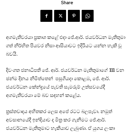
Share
අගමැතිවරයා ප්‍රකාශ කළේ එදා ජේ.ආර්. ජයවර්ධන මැතිතුමා
ගත් නිර්භිත පියවර නිසා ආසියාවට ඉදිරියට යන්න හැකි වූ
බවයි.
දිවංගත ජනාධිපති ජේ. ආර්. ජයවර්ධන මැතිතුමාගේ 111 වන
ඡන්ම දිනය නිමිත්තෙන් පසුගියදා කොළඹ, ජේ. ආර්.
ජයවර්ධන කේන්ද්‍රයේ පැවති සැමරුම් උත්සවයේදී
අගමැතිවරයා මේ බව සඳහන් කළේය.
ත්‍රස්තවාදය අහිතකර ලෙස අපේ රටට බලපෑවා. නමුත්
අවසානයේදී ඉන්දියාව ද මිත්‍ර කර ගැනීමට ජේ.ආර්.
ජයවර්ධන මැතිතුමාට හැකියාව ලැබුණා. ඒ යුගය ලංකා