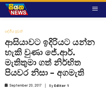
දේශීය පුවත්
ආසියාවට ඉදිරියට යන්න
හැකි වුණා ජේ.ආර්.
මැතිතුමා ගත් නිර්භිත
පියවර නිසා – අගමැති
By
Editor 1
September 20, 2017