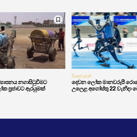
විදෙස් පුවත්
‍යාපනය නගාසිටුවීමට
දෙවන ලෝක මානවරූපී රොබෝ 
ක ප්‍රජාවට ඇරයුමක්
උලෙළ අගෝස්තු 22 වැනිදා බෙය