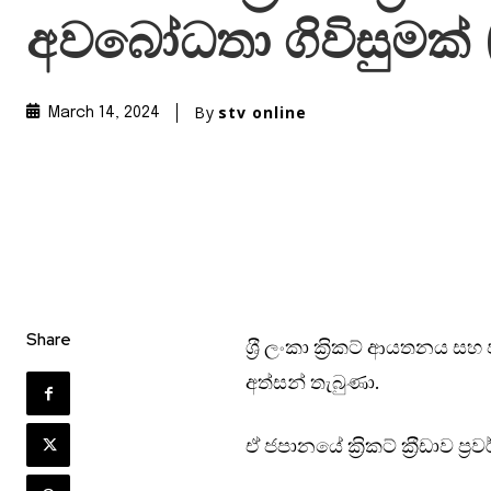
අවබෝධතා ගිවිසුමක්
By
stv online
March 14, 2024
Share
ශ‍්‍රී ලංකා ක‍්‍රිකට් ආයතනය
අත්සන් තැබුණා.
ඒ ජපානයේ ක‍්‍රිකට් ක‍්‍රීඩාව ප‍