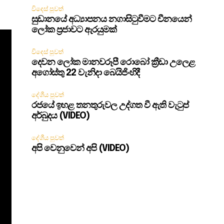
විදෙස් පුවත්
සුඩානයේ අධ්‍යාපනය නගාසිටුවීමට චීනයෙන්
ලෝක ප්‍රජාවට ඇරයුමක්
විදෙස් පුවත්
දෙවන ලෝක මානවරූපී රොබෝ ක්‍රීඩා උලෙළ
අගෝස්තු 22 වැනිදා බෙයිජිංහිදී
දේශීය පුවත්
රජයේ ඉහළ තනතුරුවල උද්ගත වී ඇති වැටුප්
අර්බුදය (VIDEO)
දේශීය පුවත්
අපි වෙනුවෙන් අපි (VIDEO)