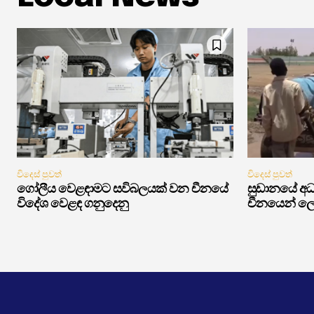
විදෙස් පුවත්
විදෙස් පුවත්
ගෝලීය වෙළඳාමට සවිබලයක් වන චීනයේ
සුඩානයේ අධ්
විදේශ වෙළඳ ගනුදෙනු
චීනයෙන් ලෝ