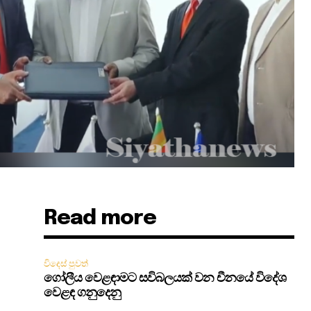
Read more
විදෙස් පුවත්
ගෝලීය වෙළඳාමට සවිබලයක් වන චීනයේ විදේශ
වෙළඳ ගනුදෙනු