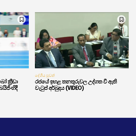
දේශීය පුවත්
ක්‍රීඩා
රජයේ ඉහළ තනතුරුවල උද්ගත වී ඇති
ිජිංහිදී
වැටුප් අර්බුදය (VIDEO)