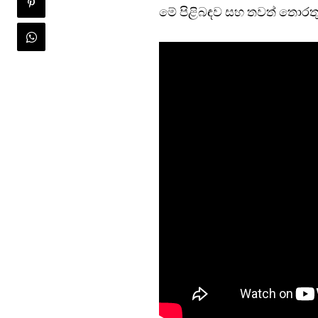
මේ පිළිබඳව සහ තවත් තොරතුර