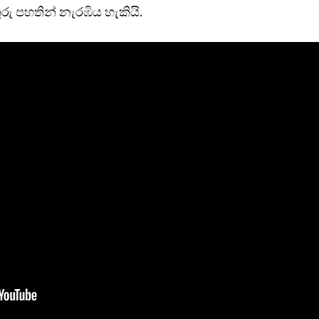
ු පහතින් නැරඹිය හැකියි.