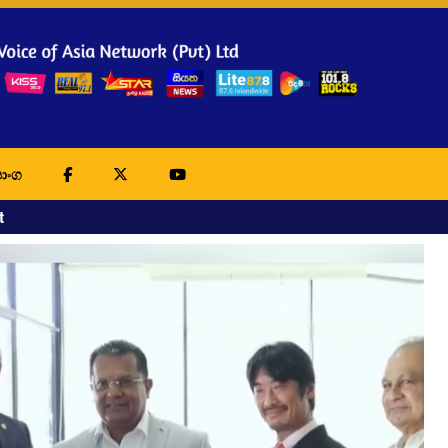
ාංග
t