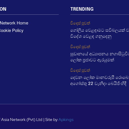
ION
TRENDING
a Network Home
විදෙස් පුවත්
ookie Policy
ගෝලීය වෙළඳාමට සවිබලයක් 
විදේශ වෙළඳ ගනුදෙනු
විදෙස් පුවත්
සුඩානයේ අධ්‍යාපනය නගාසිටුව
ලෝක ප්‍රජාවට ඇරයුමක්
විදෙස් පුවත්
දෙවන ලෝක මානවරූපී රොබෝ ක
අගෝස්තු 22 වැනිදා බෙයිජිංහිදී
 Asia Network (Pvt) Ltd | Site by
Apkings