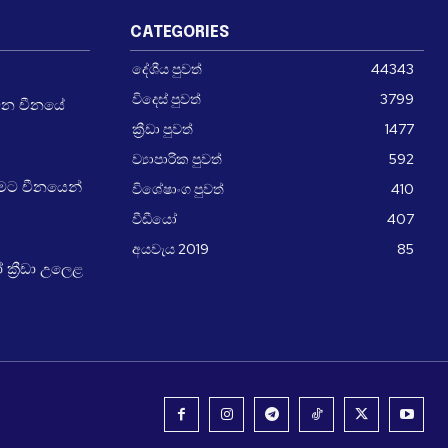
CATEGORIES
දේශීය පුවත්
44343
විදෙස් පුවත්
3799
වන චීනයේ
ක්‍රීඩා පුවත්
1477
ව්‍යාපාරික පුවත්
592
ීමට චීනයෙන්
විශේෂාංග පුවත්
410
වීඩීයෝ
407
අයවැය 2019
85
්‍රීඩා උලෙළ