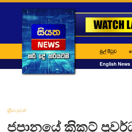
මුල් පිටුව
ද
English News
ක්‍රීඩා පුවත්
ජපානයේ ක‍්‍රිකට් ප්‍ර