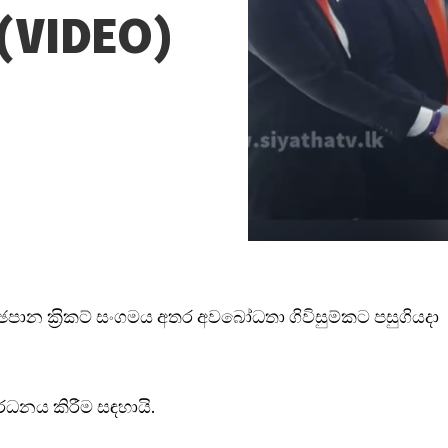
 (VIDEO)
 සහ ඡපාන ක‍්‍රිකට් සංගමය අතර අවබෝධතා ගිවිසුම්කට පසුගියදා
්‍රවර්ධනය කිරීම සඳහායි.