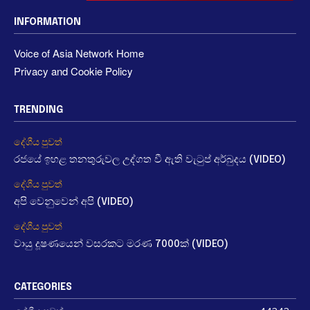
INFORMATION
Voice of Asia Network Home
Privacy and Cookie Policy
TRENDING
දේශීය පුවත්
රජයේ ඉහළ තනතුරුවල උද්ගත වී ඇති වැටුප් අර්බුදය (VIDEO)
දේශීය පුවත්
අපි වෙනුවෙන් අපි (VIDEO)
දේශීය පුවත්
වායු දූෂණයෙන් වසරකට මරණ 7000ක් (VIDEO)
CATEGORIES