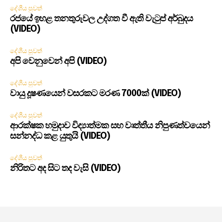
දේශීය පුවත්
රජයේ ඉහළ තනතුරුවල උද්ගත වී ඇති වැටුප් අර්බුදය
(VIDEO)
දේශීය පුවත්
අපි වෙනුවෙන් අපි (VIDEO)
දේශීය පුවත්
වායු දූෂණයෙන් වසරකට මරණ 7000ක් (VIDEO)
දේශීය පුවත්
ආරක්ෂක හමුදාව විද්‍යාත්මක සහ වෘත්තීය නිපුණත්වයෙන්
සන්නද්ධ කළ යුතුයි (VIDEO)
දේශීය පුවත්
නිරිතට අද සිට තද වැසි (VIDEO)