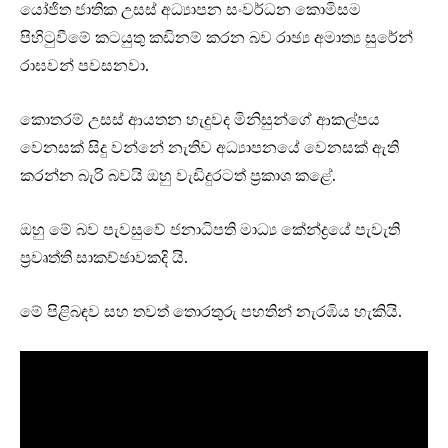
යෝජිත ජාතික උසස් අධ්‍යාපන සංවර්ධන කොමිසම
පිහිටුවීමේ කටයුතු කඩිනම් කරන බව රාඡ්‍ය අමාත්‍ය සුරේන්
රාඝවන් පවසනවා.
කොතරම් උසස් ආයතන හැදුවද මිනිසුන්ගේ ආකල්පය
වෙනසක් සිදු වන්නේ නැතිව අධ්‍යාපනයේ වෙනසක් ඇති
කරන්න බැරි බවයි ඔහු වැඩිදුරටත් ප්‍රකාශ කළේ.
ඔහු මේ බව පැවසුවේ ජනාධිපති මාධ්‍ය කේන්ද්‍රයේ පැවැති
ප්‍රවෘත්ති සාකච්ඡාවකදි යි.
මේ පිළිබඳව සහ තවත් තොරතුරු පහතින් නැරඹිය හැකියි.