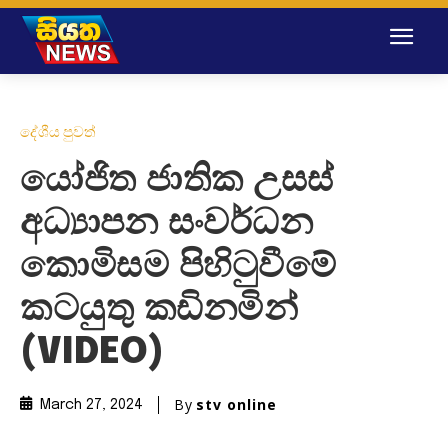
දේශීය පුවත්
යෝජිත ජාතික උසස්
අධ්‍යාපන සංවර්ධන
කොමිසම පිහිටුවීමේ
කටයුතු කඩිනමින්
(VIDEO)
By
stv online
March 27, 2024