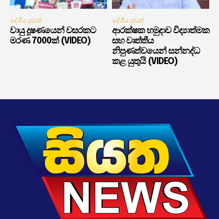
දේශීය පුවත්
දේශීය පුවත්
වායු දූෂණයෙන් වසරකට
ආරක්ෂක හමුදාව විද්‍යාත්මක
මරණ 7000ක් (VIDEO)
සහ වෘත්තීය
නිපුණත්වයෙන් සන්නද්ධ
කළ යුතුයි (VIDEO)