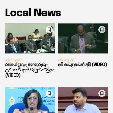
Local News
දේශීය පුවත්
දේශීය පුවත්
රජයේ ඉහළ තනතුරුවල
අපි වෙනුවෙන් අපි (VIDEO)
උද්ගත වී ඇති වැටුප් අර්බුදය
(VIDEO)