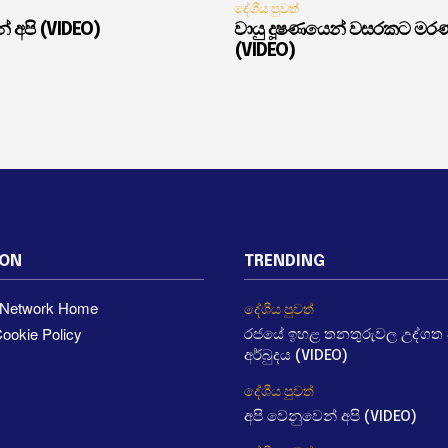
දේශීය පුවත්
් අපි (VIDEO)
වායු දූෂණයෙන් වසරකට මර
(VIDEO)
ION
TRENDING
a Network Home
දේශීය පුවත්
ookie Policy
රජයේ ඉහළ තනතුරුවල උද්ගත වී
අර්බුදය (VIDEO)
දේශීය පුවත්
අපි වෙනුවෙන් අපි (VIDEO)