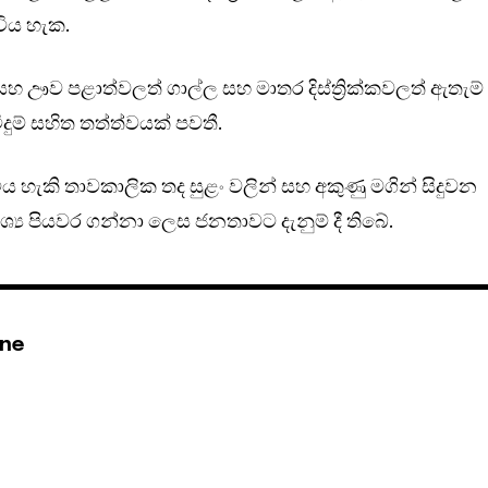
ිය හැක.
සහ ඌව පළාත්වලත් ගාල්ල සහ මාතර දිස්ත්‍රික්කවලත් ඇතැම්
ුම් සහිත තත්ත්වයක් පවතී.
විය හැකි තාවකාලික තද සුළං වලින් සහ අකුණු මගින් සිදුවන
‍ය පියවර ගන්නා ලෙස ජනතාවට දැනුම් දී තිබේ.
ine