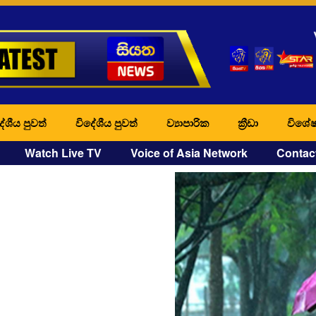
ේශීය පුවත්
විදේශීය පුවත්
ව්‍යාපාරික
ක්‍රීඩා
විශේෂ
Watch Live TV
Voice of Asia Network
Contac