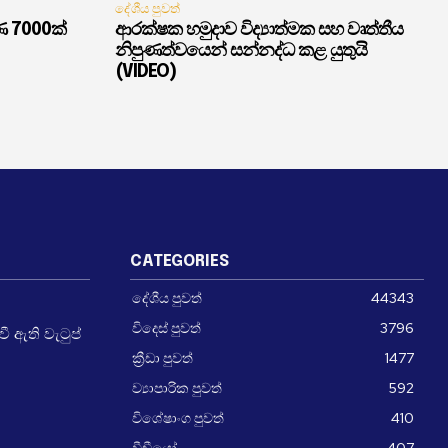
දේශීය පුවත්
ණ 7000ක්
ආරක්ෂක හමුදාව විද්‍යාත්මක සහ වෘත්තීය
නිපුණත්වයෙන් සන්නද්ධ කළ යුතුයි
(VIDEO)
CATEGORIES
දේශීය පුවත්
44343
විදෙස් පුවත්
3796
 ඇති වැටුප්
ක්‍රීඩා පුවත්
1477
ව්‍යාපාරික පුවත්
592
විශේෂාංග පුවත්
410
වීඩීයෝ
407