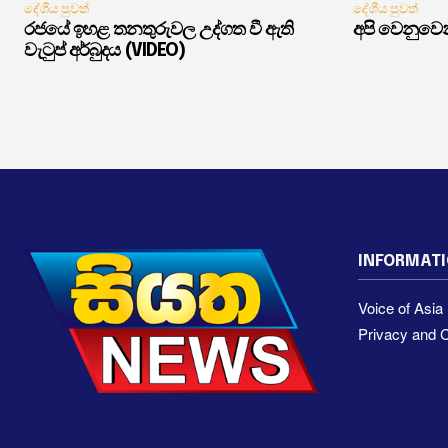
දේශීය පුවත්
දේශීය පුවත්
රජයේ ඉහළ තනතුරුවල උද්ගත වී ඇති
අපි වෙනුවෙන
වැටුප් අර්බුදය (VIDEO)
INFORMAT
Voice of Asi
Privacy and C