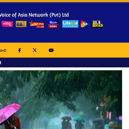
ාංග
t