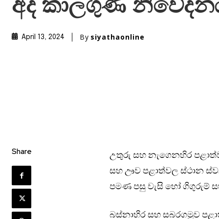
අද කාලගුණ නිවේදන
By
siyathaonline
April 13, 2024
Share
උතුරු සහ නැගෙනහිර පළාත්වල
සහ ඌව පළාත්වල ස්ථාන ස්වල්
පමණ පසු වැසි හෝ ගිගුරුම් ස
බස්නාහිර සහ සබරගමුව පළාත්ව