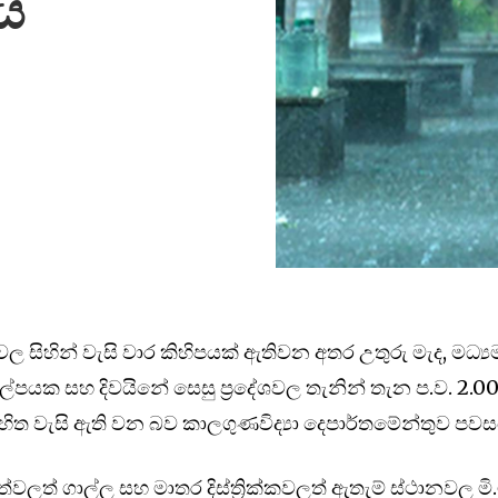
ය
 සිහින් වැසි වාර කිහිපයක් ඇතිවන අතර උතුරු මැද, මධ්‍ය
පයක සහ දිවයිනේ සෙසු ප්‍රදේශවල තැනින් තැන ප.ව. 2.00
හිත වැසි ඇති වන බව කාලගුණවිද්‍යා දෙපාර්තමේන්තුව පවසය
ලත් ගාල්ල සහ මාතර දිස්ත්‍රික්කවලත් ඇතැම් ස්ථානවල මි.ම