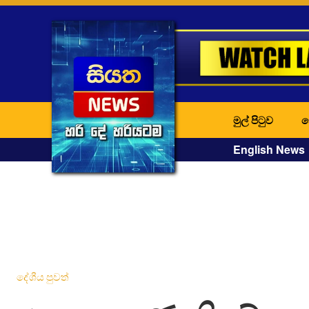
මුල් පිටුව
ද
English News
දේශීය පුවත්