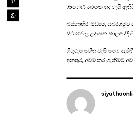
75පමණ තරමක තද වැසි ඇතිව
බස්නාහිර, මධ්‍යම, සබරගමුව 
ස්ථානවල උදෑසන කාලයේදී මීද
ගිගුරුම් සහිත වැසි සමග ඇති
අනතුරු අවම කර ගැනීමට අවශ්
siyathaonl