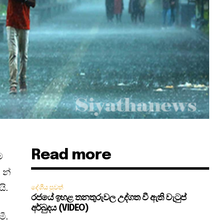
Read more
ම
 න්
ි.
දේශීය පුවත්
රජයේ ඉහළ තනතුරුවල උද්ගත වී ඇති වැටුප්
අර්බුදය (VIDEO)
ී.