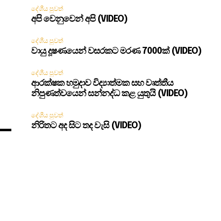
දේශීය පුවත්
අපි වෙනුවෙන් අපි (VIDEO)
දේශීය පුවත්
වායු දූෂණයෙන් වසරකට මරණ 7000ක් (VIDEO)
දේශීය පුවත්
ආරක්ෂක හමුදාව විද්‍යාත්මක සහ වෘත්තීය
නිපුණත්වයෙන් සන්නද්ධ කළ යුතුයි (VIDEO)
දේශීය පුවත්
නිරිතට අද සිට තද වැසි (VIDEO)