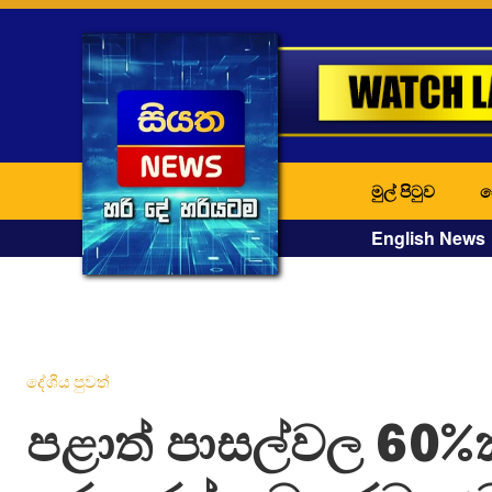
මුල් පිටුව
ද
English News
දේශීය පුවත්
පළාත් පාසල්වල 60%