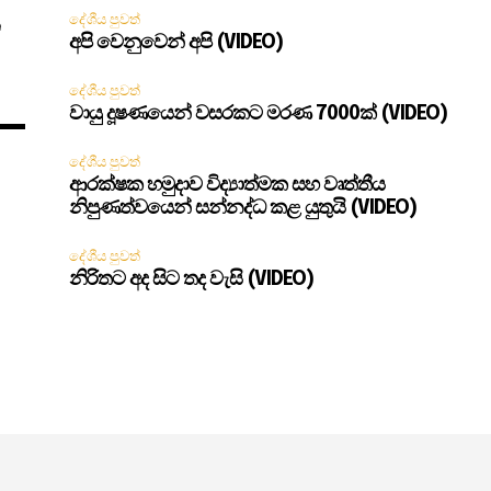
දේශීය පුවත්
න
අපි වෙනුවෙන් අපි (VIDEO)
දේශීය පුවත්
වායු දූෂණයෙන් වසරකට මරණ 7000ක් (VIDEO)
දේශීය පුවත්
ආරක්ෂක හමුදාව විද්‍යාත්මක සහ වෘත්තීය
නිපුණත්වයෙන් සන්නද්ධ කළ යුතුයි (VIDEO)
දේශීය පුවත්
නිරිතට අද සිට තද වැසි (VIDEO)