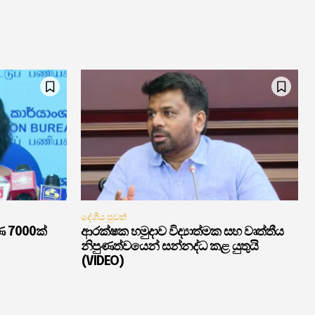
දේශීය පුවත්
ණ 7000ක්
ආරක්ෂක හමුදාව විද්‍යාත්මක සහ වෘත්තීය
නිපුණත්වයෙන් සන්නද්ධ කළ යුතුයි
(VIDEO)