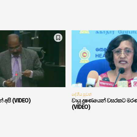
දේශීය පුවත්
් අපි (VIDEO)
වායු දූෂණයෙන් වසරකට මර
(VIDEO)