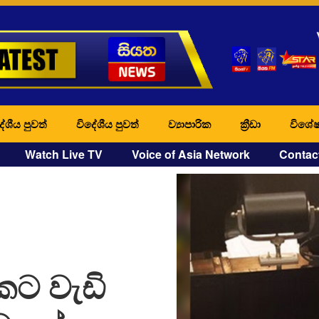
ේශීය පුවත්
විදේශීය පුවත්
ව්‍යාපාරික
ක්‍රීඩා
විශේෂ
Watch Live TV
Voice of Asia Network
Contac
කට වැඩි