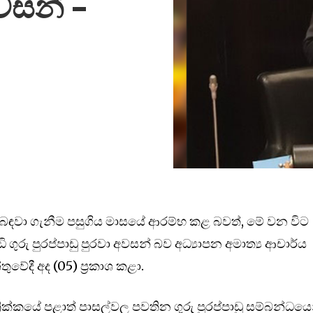
අවසන් –
් බඳවා ගැනීම පසුගිය මාසයේ ආරම්භ කළ බවත්, මේ වන විට
ුරු පුරප්පාඩු පුරවා අවසන් බව අධ්‍යාපන අමාත්‍ය ආචාර්ය
්තුවේදී අද (05) ප්‍රකාශ කළා.
්‍රික්කයේ පළාත් පාසල්වල පවතින ගුරු පුරප්පාඩු සම්බන්ධයෙ