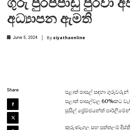
ගුරු පුරප්පාඩු පුරවා 
අධ්‍යාපන ඇමති
By
siyathaonline
June 5, 2024
Share
පළාත් පාසල් සඳහා ගුරුවරුන
පළාත් පාසල්වල 60%කට වැඩි ග
සුසිල් ප්‍රේම්ජයන්ත් පාර්ලිමේන
කුරුණෑගල සහ පුත්තලම් දිස්ත