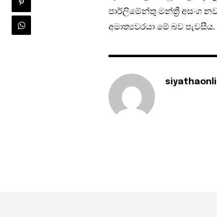
පාර්ලිමේන්තු මන්ත්‍රී අසංග 
අමාත්‍යවරයා මේ බව පැවසීය.
siyathaonl