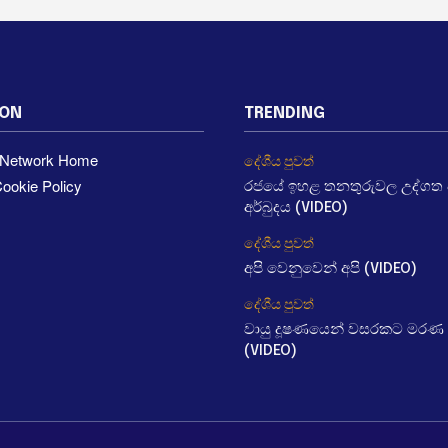
ION
TRENDING
a Network Home
දේශීය පුවත්
ookie Policy
රජයේ ඉහළ තනතුරුවල උද්ගත වී
අර්බුදය (VIDEO)
දේශීය පුවත්
අපි වෙනුවෙන් අපි (VIDEO)
දේශීය පුවත්
වායු දූෂණයෙන් වසරකට මරණ 
(VIDEO)