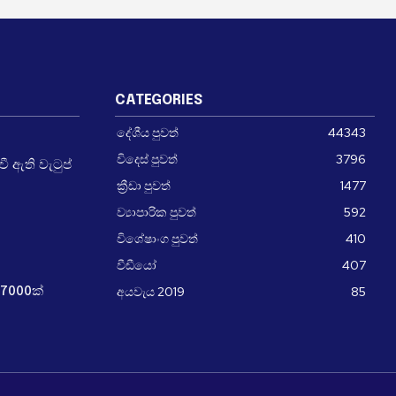
CATEGORIES
දේශීය පුවත්
44343
විදෙස් පුවත්
3796
 ඇති වැටුප්
ක්‍රීඩා පුවත්
1477
ව්‍යාපාරික පුවත්
592
විශේෂාංග පුවත්
410
වීඩීයෝ
407
අයවැය 2019
85
7000ක්