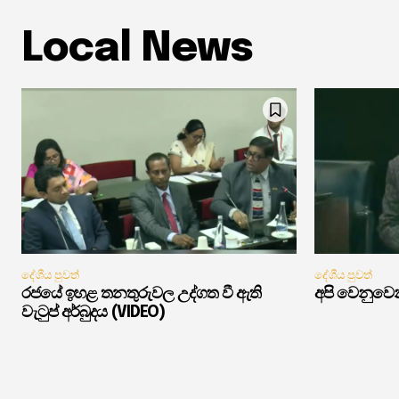
Local News
දේශීය පුවත්
දේශීය පුවත්
රජයේ ඉහළ තනතුරුවල උද්ගත වී ඇති
අපි වෙනුවෙන
වැටුප් අර්බුදය (VIDEO)