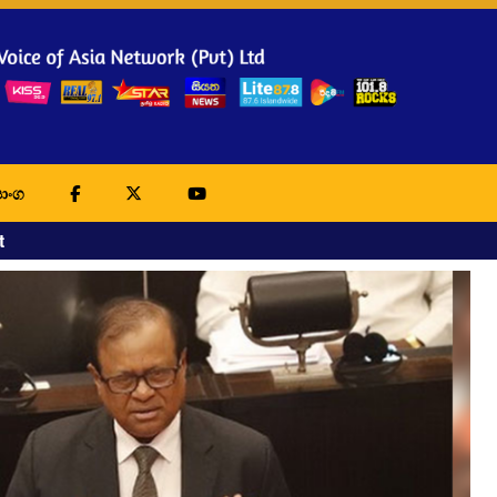
ාංග
t