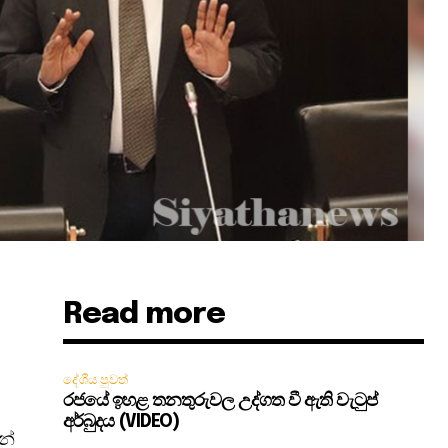
Read more
දේශීය පුවත්
රජයේ ඉහළ තනතුරුවල උද්ගත වී ඇති වැටුප්
අර්බුදය (VIDEO)
න්