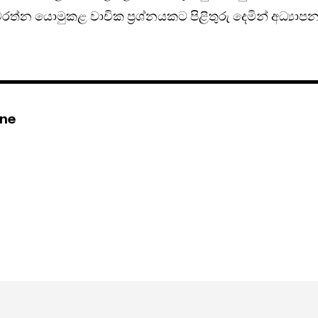
නවරත්න යොමුකළ වාචික ප්‍රශ්නයකට පිළිතුරු දෙමින් අධ්‍යාප
ine