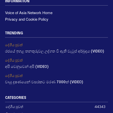
INFORMATION
Voice of Asia Network Home
Privacy and Cookie Policy
TRENDING
දේශීය පුවත්
රජයේ ඉහළ තනතුරුවල උද්ගත වී ඇති වැටුප් අර්බුදය (VIDEO)
දේශීය පුවත්
අපි වෙනුවෙන් අපි (VIDEO)
දේශීය පුවත්
වායු දූෂණයෙන් වසරකට මරණ 7000ක් (VIDEO)
CATEGORIES
දේශීය පුවත්
44343