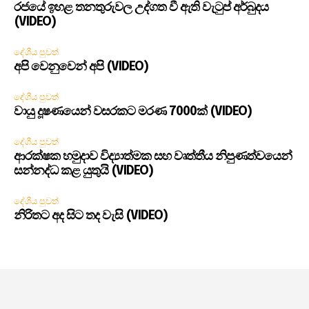
රජයේ ඉහළ තනතුරුවල උද්ගත වී ඇති වැටුප් අර්බුදය
(VIDEO)
දේශීය පුවත්
අපි වෙනුවෙන් අපි (VIDEO)
දේශීය පුවත්
වායු දූෂණයෙන් වසරකට මරණ 7000ක් (VIDEO)
දේශීය පුවත්
ආරක්ෂක හමුදාව විද්‍යාත්මක සහ වෘත්තීය නිපුණත්වයෙන්
සන්නද්ධ කළ යුතුයි (VIDEO)
දේශීය පුවත්
නිරිතට අද සිට තද වැසි (VIDEO)