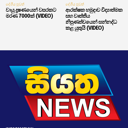
දේශීය පුවත්
දේශීය පුවත්
වායු දූෂණයෙන් වසරකට
ආරක්ෂක හමුදාව විද්‍යාත්මක
මරණ 7000ක් (VIDEO)
සහ වෘත්තීය
නිපුණත්වයෙන් සන්නද්ධ
කළ යුතුයි (VIDEO)