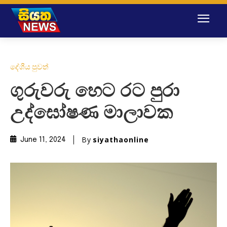
දේශීය පුවත්
ගුරුවරු හෙට රට පුරා
උද්ඝෝෂණ මාලාවක
By
siyathaonline
June 11, 2024