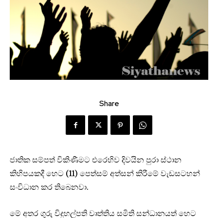
Share
ජාතික සම්පත් විකිණීමට එරෙහිව දිවයින පුරා ස්ථාන
කිහිපයකදී හෙට (11) පෙත්සම් අත්සන් කිරීමේ වැඩසටහන්
සංවිධාන කර තිබෙනවා.
මේ අතර ගුරු විදුහල්පති වෘත්තිය සමිති සන්ධානයත් හෙට