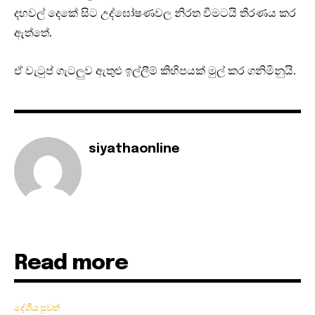
දහවල් දෙකේ සිට උද්ඝෝෂණවල නිරත වීමටයි තීරණය කර
ඇත්තේ.
ඒ වැටුප් ගැටලුව ඇතුළු ඉල්ලීම් කිහිපයක් මුල් කර ගනිමිනුයි.
siyathaonline
Read more
දේශීය පුවත්