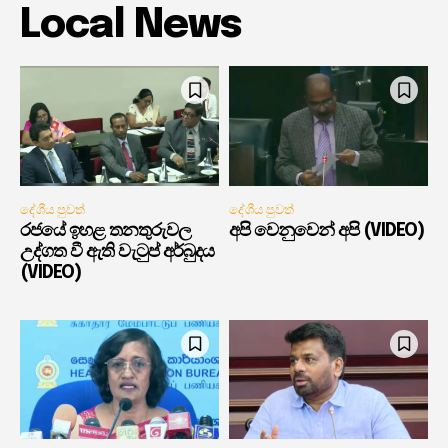
Local News
දේශීය පුවත්
දේශීය පුවත්
රජයේ ඉහළ තනතුරුවල
අපි වෙනුවෙන් අපි (VIDEO)
උද්ගත වී ඇති වැටුප් අර්බුදය
(VIDEO)