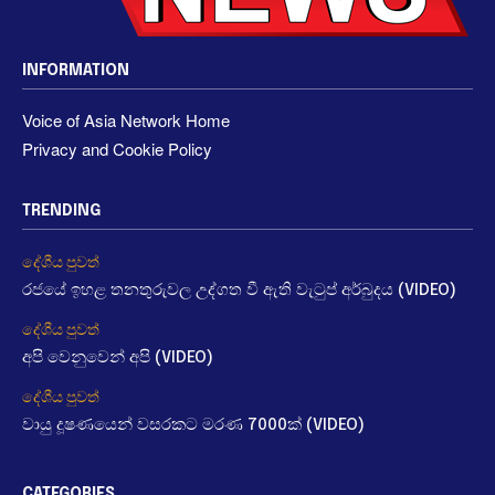
INFORMATION
Voice of Asia Network Home
Privacy and Cookie Policy
TRENDING
දේශීය පුවත්
රජයේ ඉහළ තනතුරුවල උද්ගත වී ඇති වැටුප් අර්බුදය (VIDEO)
දේශීය පුවත්
අපි වෙනුවෙන් අපි (VIDEO)
දේශීය පුවත්
වායු දූෂණයෙන් වසරකට මරණ 7000ක් (VIDEO)
CATEGORIES