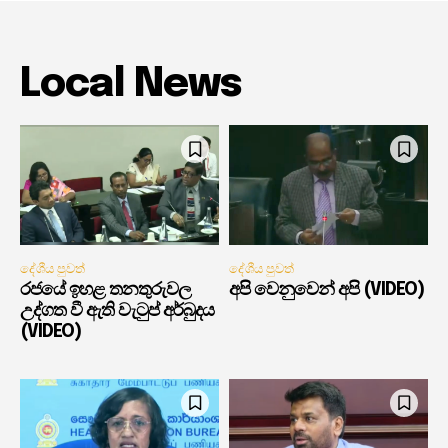
Local News
දේශීය පුවත්
දේශීය පුවත්
රජයේ ඉහළ තනතුරුවල
අපි වෙනුවෙන් අපි (VIDEO)
උද්ගත වී ඇති වැටුප් අර්බුදය
(VIDEO)