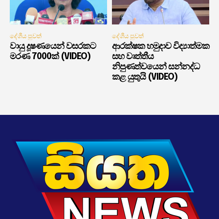
දේශීය පුවත්
දේශීය පුවත්
වායු දූෂණයෙන් වසරකට
ආරක්ෂක හමුදාව විද්‍යාත්මක
මරණ 7000ක් (VIDEO)
සහ වෘත්තීය
නිපුණත්වයෙන් සන්නද්ධ
කළ යුතුයි (VIDEO)