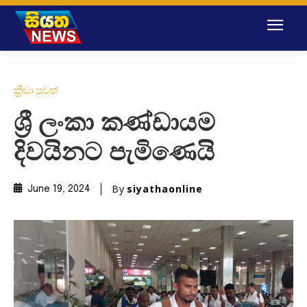
ක්‍රීඩා පුවත්
ශ්‍රී ලංකා කණ්ඩායම
දිවයිනට පැමිණෙයි
By
siyathaonline
June 19, 2024