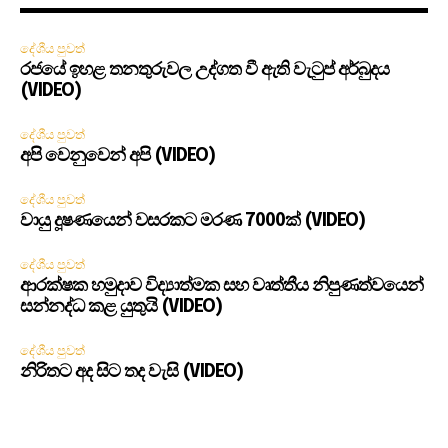
දේශීය පුවත්
රජයේ ඉහළ තනතුරුවල උද්ගත වී ඇති වැටුප් අර්බුදය
(VIDEO)
දේශීය පුවත්
අපි වෙනුවෙන් අපි (VIDEO)
දේශීය පුවත්
වායු දූෂණයෙන් වසරකට මරණ 7000ක් (VIDEO)
දේශීය පුවත්
ආරක්ෂක හමුදාව විද්‍යාත්මක සහ වෘත්තීය නිපුණත්වයෙන්
සන්නද්ධ කළ යුතුයි (VIDEO)
දේශීය පුවත්
නිරිතට අද සිට තද වැසි (VIDEO)