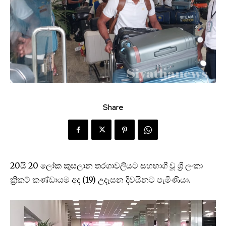
Share
20යි 20 ලෝක කුසලාන තරගාවලියට සහභාගී වූ ශ්‍රී ලංකා
ක්‍රිකට් කණ්ඩායම අද (19) උදෑසන දිවයිනට පැමිණියා.