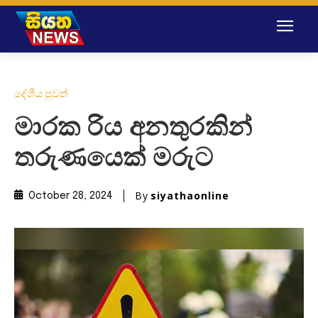
දේශීය පුවත්
මාරක රිය අනතුරකින්
තරුණයෙක් මරුට
By
siyathaonline
October 28, 2024