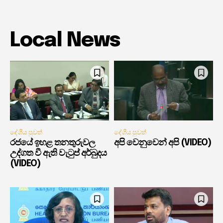
Local News
දේශීය පුවත්
දේශීය පුවත්
රජයේ ඉහළ තනතුරුවල
අපි වෙනුවෙන් අපි (VIDEO)
උද්ගත වී ඇති වැටුප් අර්බුදය
(VIDEO)