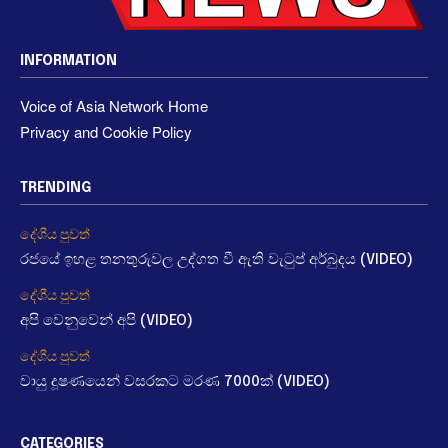
INFORMATION
Voice of Asia Network Home
Privacy and Cookie Policy
TRENDING
දේශීය පුවත්
රජයේ ඉහළ තනතුරුවල උද්ගත වී ඇති වැටුප් අර්බුදය (VIDEO)
දේශීය පුවත්
අපි වෙනුවෙන් අපි (VIDEO)
දේශීය පුවත්
වායු දූෂණයෙන් වසරකට මරණ 7000ක් (VIDEO)
CATEGORIES