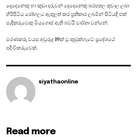
දෙදෙනෙකු හා කුඩා දරුවන් දෙදෙනෙකු බරපතල තුවාල ලබා
හිරිපිටිය රෝහලට ඇතුලත් කර ප්‍රතිකාර ලබමින් සිටියදී එක්
පැදිකරුවෙකු මියගොස් ඇති බවයි වාර්තා වන්නේ.
මරණකරු වයස අවුරුදු 19ක් වූ කුඹුක්ගැටේ ප්‍රදේශයේ
පදිංචිකරුවෙක්.
siyathaonline
Read more