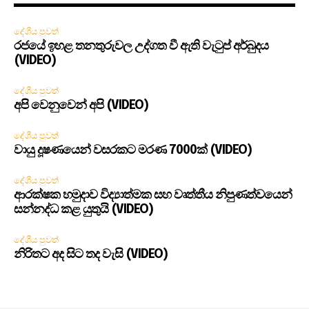
දේශීය පුවත්
රජයේ ඉහළ තනතුරුවල උද්ගත වී ඇති වැටුප් අර්බුදය
(VIDEO)
දේශීය පුවත්
අපි වෙනුවෙන් අපි (VIDEO)
දේශීය පුවත්
වායු දූෂණයෙන් වසරකට මරණ 7000ක් (VIDEO)
දේශීය පුවත්
ආරක්ෂක හමුදාව විද්‍යාත්මක සහ වෘත්තීය නිපුණත්වයෙන්
සන්නද්ධ කළ යුතුයි (VIDEO)
දේශීය පුවත්
නිරිතට අද සිට තද වැසි (VIDEO)