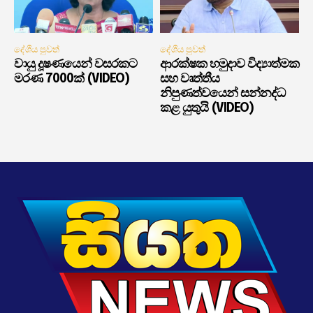
දේශීය පුවත්
දේශීය පුවත්
වායු දූෂණයෙන් වසරකට
ආරක්ෂක හමුදාව විද්‍යාත්මක
මරණ 7000ක් (VIDEO)
සහ වෘත්තීය
නිපුණත්වයෙන් සන්නද්ධ
කළ යුතුයි (VIDEO)