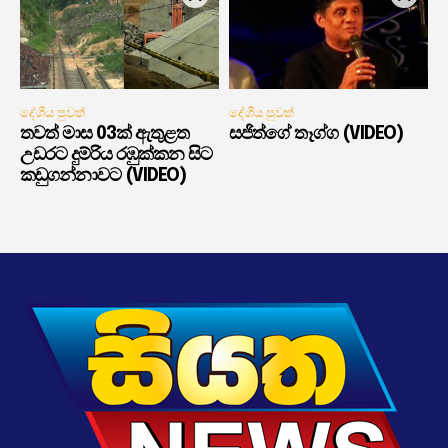
දේශීය පුවත්
දේශීය පුවත්
තවත් මාස 03ක් ඇතුළත
සජිත්ගේ තෑග්ග (VIDEO)
උඩරට දුම්රිය රඹුක්කන සිට
කඩුගන්නාවට (VIDEO)