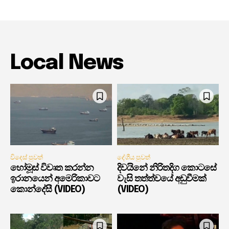
Local News
විදෙස් පුවත්
දේශීය පුවත්
හෝමූස් විවෘත කරන්න
දිවයිනේ නිරිතදිග කොටසේ
ඉරානයෙන් අමෙරිකාවට
වැසි තත්ත්වයේ අඩුවීමක්
කොන්දේසී (VIDEO)
(VIDEO)