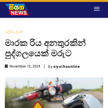
දේශීය පුවත්
මාරක රිය අනතුරකින්
පුද්ගලයෙක් මරුට
By
siyathaonline
November 12, 2024