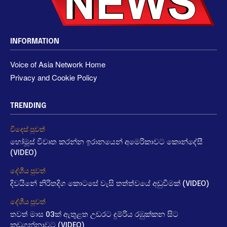
INFORMATION
Voice of Asia Network Home
Privacy and Cookie Policy
TRENDING
විදෙස් පුවත්
හෝමූස් විවෘත කරන්න ඉරානයෙන් අමෙරිකාවට කොන්දේසී
(VIDEO)
දේශීය පුවත්
දිවයිනේ නිරිතදිග කොටසේ වැසි තත්ත්වයේ අඩුවීමක් (VIDEO)
දේශීය පුවත්
තවත් මාස 03ක් ඇතුළත උඩරට දුම්රිය රඹුක්කන සිට
කඩුගන්නාවට (VIDEO)