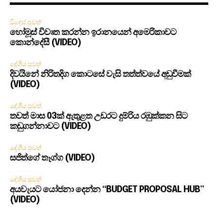
විදෙස් පුවත්
හෝමූස් විවෘත කරන්න ඉරානයෙන් අමෙරිකාවට
කොන්දේසී (VIDEO)
දේශීය පුවත්
දිවයිනේ නිරිතදිග කොටසේ වැසි තත්ත්වයේ අඩුවීමක්
(VIDEO)
දේශීය පුවත්
තවත් මාස 03ක් ඇතුළත උඩරට දුම්රිය රඹුක්කන සිට
කඩුගන්නාවට (VIDEO)
දේශීය පුවත්
සජිත්ගේ තෑග්ග (VIDEO)
දේශීය පුවත්
අයවැයට යෝජනා දෙන්න “BUDGET PROPOSAL HUB”
(VIDEO)