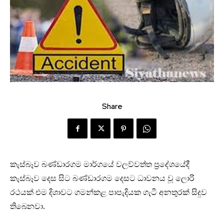
Share
කැස්බෑව බණ්ඩාරගම මාර්ගයේ වලව්වත්ත ප්‍රදේශයේදී
කැස්බෑව දෙස සිට බණ්ඩාරගම දෙසට ධාවනය වූ ලොරි
රථයක් එම දිශාවට ගමන්කළ පාපැදියක ගැටී අනතුරක් සිදුව
තිබෙනවා.