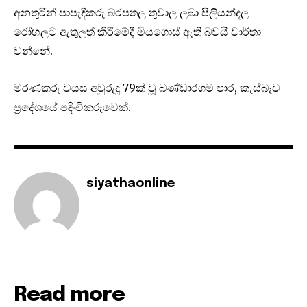
අනතුරින් පාපැදිකරු බරපතල තුවාල ලබා පිලියන්දල
රෝහලට ඇතුලත් කිරීමේදී මියගොස් ඇති බවයි වාර්තා
වන්නේ.
මරණකරු වයස අවුරුදු 79ක් වූ බණ්ඩාරගම පාර, කැස්බෑව
ප්‍රදේශයේ පදිංචිකරුවෙක්.
siyathaonline
Read more