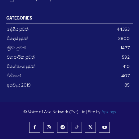
CATEGORIES
දේශීය පුවත්
44353
විදෙස් පුවත්
3800
ක්‍රීඩා පුවත්
1477
ව්‍යාපාරික පුවත්
592
විශේෂාංග පුවත්
410
වීඩීයෝ
407
අයවැය 2019
85
© Voice of Asia Network (Pvt) Ltd | Site by
Apkings