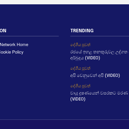
ION
TRENDING
a Network Home
දේශීය පුවත්
ookie Policy
රජයේ ඉහළ තනතුරුවල උද්ගත වී
අර්බුදය (VIDEO)
දේශීය පුවත්
අපි වෙනුවෙන් අපි (VIDEO)
දේශීය පුවත්
වායු දූෂණයෙන් වසරකට මරණ 
(VIDEO)