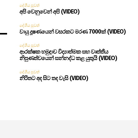
දේශීය පුවත්
අපි වෙනුවෙන් අපි (VIDEO)
දේශීය පුවත්
වායු දූෂණයෙන් වසරකට මරණ 7000ක් (VIDEO)
දේශීය පුවත්
ආරක්ෂක හමුදාව විද්‍යාත්මක සහ වෘත්තීය
නිපුණත්වයෙන් සන්නද්ධ කළ යුතුයි (VIDEO)
දේශීය පුවත්
නිරිතට අද සිට තද වැසි (VIDEO)