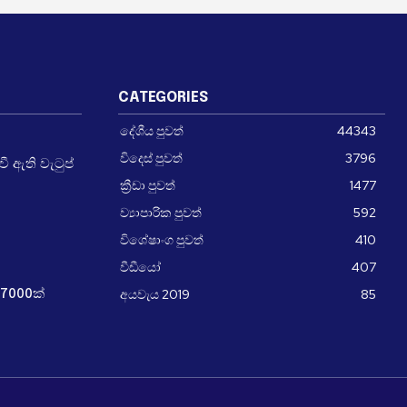
CATEGORIES
දේශීය පුවත්
44343
විදෙස් පුවත්
3796
 ඇති වැටුප්
ක්‍රීඩා පුවත්
1477
ව්‍යාපාරික පුවත්
592
විශේෂාංග පුවත්
410
වීඩීයෝ
407
අයවැය 2019
85
7000ක්