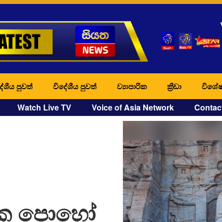
ේශීය පුවත්
විදේශීය පුවත්
ව්‍යාපාරික
ක්‍රීඩා
විශේෂ
Watch Live TV
Voice of Asia Network
Contac
්වක පොහෝ