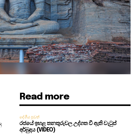
Read more
දේශීය පුවත්
රජයේ ඉහළ තනතුරුවල උද්ගත වී ඇති වැටුප්
්
අර්බුදය (VIDEO)