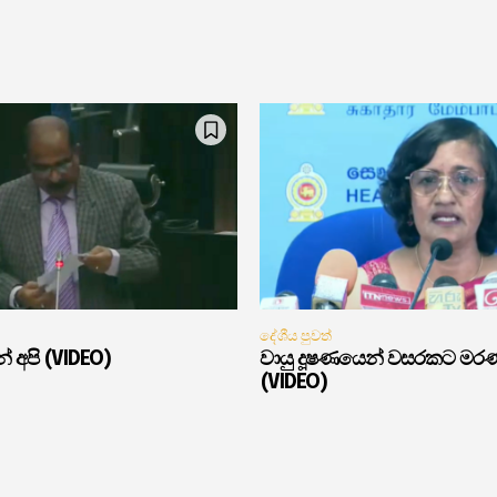
දේශීය පුවත්
් අපි (VIDEO)
වායු දූෂණයෙන් වසරකට මර
(VIDEO)