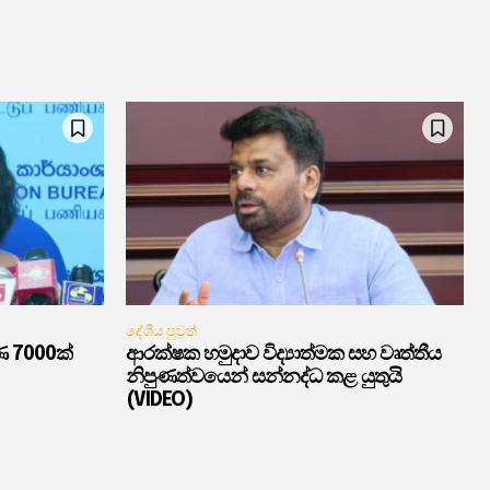
දේශීය පුවත්
ණ 7000ක්
ආරක්ෂක හමුදාව විද්‍යාත්මක සහ වෘත්තීය
නිපුණත්වයෙන් සන්නද්ධ කළ යුතුයි
(VIDEO)