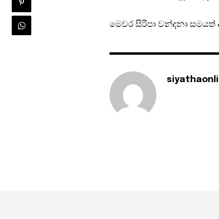
මෙවර සිරිපා වන්දනා සමයත් 
siyathaonl