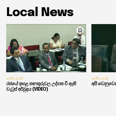
Local News
දේශීය පුවත්
දේශීය පුවත්
රජයේ ඉහළ තනතුරුවල උද්ගත වී ඇති
අපි වෙනුවෙන
වැටුප් අර්බුදය (VIDEO)