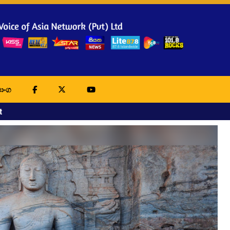
ාංග
t