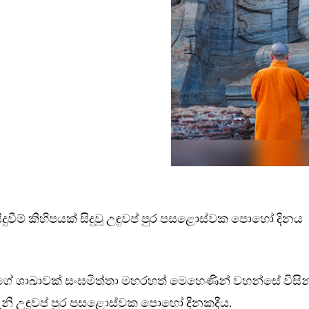
දුවීම් කිහිපයක් සිදුවූ උඳුවප් පුර පසළොස්වක පොහෝ දිනය
ේගේ ශාඛාවක් සංඝමිත්තා මහරහත් මෙහෙණින් වහන්සේ විසින
නි උඳුවප් පුර පසළොස්වක පොහෝ දිනකදීය.