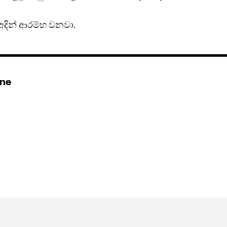
අදින් ආරම්භ වනවා.
ine