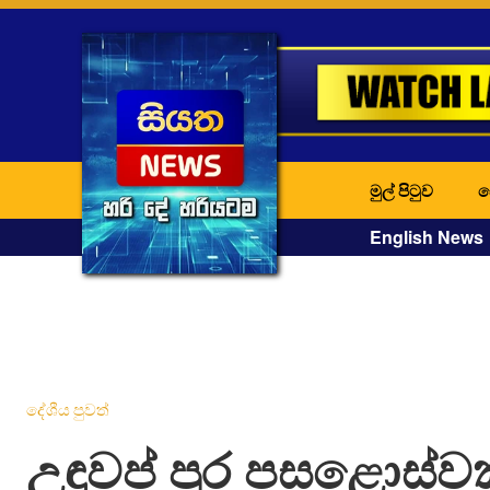
මුල් පිටුව
ද
English News
දේශීය පුවත්
උඳුවප් පුර පසළොස