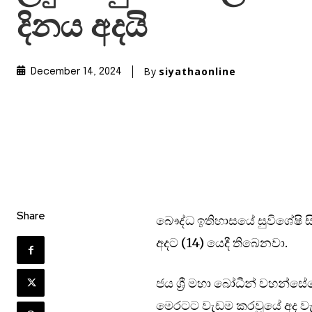
දිනය අදයි
By
siyathaonline
December 14, 2024
Share
බෞද්ධ ඉතිහාසයේ සුවිශේෂි සි
අද⁣ට (14) යෙදී තිබෙනවා.
ජය ශ්‍රී මහා බෝධීන් වහන්ස
මෙරටට වැඩම කරවූයේ අද වැ