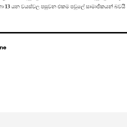
07 හා 13 යන වයස්වල පසුවන එකම පවුලේ සාමාජිකයන් බවයි
ine