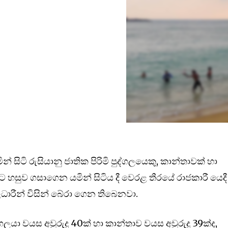
මින් සිටි රුසියානු ජාතික පිරිමි පුද්ගලයෙකු, කාන්තාවක් හා
ට හසුව ගසාගෙන යමින් සිටිය දී වෙරළ තීරයේ රාජකාරී යෙදී
ලධාරීන් විසින් බේරා ගෙන තිබෙනවා.
පුද්ගලයා වයස අවුරුදු 40ක් හා කාන්තාව වයස අවුරුදු 39ක්ද,