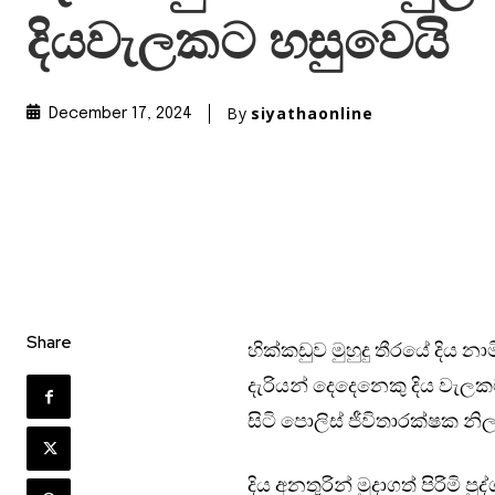
දියවැලකට හසුවෙයි
By
siyathaonline
December 17, 2024
Share
හික්කඩුව මුහුදු තීරයේ දිය නා
දැරියන් දෙදෙනෙකු දිය වැලක
සිටි පොලිස් ජීවිතාරක්ෂක නි
දිය අනතුරින් මුදාගත් පිරිමි 