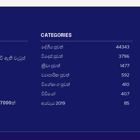
CATEGORIES
දේශීය පුවත්
44343
විදෙස් පුවත්
3796
 ඇති වැටුප්
ක්‍රීඩා පුවත්
1477
ව්‍යාපාරික පුවත්
592
විශේෂාංග පුවත්
410
වීඩීයෝ
407
අයවැය 2019
85
7000ක්