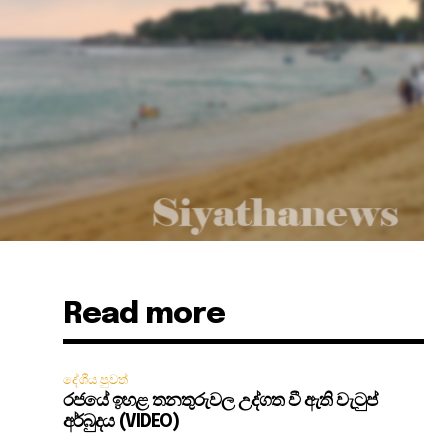
Read more
දේශීය පුවත්
රජයේ ඉහළ තනතුරුවල උද්ගත වී ඇති වැටුප්
අර්බුදය (VIDEO)