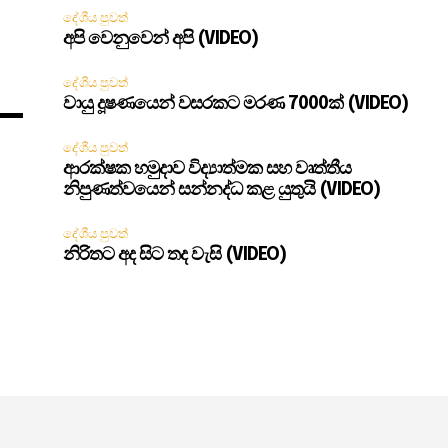
දේශීය පුවත්
අපි වෙනුවෙන් අපි (VIDEO)
දේශීය පුවත්
වායු දූෂණයෙන් වසරකට මරණ 7000ක් (VIDEO)
දේශීය පුවත්
ආරක්ෂක හමුදාව විද්‍යාත්මක සහ වෘත්තීය
නිපුණත්වයෙන් සන්නද්ධ කළ යුතුයි (VIDEO)
දේශීය පුවත්
නිරිතට අද සිට තද වැසි (VIDEO)