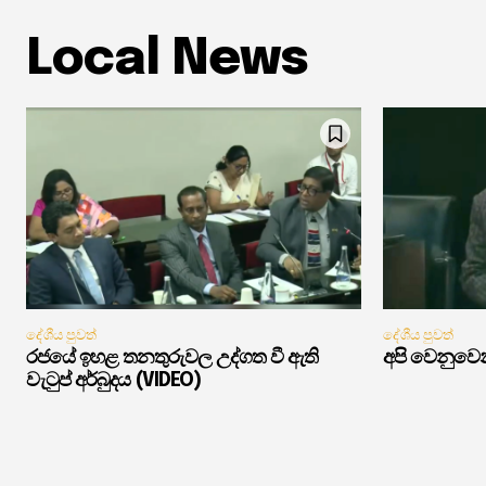
Local News
දේශීය පුවත්
දේශීය පුවත්
රජයේ ඉහළ තනතුරුවල උද්ගත වී ඇති
අපි වෙනුවෙන
වැටුප් අර්බුදය (VIDEO)