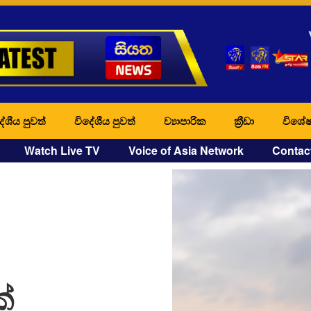
ේශීය පුවත්
විදේශීය පුවත්
ව්‍යාපාරික
ක්‍රීඩා
විශේෂ
Watch Live TV
Voice of Asia Network
Contac
්