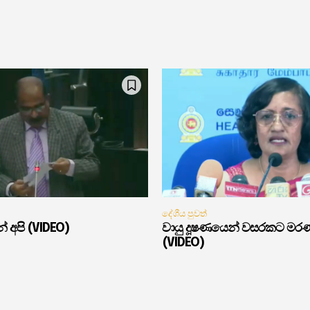
දේශීය පුවත්
් අපි (VIDEO)
වායු දූෂණයෙන් වසරකට මර
(VIDEO)