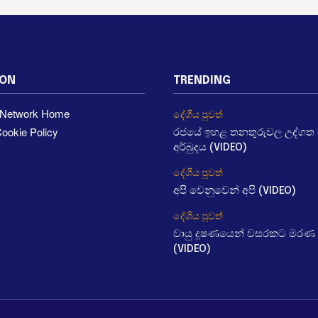
ION
TRENDING
a Network Home
දේශීය පුවත්
ookie Policy
රජයේ ඉහළ තනතුරුවල උද්ගත වී
අර්බුදය (VIDEO)
දේශීය පුවත්
අපි වෙනුවෙන් අපි (VIDEO)
දේශීය පුවත්
වායු දූෂණයෙන් වසරකට මරණ 
(VIDEO)