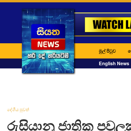
මුල් පිටුව
ද
English News
දේශීය පුවත්
රුසියානු ජාතික පවුලක