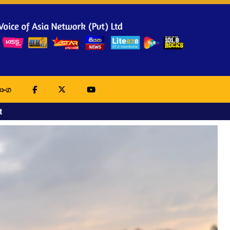
ාංග
t