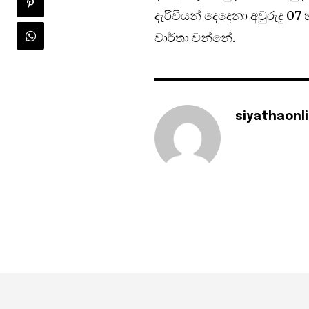
දැරිවියන් දෙදෙනා අවුරුදු 
වාර්තා වන්නේ.
siyathaonl