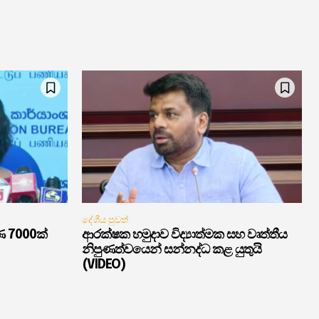
දේශීය පුවත්
ණ 7000ක්
ආරක්ෂක හමුදාව විද්‍යාත්මක සහ වෘත්තීය
නිපුණත්වයෙන් සන්නද්ධ කළ යුතුයි
(VIDEO)