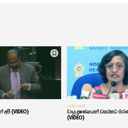
දේශීය පුවත්
් අපි (VIDEO)
වායු දූෂණයෙන් වසරකට මර
(VIDEO)