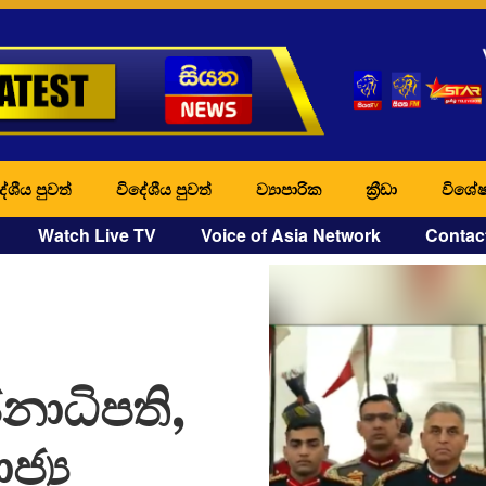
ේශීය පුවත්
විදේශීය පුවත්
ව්‍යාපාරික
ක්‍රීඩා
විශේෂ
Watch Live TV
Voice of Asia Network
Contac
නාධිපති,
ජ්‍ය