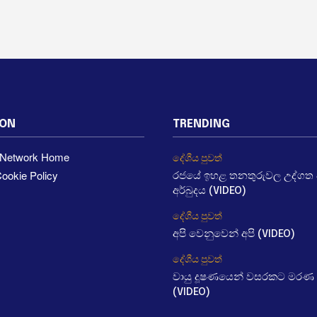
ION
TRENDING
a Network Home
දේශීය පුවත්
ookie Policy
රජයේ ඉහළ තනතුරුවල උද්ගත වී
අර්බුදය (VIDEO)
දේශීය පුවත්
අපි වෙනුවෙන් අපි (VIDEO)
දේශීය පුවත්
වායු දූෂණයෙන් වසරකට මරණ 
(VIDEO)