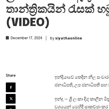
තාන්ත්‍රිකයින් රැසක් හ
(VIDEO)
By
siyathaonline
December 17, 2024
Share
ඉන්දියාවේ තෙදින නිල සංචා
ජනාධිපති, උප ජනාධිපති සහ ව්
ඉන්දු – ශ්‍රී ලංකා දිගු කාලීන
වශයෙන් මෙහිදී සාකච්ඡා කර 