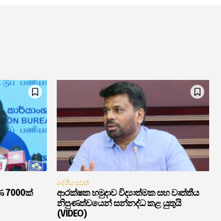
දේශීය පුවත්
ණ 7000ක්
ආරක්ෂක හමුදාව විද්‍යාත්මක සහ වෘත්තීය
නිපුණත්වයෙන් සන්නද්ධ කළ යුතුයි
(VIDEO)