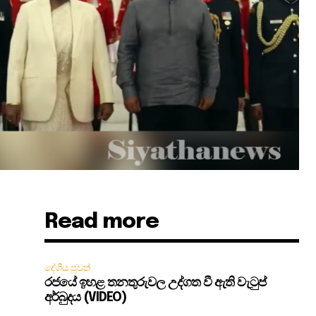
Read more
දේශීය පුවත්
රජයේ ඉහළ තනතුරුවල උද්ගත වී ඇති වැටුප්
ඝ
අර්බුදය (VIDEO)