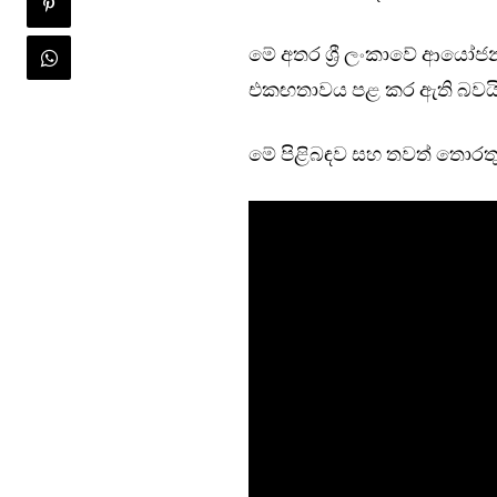
මේ අතර ශ්‍රී ලංකාවේ ආයෝජන
එකඟතාවය පළ කර ඇති බවයි 
මේ පිළිබඳව සහ තවත් තොරතුර