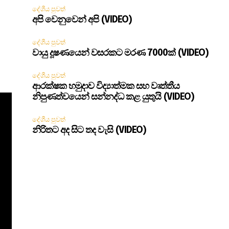
දේශීය පුවත්
අපි වෙනුවෙන් අපි (VIDEO)
දේශීය පුවත්
වායු දූෂණයෙන් වසරකට මරණ 7000ක් (VIDEO)
දේශීය පුවත්
ආරක්ෂක හමුදාව විද්‍යාත්මක සහ වෘත්තීය
නිපුණත්වයෙන් සන්නද්ධ කළ යුතුයි (VIDEO)
දේශීය පුවත්
නිරිතට අද සිට තද වැසි (VIDEO)