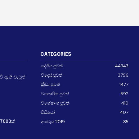
CATEGORIES
දේශීය පුවත්
44343
විදෙස් පුවත්
3796
 ඇති වැටුප්
ක්‍රීඩා පුවත්
1477
ව්‍යාපාරික පුවත්
592
විශේෂාංග පුවත්
410
වීඩීයෝ
407
අයවැය 2019
85
7000ක්