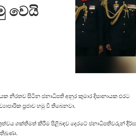
මු වෙයි
රයක නිරතව සිටින ජනාධිපති අනුර කුමාර දිසානායක එරට
‍යාපාරික ප්‍රජාව හමු වී තිබෙනවා.
 මිත්‍රත්වය ශක්තිමත් කිරීම පිළිබඳව දෙරටේ ජනාධිපතිවරුන් දීර්
තිබුණා.