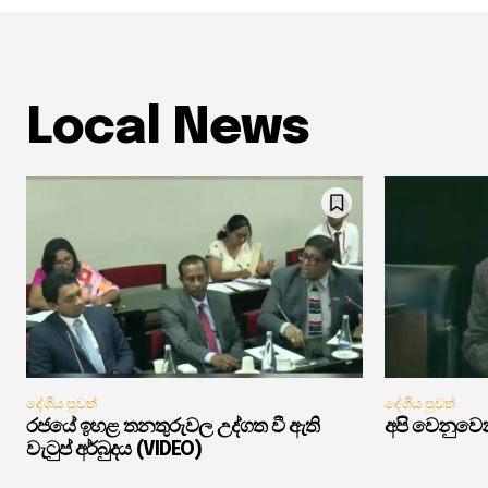
Local News
දේශීය පුවත්
දේශීය පුවත්
රජයේ ඉහළ තනතුරුවල උද්ගත වී ඇති
අපි වෙනුවෙන
වැටුප් අර්බුදය (VIDEO)