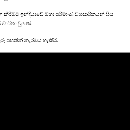
 කිරීමට ඉන්දියාවේ මහා පරිමාණ ව්‍යාපාරිකයන් සිය
වාර්තා වුණේ.
ු පහතින් නැරඹිය හැකියි.