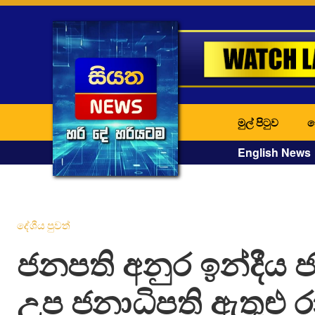
මුල් පිටුව
ද
English News
දේශීය පුවත්
ජනපති අනුර ඉන්දීය ජ
උප ජනාධිපති ඇතුළු රා