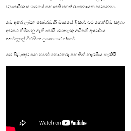
ව්‍යාපාරික සංගමයේ සභාපති ජගත් රාමනායක පවසනවා.
මේ අතර ලබන පෙබරවාරි මාසයේ දී කාර් රථ ගෙන්වීම සඳහා
අවසර හිමිවනු ඇති බවයි මහබැංකු අධිපති ආචාර්ය
නන්දලාල් වීරසිංහ ප්‍රකාශ කරන්නේ.
මේ පිළිබඳව සහ තවත් තොරතුරු පහතින් නැරඹිය හැකියි.