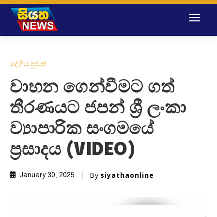
දේශීය පුවත්
වාහන ගෙන්වීමට ගත්
තීරණයට ජපන් ශ්‍රී ලංකා
ව්‍යාපාරික සංගමයේ
ප්‍රසාදය (VIDEO)
By
siyathaonline
January 30, 2025