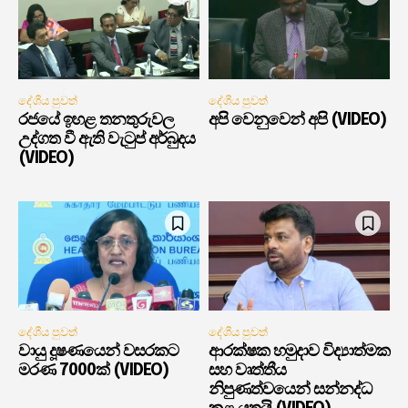
දේශීය පුවත්
දේශීය පුවත්
රජයේ ඉහළ තනතුරුවල
අපි වෙනුවෙන් අපි (VIDEO)
උද්ගත වී ඇති වැටුප් අර්බුදය
(VIDEO)
දේශීය පුවත්
දේශීය පුවත්
වායු දූෂණයෙන් වසරකට
ආරක්ෂක හමුදාව විද්‍යාත්මක
මරණ 7000ක් (VIDEO)
සහ වෘත්තීය
නිපුණත්වයෙන් සන්නද්ධ