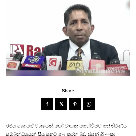
Share
රජය කොටස් වශයෙන් හෝ වාහන ගෙන්වීමට ගත් තීරණය
සම්බන්ධයෙන් සිය සතුට පළ කරන බව ජපන් ශ්‍රී ලංකා