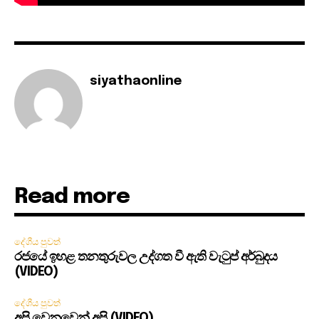
siyathaonline
Read more
දේශීය පුවත්
රජයේ ඉහළ තනතුරුවල උද්ගත වී ඇති වැටුප් අර්බුදය
(VIDEO)
දේශීය පුවත්
අපි වෙනුවෙන් අපි (VIDEO)