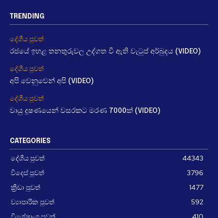
TRENDING
දේශීය පුවත්
රජයේ ඉහළ තනතුරුවල උද්ගත වී ඇති වැටුප් අර්බුදය (VIDEO)
දේශීය පුවත්
අපි වෙනුවෙන් අපි (VIDEO)
දේශීය පුවත්
වායු දූෂණයෙන් වසරකට මරණ 7000ක් (VIDEO)
CATEGORIES
දේශීය පුවත්
44343
විදෙස් පුවත්
3796
ක්‍රීඩා පුවත්
1477
ව්‍යාපාරික පුවත්
592
විශේෂාංග පුවත්
410