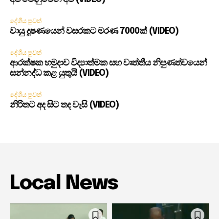
දේශීය පුවත්
වායු දූෂණයෙන් වසරකට මරණ 7000ක් (VIDEO)
දේශීය පුවත්
ආරක්ෂක හමුදාව විද්‍යාත්මක සහ වෘත්තීය නිපුණත්වයෙන්
සන්නද්ධ කළ යුතුයි (VIDEO)
දේශීය පුවත්
නිරිතට අද සිට තද වැසි (VIDEO)
Local News