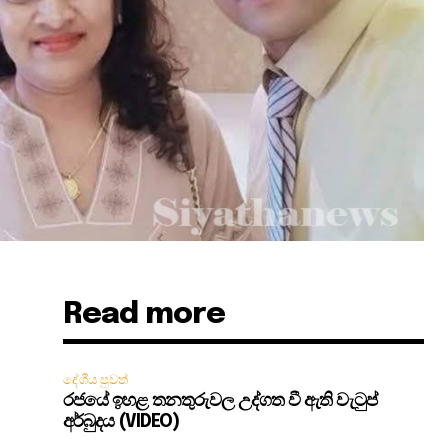
Read more
දේශීය පුවත්
රජයේ ඉහළ තනතුරුවල උද්ගත වී ඇති වැටුප්
අර්බුදය (VIDEO)