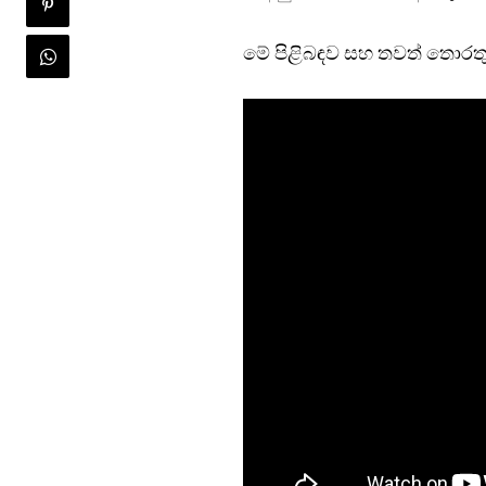
මේ පිළිබඳව සහ තවත් තොරතුර