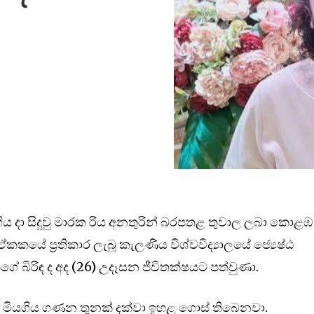
)
ගිය දා සිදුවු මාරක රිය අනතුරින් බරපතළ තුවාල ලබා කොළඹ
කයේ ප්‍රතිකාර ලැබූ කැලණිය විශ්වවිද්‍යාලයේ ජ්‍යෙෂ්ඨ
තගේ බිරිඳ ද අද (26) උදෑසන ජීවිතක්ෂයට පත්වුණා.
් මියගිය ගණන තුනක් දක්වා ඉහළ ගොස් තිබෙනවා.