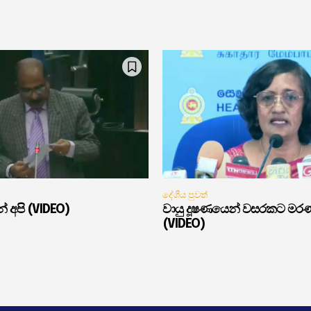
දේශීය පුවත්
් අපි (VIDEO)
වායු දූෂණයෙන් වසරකට මර
(VIDEO)