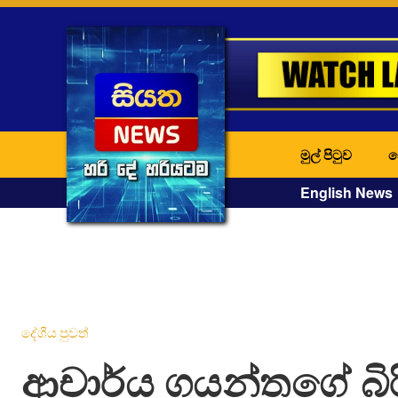
මුල් පිටුව
ද
English News
දේශීය පුවත්
ආචාර්ය ගයන්තගේ බිර