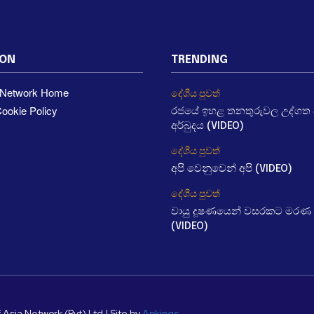
ION
TRENDING
a Network Home
දේශීය පුවත්
ookie Policy
රජයේ ඉහළ තනතුරුවල උද්ගත වී
අර්බුදය (VIDEO)
දේශීය පුවත්
අපි වෙනුවෙන් අපි (VIDEO)
දේශීය පුවත්
වායු දූෂණයෙන් වසරකට මරණ 
(VIDEO)
 Asia Network (Pvt) Ltd | Site by
Apkings