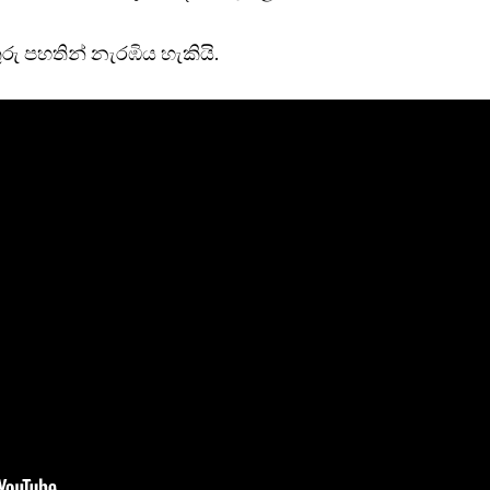
ු පහතින් නැරඹිය හැකියි.