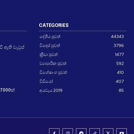
CATEGORIES
දේශීය පුවත්
44343
විදෙස් පුවත්
3796
 ඇති වැටුප්
ක්‍රීඩා පුවත්
1477
ව්‍යාපාරික පුවත්
592
විශේෂාංග පුවත්
410
වීඩීයෝ
407
අයවැය 2019
85
7000ක්