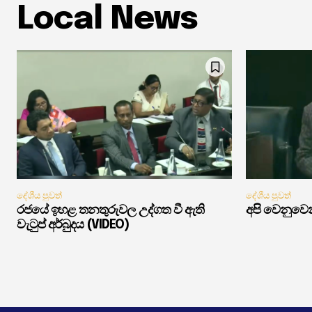
Local News
දේශීය පුවත්
දේශීය පුවත්
රජයේ ඉහළ තනතුරුවල උද්ගත වී ඇති
අපි වෙනුවෙන
වැටුප් අර්බුදය (VIDEO)