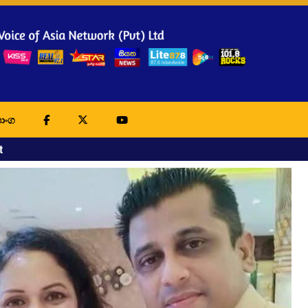
ාංග
t