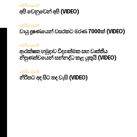
දේශීය පුවත්
අපි වෙනුවෙන් අපි (VIDEO)
දේශීය පුවත්
වායු දූෂණයෙන් වසරකට මරණ 7000ක් (VIDEO)
දේශීය පුවත්
ආරක්ෂක හමුදාව විද්‍යාත්මක සහ වෘත්තීය
නිපුණත්වයෙන් සන්නද්ධ කළ යුතුයි (VIDEO)
දේශීය පුවත්
නිරිතට අද සිට තද වැසි (VIDEO)