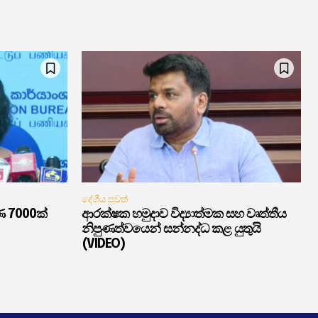
දේශීය පුවත්
ණ 7000ක්
ආරක්ෂක හමුදාව විද්‍යාත්මක සහ වෘත්තීය
නිපුණත්වයෙන් සන්නද්ධ කළ යුතුයි
(VIDEO)