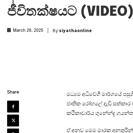
ජීවිතක්ෂයට (VIDEO
By
siyathaonline
March 26, 2025
Share
මධ්‍යම අධිවේගී මාර්ගයේ පසු
ජාතික රෝහලේ දැඩි සත්කාර ඒක
කථිකාචාර්ය ගුනේන්ද්‍ර ගයන්
ඒ අනුව මෙම මාරක අනතුරින