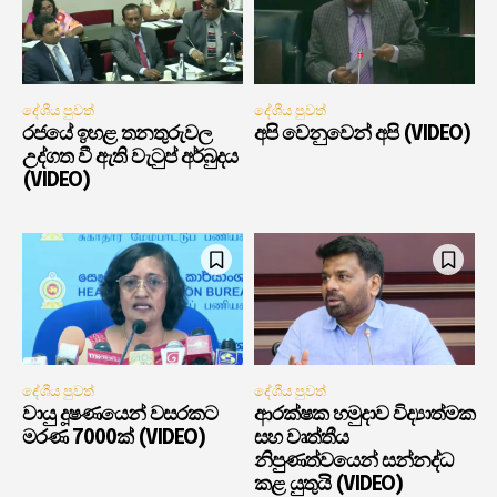
දේශීය පුවත්
දේශීය පුවත්
රජයේ ඉහළ තනතුරුවල
අපි වෙනුවෙන් අපි (VIDEO)
උද්ගත වී ඇති වැටුප් අර්බුදය
(VIDEO)
දේශීය පුවත්
දේශීය පුවත්
වායු දූෂණයෙන් වසරකට
ආරක්ෂක හමුදාව විද්‍යාත්මක
මරණ 7000ක් (VIDEO)
සහ වෘත්තීය
නිපුණත්වයෙන් සන්නද්ධ
කළ යුතුයි (VIDEO)