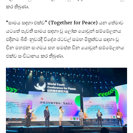
කර තිබුණා.
“සාමය සඳහා එක්ව” (Together for Peace) යන තේමාව
යටතේ පැවති සාමය සඳහා වූ ලෝක යොවුන් සම්මේලනය
එදිනම බීජිං නුවරදී විදේශ රටවල් සමඟ මිත්‍රත්වය සඳහා වූ
චීන මහජන සංගමය සහ සමස්ත චීන යොවුන් සම්මේලනය
එක්ව සංවිධානය කර තිබුණා.