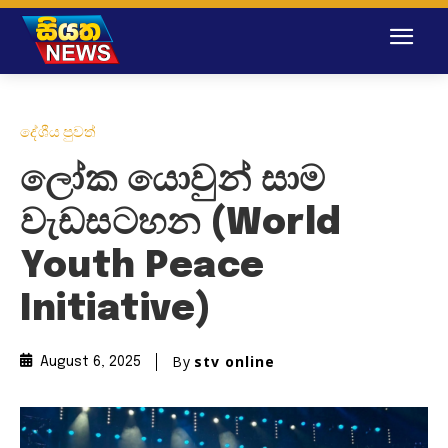
දේශීය පුවත්
ලෝක යොවුන් සාම
වැඩසටහන (World
Youth Peace
Initiative)
By
stv online
August 6, 2025