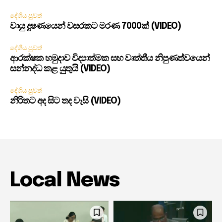
දේශීය පුවත්
වායු දූෂණයෙන් වසරකට මරණ 7000ක් (VIDEO)
දේශීය පුවත්
ආරක්ෂක හමුදාව විද්‍යාත්මක සහ වෘත්තීය නිපුණත්වයෙන්
සන්නද්ධ කළ යුතුයි (VIDEO)
දේශීය පුවත්
නිරිතට අද සිට තද වැසි (VIDEO)
Local News