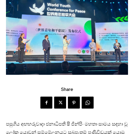
Share
පසුගිය අඟහරුවාදා ජනාධිපති ෂී ජින්පිං මහතා සාමය සඳහා වූ
ලෝක යොවුන් සම්මේලනයට සුබපැතුම් පණිවිඩයක් යොමු