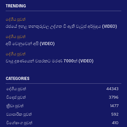
TRENDING
දේශීය පුවත්
රජයේ ඉහළ තනතුරුවල උද්ගත වී ඇති වැටුප් අර්බුදය (VIDEO)
දේශීය පුවත්
අපි වෙනුවෙන් අපි (VIDEO)
දේශීය පුවත්
වායු දූෂණයෙන් වසරකට මරණ 7000ක් (VIDEO)
CATEGORIES
දේශීය පුවත්
44343
විදෙස් පුවත්
3796
ක්‍රීඩා පුවත්
1477
ව්‍යාපාරික පුවත්
592
විශේෂාංග පුවත්
410