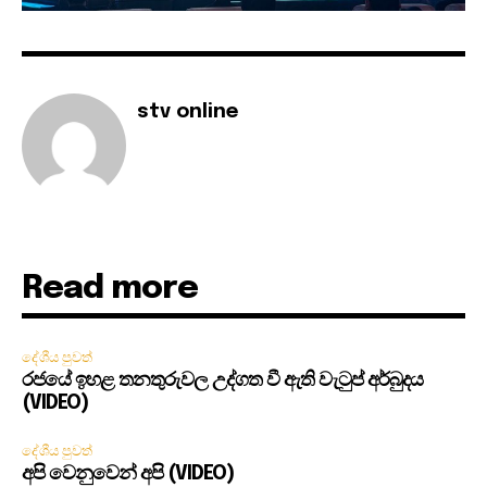
stv online
Read more
දේශීය පුවත්
රජයේ ඉහළ තනතුරුවල උද්ගත වී ඇති වැටුප් අර්බුදය
(VIDEO)
දේශීය පුවත්
අපි වෙනුවෙන් අපි (VIDEO)