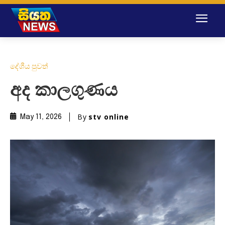
දේශීය පුවත්
අද කාලගුණය
By
stv online
May 11, 2026