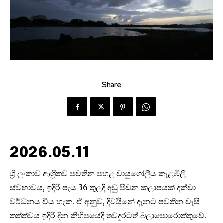
Share
2026.05.11
ශ්‍රී ලංකාව ආශ්‍රිතව පවතින පහළ වායුගෝලීය කැළඹිලි
ස්වභාවය, ඉදිරි පැය 36 තුලදී අඩු පීඩන කලාපයක් දක්වා
වර්ධනය විය හැක. ඒ අනුව, දිවයිනේ දැනට පවතින වැසි
තත්ත්වය ඉදිරි දින කිහිපයේදී තවදුරටත් බලාපොරොත්තුවේ.