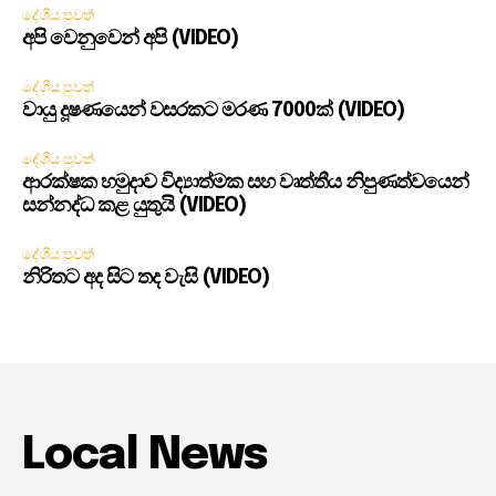
දේශීය පුවත්
අපි වෙනුවෙන් අපි (VIDEO)
දේශීය පුවත්
වායු දූෂණයෙන් වසරකට මරණ 7000ක් (VIDEO)
දේශීය පුවත්
ආරක්ෂක හමුදාව විද්‍යාත්මක සහ වෘත්තීය නිපුණත්වයෙන්
සන්නද්ධ කළ යුතුයි (VIDEO)
දේශීය පුවත්
නිරිතට අද සිට තද වැසි (VIDEO)
Local News