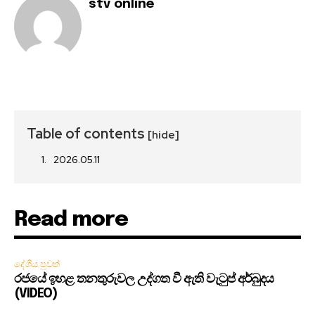
stv online
Table of contents
[hide]
2026.05.11
Read more
දේශීය පුවත්
රජයේ ඉහළ තනතුරුවල උද්ගත වී ඇති වැටුප් අර්බුදය
(VIDEO)