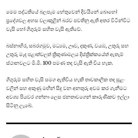
මෙම පද්ධතියේ බලපෑම හේතුවෙන් දිවයිනේ බොහෝ
ප්‍රදේශවල අහස වලාකුළින් බරව පවතිනු ඇති අතර විටින්විට
වැසි හෝ ගිගුරුම් සහිත වැසි ඇතිවේ.
බස්නාහිර, සබරගමුව, මධ්‍යම, ඌව, දකුණ, වයඹ, උතුරු සහ
උතුරු මැද පළාත්වලත් ත්‍රිකුණාමලය දිස්ත්‍රික්කයේත් ඇතැම්
ස්ථානවලට මි.මී. 100 පමණ තද වැසි ඇති විය හැක.
ගිගුරුම් සහිත වැසි සමග ඇතිවිය හැකි තාවකාලික තද සුළං
වලින් සහ අකුණු මඟින් සිදු වන අනතුරු අවම කර ගැනීමට
අවශ්‍ය පියවර ගන්නා ලෙස ජනතාවගෙන් කාරුණිකව ඉල්ලා
සිටිනු ලැබේ.