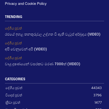
Privacy and Cookie Policy
TRENDING
දේශීය පුවත්
රජයේ ඉහළ තනතුරුවල උද්ගත වී ඇති වැටුප් අර්බුදය (VIDEO)
දේශීය පුවත්
අපි වෙනුවෙන් අපි (VIDEO)
දේශීය පුවත්
වායු දූෂණයෙන් වසරකට මරණ 7000ක් (VIDEO)
CATEGORIES
දේශීය පුවත්
44343
විදෙස් පුවත්
3796
ක්‍රීඩා පුවත්
1477