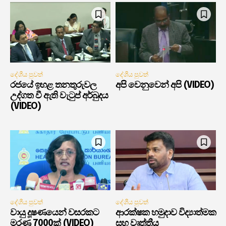
දේශීය පුවත්
දේශීය පුවත්
රජයේ ඉහළ තනතුරුවල
අපි වෙනුවෙන් අපි (VIDEO)
උද්ගත වී ඇති වැටුප් අර්බුදය
(VIDEO)
දේශීය පුවත්
දේශීය පුවත්
වායු දූෂණයෙන් වසරකට
ආරක්ෂක හමුදාව විද්‍යාත්මක
මරණ 7000ක් (VIDEO)
සහ වෘත්තීය