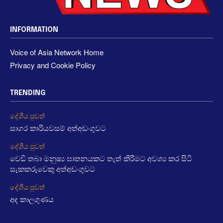
INFORMATION
Voice of Asia Network Home
Privacy and Cookie Policy
TRENDING
දේශීය පුවත්
සාගර කාරියවසම් අත්අඩංගුවට
දේශීය පුවත්
වෙඩි තබා මනුෂ්‍ය ඝාතනයකට තැත් කිරීමට අවශ්‍ය කර සිටි
සැකකරුවෙකු අත්අඩංගුවට
දේශීය පුවත්
අද කාලගුණය