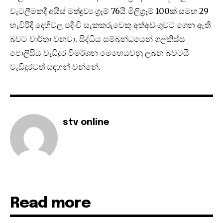
වැටලීමකදී අයිස් මත්ද්‍රව්‍ය ග්‍රෑම් 76යි මිලිග්‍රෑම් 100ක් සමඟ 29
හැවිරිදි දෙහිවල පදිංචි සැකකරුවෙකු අත්අඩංගුවට ගෙන ඇති
බවට වාර්තා වනවා. සිද්ධිය සම්බන්ධයෙන් ගල්කිස්ස
පොලිසිය වැඩිදුර විමර්ශන මෙහෙයවනු ලබන බවටයි
වැඩිදුරටත් සඳහන් වන්නේ.
stv online
Read more