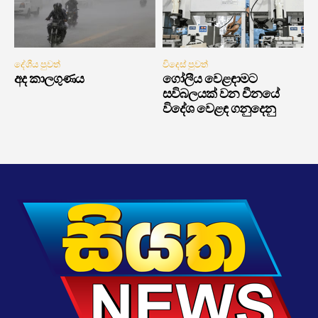
දේශීය පුවත්
විදෙස් පුවත්
අද කාලගුණය
ගෝලීය වෙළඳාමට
සවිබලයක් වන චීනයේ
විදේශ වෙළඳ ගනුදෙනු