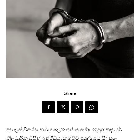
Share
පොලිස් විශේෂ කාර්ය බලකායේ ජයවර්ධනපුර කඳවුරේ
නිලධාරීන් විසින් අත්තිඩිය, කහවිට ප්‍රදේශයේ සිදු කළ