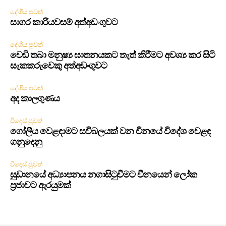
දේශීය පුවත්
සාගර කාරියවසම් අත්අඩංගුවට
දේශීය පුවත්
වෙඩි තබා මනුෂ්‍ය ඝාතනයකට තැත් කිරීමට අවශ්‍ය කර සිටි
සැකකරුවෙකු අත්අඩංගුවට
දේශීය පුවත්
අද කාලගුණය
විදෙස් පුවත්
ගෝලීය වෙළඳාමට සවිබලයක් වන චීනයේ විදේශ වෙළඳ
ගනුදෙනු
විදෙස් පුවත්
සුඩානයේ අධ්‍යාපනය නගාසිටුවීමට චීනයෙන් ලෝක
ප්‍රජාවට ඇරයුමක්