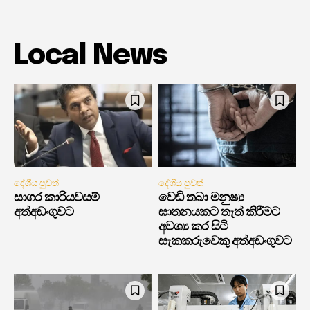
Local News
දේශීය පුවත්
දේශීය පුවත්
සාගර කාරියවසම්
වෙඩි තබා මනුෂ්‍ය
අත්අඩංගුවට
ඝාතනයකට තැත් කිරීමට
අවශ්‍ය කර සිටි
සැකකරුවෙකු අත්අඩංගුවට