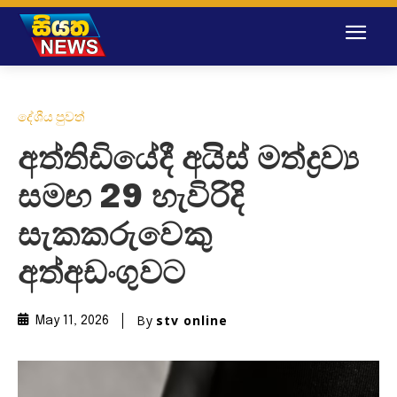
දේශීය පුවත්
අත්තිඩියේදී අයිස් මත්ද්‍රව්‍ය
සමඟ 29 හැවිරිදි
සැකකරුවෙකු
අත්අඩංගුවට
By
stv online
May 11, 2026