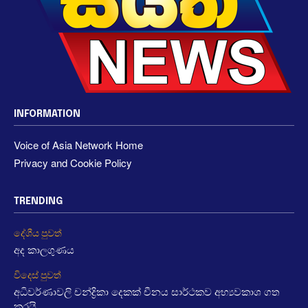
INFORMATION
Voice of Asia Network Home
Privacy and Cookie Policy
TRENDING
දේශීය පුවත්
අද කාලගුණය
විදෙස් පුවත්
අධිවර්ණාවලි චන්ද්‍රිකා දෙකක් චීනය සාර්ථකව අභ්‍යවකාශ ගත
කරයි