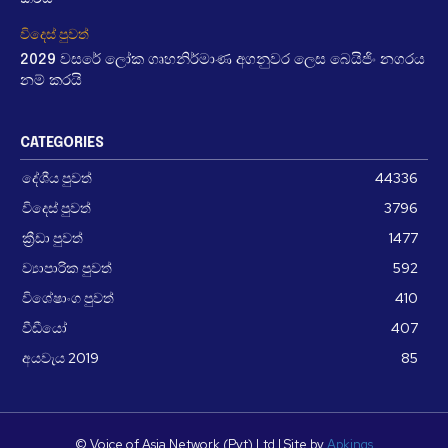
විදෙස් පුවත්
2029 වසරේ ලෝක ගෘහනිර්මාණ අගනුවර ලෙස බෙයිජිං නගරය
නම් කරයි
CATEGORIES
දේශීය පුවත්
44336
විදෙස් පුවත්
3796
ක්‍රීඩා පුවත්
1477
ව්‍යාපාරික පුවත්
592
විශේෂාංග පුවත්
410
වීඩීයෝ
407
අයවැය 2019
85
© Voice of Asia Network (Pvt) Ltd | Site by
Apkings