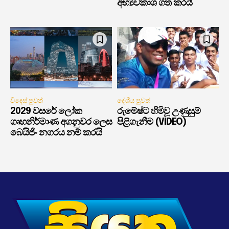
අභ්‍යවකාශ ගත කරයි
විදෙස් පුවත්
දේශීය පුවත්
2029 වසරේ ලෝක
රුමේෂ්ට හිමිවූ උණුසුම්
ගෘහනිර්මාණ අගනුවර ලෙස
පිළිගැනීම (VIDEO)
බෙයිජිං නගරය නම් කරයි