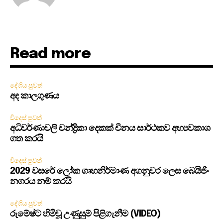
Read more
දේශීය පුවත්
අද කාලගුණය
විදෙස් පුවත්
අධිවර්ණාවලි චන්ද්‍රිකා දෙකක් චීනය සාර්ථකව අභ්‍යවකාශ
ගත කරයි
විදෙස් පුවත්
2029 වසරේ ලෝක ගෘහනිර්මාණ අගනුවර ලෙස බෙයිජිං
නගරය නම් කරයි
දේශීය පුවත්
රුමේෂ්ට හිමිවූ උණුසුම් පිළිගැනීම (VIDEO)