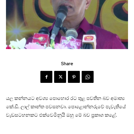
Share
යල කන්නයට අවශ්‍ය පොහොර රට තුළ පවතින බව අමාත්‍ය
කේ.ඩී. ලාල් කාන්ත පවසනවා. පොළොන්නරුවේ පැවැතියේ
වැඩසටහනකට එක්වෙමිනුයි ඔහු මේ බව ප්‍රකාශ කළේ.