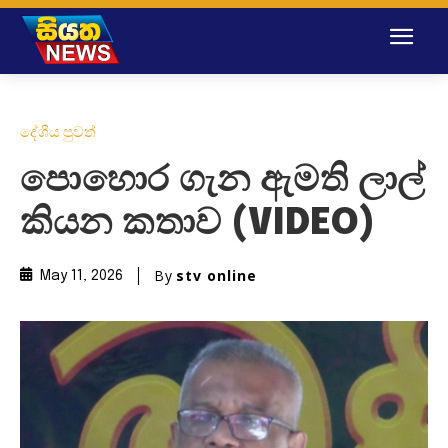
දේශීය පුවත්
පොහොර ගැන ඇමති ලාල්
කියන කතාව (VIDEO)
By
stv online
May 11, 2026