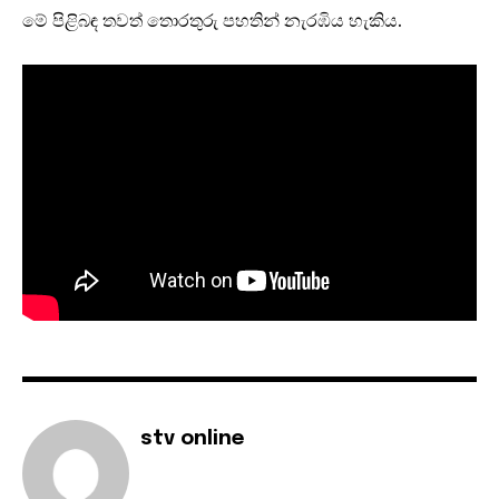
මේ පිළිබඳ තවත් තොරතුරු පහතින් නැරඹිය හැකිය.
stv online