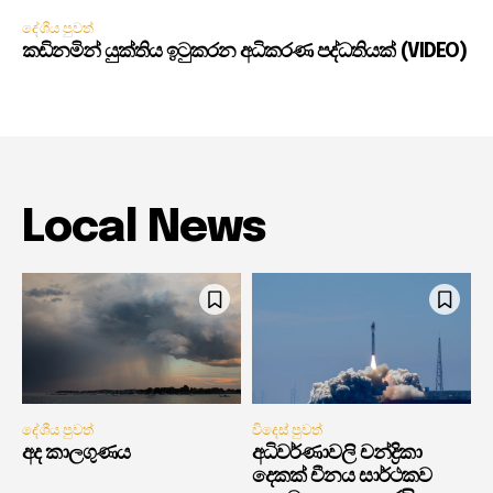
දේශීය පුවත්
කඩිනමින් යුක්තිය ඉටුකරන අධිකරණ පද්ධතියක් (VIDEO)
Local News
දේශීය පුවත්
විදෙස් පුවත්
අද කාලගුණය
අධිවර්ණාවලි චන්ද්‍රිකා
දෙකක් චීනය සාර්ථකව