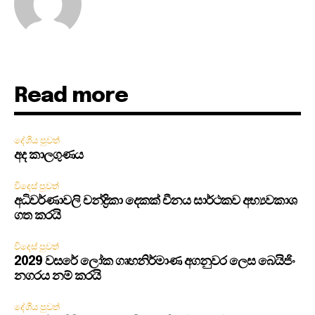
Read more
දේශීය පුවත්
අද කාලගුණය
විදෙස් පුවත්
අධිවර්ණාවලි චන්ද්‍රිකා දෙකක් චීනය සාර්ථකව අභ්‍යවකාශ
ගත කරයි
විදෙස් පුවත්
2029 වසරේ ලෝක ගෘහනිර්මාණ අගනුවර ලෙස බෙයිජිං
නගරය නම් කරයි
දේශීය පුවත්