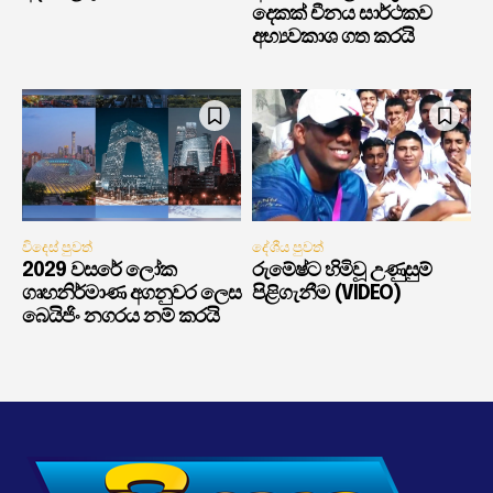
දෙකක් චීනය සාර්ථකව
අභ්‍යවකාශ ගත කරයි
විදෙස් පුවත්
දේශීය පුවත්
2029 වසරේ ලෝක
රුමේෂ්ට හිමිවූ උණුසුම්
ගෘහනිර්මාණ අගනුවර ලෙස
පිළිගැනීම (VIDEO)
බෙයිජිං නගරය නම් කරයි