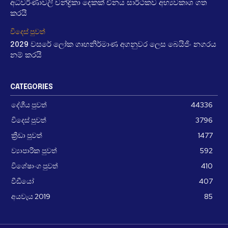
අධිවර්ණාවලි චන්ද්‍රිකා දෙකක් චීනය සාර්ථකව අභ්‍යවකාශ ගත
කරයි
විදෙස් පුවත්
2029 වසරේ ලෝක ගෘහනිර්මාණ අගනුවර ලෙස බෙයිජිං නගරය
නම් කරයි
CATEGORIES
දේශීය පුවත්
44336
විදෙස් පුවත්
3796
ක්‍රීඩා පුවත්
1477
ව්‍යාපාරික පුවත්
592
විශේෂාංග පුවත්
410
වීඩීයෝ
407
අයවැය 2019
85