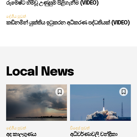
රුමේෂ්ට හිමිවූ උණුසුම් පිළිගැනීම (VIDEO)
දේශීය පුවත්
කඩිනමින් යුක්තිය ඉටුකරන අධිකරණ පද්ධතියක් (VIDEO)
Local News
දේශීය පුවත්
විදෙස් පුවත්
අද කාලගුණය
අධිවර්ණාවලි චන්ද්‍රිකා