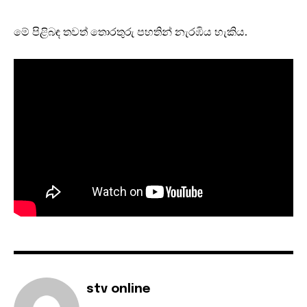
මේ පිළිබඳ තවත් තොරතුරු පහතින් නැරඹිය හැකිය.
stv online