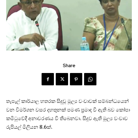
Share
තැපැල් කාර්යාල හතරක සිදුවූ මූල්‍ය වංචාවක් සම්බන්ධයෙන්
වන විමර්ශන වසර දහතුනක් පමණ ප්‍රමාද වී ඇති බව කෝපා
කමිටුවේදී අනාවරණය වී තිබෙනවා. සිදුව ඇති මුල්‍ය වංචාව
රුපියල් මිලියන 8.6ක්.