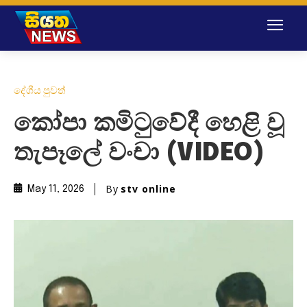
දේශීය පුවත්
කෝපා කමිටුවේදී හෙළි වූ
තැපෑලේ වංචා (VIDEO)
By
stv online
May 11, 2026