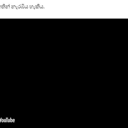
තින් නැරඹිය හැකිය.