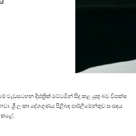
ේ වැඩසටහන දිස්ත්‍රික් මට්ටමින් සිදු කළ යුතු බව විපක්ෂ
වා. ශ්‍රී ලංකා දේශගුණය පිළිබඳ පාර්ලිමේන්තුව සංසඳය
ශ කළේ.