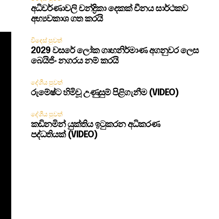
අධිවර්ණාවලි චන්ද්‍රිකා දෙකක් චීනය සාර්ථකව
අභ්‍යවකාශ ගත කරයි
විදෙස් පුවත්
2029 වසරේ ලෝක ගෘහනිර්මාණ අගනුවර ලෙස
බෙයිජිං නගරය නම් කරයි
දේශීය පුවත්
රුමේෂ්ට හිමිවූ උණුසුම් පිළිගැනීම (VIDEO)
දේශීය පුවත්
කඩිනමින් යුක්තිය ඉටුකරන අධිකරණ
පද්ධතියක් (VIDEO)