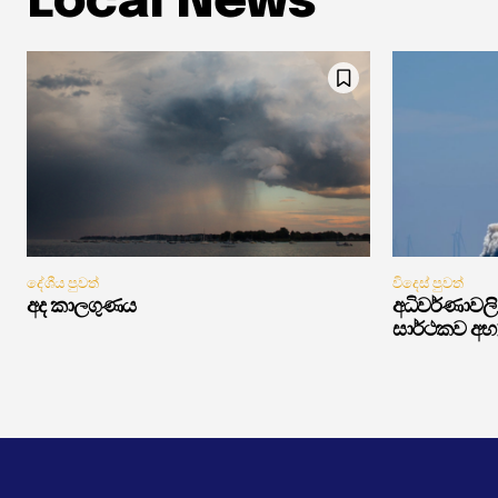
Local News
දේශීය පුවත්
විදෙස් පුවත්
අද කාලගුණය
අධිවර්ණාවලි 
සාර්ථකව අභ