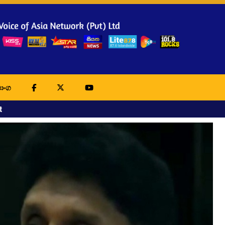
ාංග
t