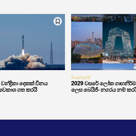
විදෙස් පුවත්
චන්ද්‍රිකා දෙකක් චීනය
2029 වසරේ ලෝක ගෘහනිර්
්‍යවකාශ ගත කරයි
ලෙස බෙයිජිං නගරය නම් කරය