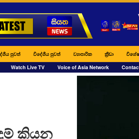
ේශීය පුවත්
විදේශීය පුවත්
ව්‍යාපාරික
ක්‍රීඩා
විශේෂ
Watch Live TV
Voice of Asia Network
Contac
ඳුම් කියන