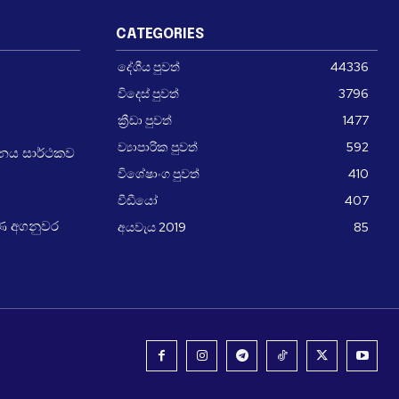
CATEGORIES
දේශීය පුවත්
44336
විදෙස් පුවත්
3796
ක්‍රීඩා පුවත්
1477
ව්‍යාපාරික පුවත්
592
චීනය සාර්ථකව
විශේෂාංග පුවත්
410
වීඩීයෝ
407
අයවැය 2019
85
ණ අගනුවර