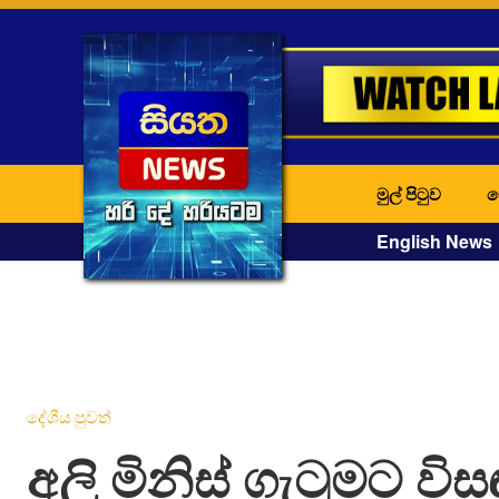
මුල් පිටුව
ද
English News
දේශීය පුවත්
අලි මිනිස් ගැටුමට විස