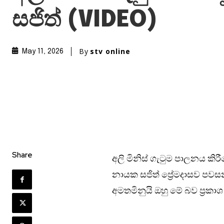
සජිත් (VIDEO)
By
stv online
May 11, 2026
Share
අලි මිනිස් ගැටුම පාලනය කිරීම
නායක සජිත් ප්‍රේමදාසව පවසන
අමතමිනුයි ඔහු මේ බව ප්‍රකා