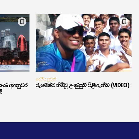
දේශීය පුවත්
මාණ අගනුවර
රුමේෂ්ට හිමිවූ උණුසුම් පිළිගැනීම (VIDEO)
ි