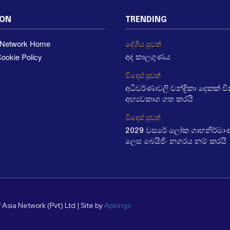
ION
TRENDING
a Network Home
දේශීය පුවත්
ookie Policy
අද කාලගුණය
විදෙස් පුවත්
අධිවර්ණාවලි චන්ද්‍රිකා දෙකක් 
අභ්‍යවකාශ ගත කරයි
විදෙස් පුවත්
2029 වසරේ ලෝක ගෘහනිර්මා
ලෙස බෙයිජිං නගරය නම් කරයි
 Asia Network (Pvt) Ltd | Site by
Apkings