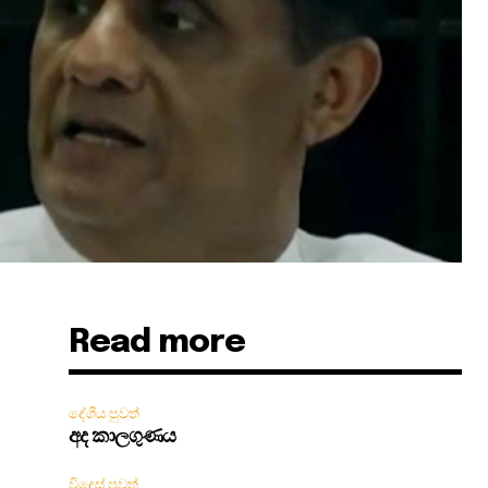
Read more
දේශීය පුවත්
අද කාලගුණය
විදෙස් පුවත්