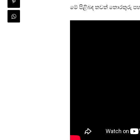
මේ පිළිබඳ තවත් තොරතුරු පහ