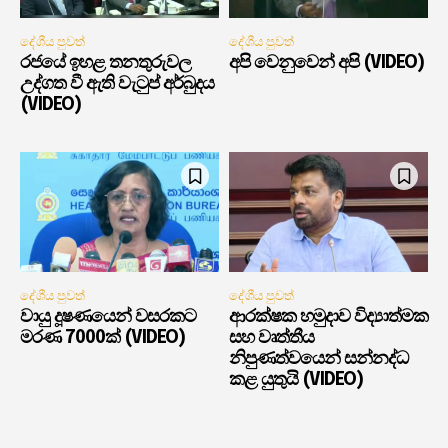
දේශීය පුවත්
දේශීය පුවත්
රජයේ ඉහළ තනතුරුවල
අපි වෙනුවෙන් අපි (VIDEO)
උද්ගත වී ඇති වැටුප් අර්බුදය
(VIDEO)
දේශීය පුවත්
දේශීය පුවත්
වායු දූෂණයෙන් වසරකට
ආරක්ෂක හමුදාව විද්‍යාත්මක
මරණ 7000ක් (VIDEO)
සහ වෘත්තීය
නිපුණත්වයෙන් සන්නද්ධ
කළ යුතුයි (VIDEO)