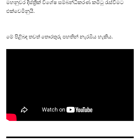
මහනුවර දිස්ත්‍රික් විශේෂ සම්බන්ධීකරණ කමිටු රැස්වීමට
එක්වෙමිනුයි.
මේ පිළිබඳ තවත් තොරතුරු පහතින් නැරඹිය හැකිය.