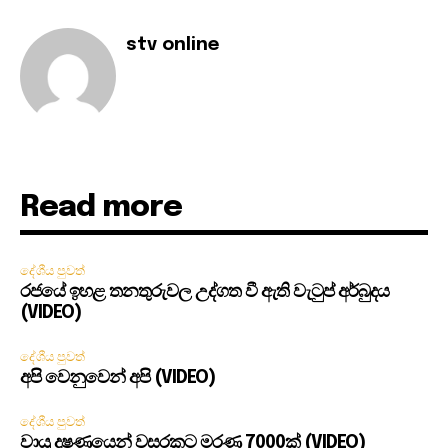
stv online
Read more
දේශීය පුවත්
රජයේ ඉහළ තනතුරුවල උද්ගත වී ඇති වැටුප් අර්බුදය
(VIDEO)
දේශීය පුවත්
අපි වෙනුවෙන් අපි (VIDEO)
දේශීය පුවත්
වායු දූෂණයෙන් වසරකට මරණ 7000ක් (VIDEO)