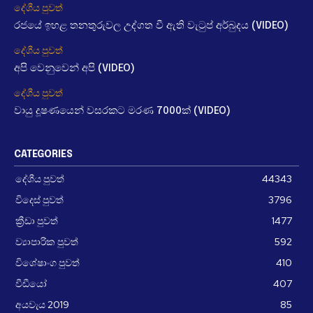
දේශීය පුවත්
රජයේ ඉහළ තනතුරුවල උද්ගත වී ඇති වැටුප් අර්බුදය (VIDEO)
දේශීය පුවත්
අපි වෙනුවෙන් අපි (VIDEO)
දේශීය පුවත්
වායු දූෂණයෙන් වසරකට මරණ 7000ක් (VIDEO)
CATEGORIES
දේශීය පුවත්
44343
විදෙස් පුවත්
3796
ක්‍රීඩා පුවත්
1477
ව්‍යාපාරික පුවත්
592
විශේෂාංග පුවත්
410
වීඩීයෝ
407
අයවැය 2019
85