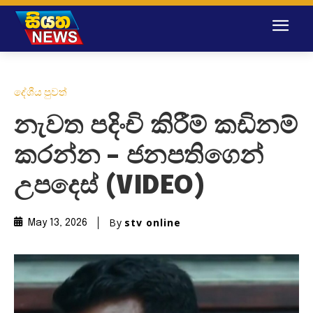
දේශීය පුවත්
නැවත පදිංචි කිරීම් කඩිනම්
කරන්න – ජනපතිගෙන්
උපදෙස් (VIDEO)
By
stv online
May 13, 2026