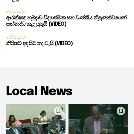
දේශීය පුවත්
ආරක්ෂක හමුදාව විද්‍යාත්මක සහ වෘත්තීය නිපුණත්වයෙන්
සන්නද්ධ කළ යුතුයි (VIDEO)
දේශීය පුවත්
නිරිතට අද සිට තද වැසි (VIDEO)
Local News