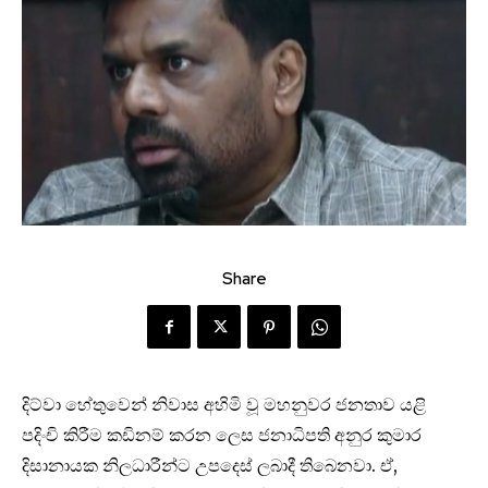
Share
දිට්වා හේතුවෙන් නිවාස අහිමි වූ මහනුවර ජනතාව යළි
පදිංචි කිරීම කඩිනම් කරන ලෙස ජනාධිපති අනුර කුමාර
දිසානායක නිලධාරීන්ට උපදෙස් ලබාදී තිබෙනවා. ඒ,