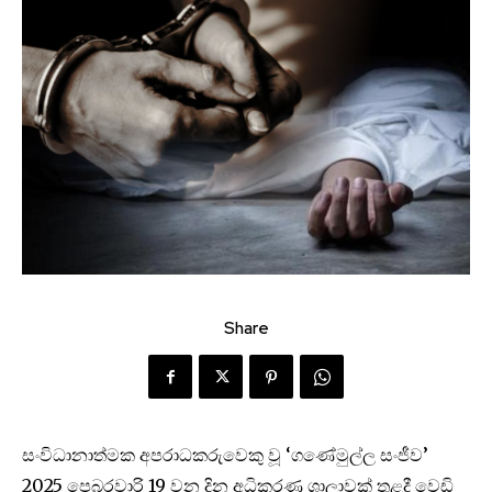
Share
සංවිධානාත්මක අපරාධකරුවෙකු වූ ‘ගණේමුල්ල සංජීව’
2025 පෙබරවාරි 19 වන දින අධිකරණ ශාලාවක් තුළදී වෙඩි