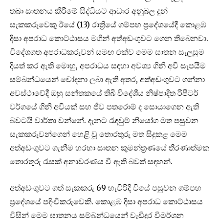
තබා ඝාතනය කිරීමේ සිද්ධියට ආධාර අනුබල දුන්
සැකකරුවෙකු ඊයේ (13) රාත්‍රියේ ගම්පහ ප්‍රදේශයේදී කොළඹ
දිසා අපරාධ කොට්ඨාසය මගින් අත්අඩංගුවට ගෙන තිබෙනවා.
විදේශගත අපරාධකරුවන් සමඟ එක්ව මෙම ඝාතන සැලසුම
දියත් කර ඇති මොහු, අපරාධය සඳහා අවශ්‍ය ගිනි අවි සැපයීම
සම්බන්ධයෙන් චෝදනා ලබා ඇති අතර, අත්අඩංගුවට ගන්නා
අවස්ථාවේදී ඔහු සන්තකයේ තිබී විදේශීය නිෂ්පාදිත රීපීටර්
වර්ගයේ ගිනි අවියක් සහ ජීව පතරොම් ද සොයාගෙන ඇති
බවටයි වාර්තා වන්නේ. දැනට රැඳවුම් නියෝග මත පසුවන
සැකකරුවන්ගෙන් හෙළි වූ තොරතුරු මත සිදුකළ මෙම
අත්අඩංගුවට ගැනීම හරහා ඝාතන කුමන්ත්‍රණයේ තීරණාත්මක
තොරතුරු රැසක් අනාවරණය වී ඇති බවත් සඳහන්.
අත්අඩංගුවට ගත් සැකකරු 69 හැවිරිදි වියේ පසුවන ගම්පහ
ප්‍රදේශයේ පදිංචිකරුවෙකි. කොළඹ දිසා අපරාධ කොට්ඨාසය
විසින් මෙම ඝාතනය සම්බන්ධයෙන් වැඩිදුර විමර්ශන