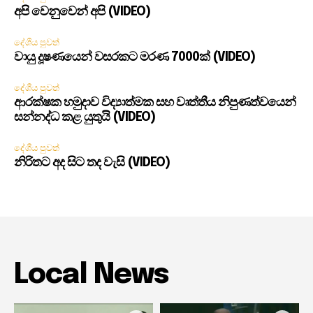
අපි වෙනුවෙන් අපි (VIDEO)
දේශීය පුවත්
වායු දූෂණයෙන් වසරකට මරණ 7000ක් (VIDEO)
දේශීය පුවත්
ආරක්ෂක හමුදාව විද්‍යාත්මක සහ වෘත්තීය නිපුණත්වයෙන්
සන්නද්ධ කළ යුතුයි (VIDEO)
දේශීය පුවත්
නිරිතට අද සිට තද වැසි (VIDEO)
Local News