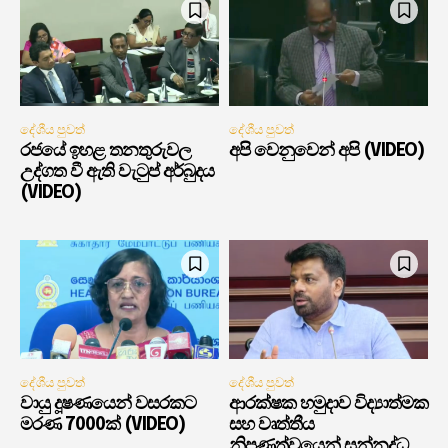
දේශීය පුවත්
දේශීය පුවත්
රජයේ ඉහළ තනතුරුවල
අපි වෙනුවෙන් අපි (VIDEO)
උද්ගත වී ඇති වැටුප් අර්බුදය
(VIDEO)
දේශීය පුවත්
දේශීය පුවත්
වායු දූෂණයෙන් වසරකට
ආරක්ෂක හමුදාව විද්‍යාත්මක
මරණ 7000ක් (VIDEO)
සහ වෘත්තීය
නිපුණත්වයෙන් සන්නද්ධ