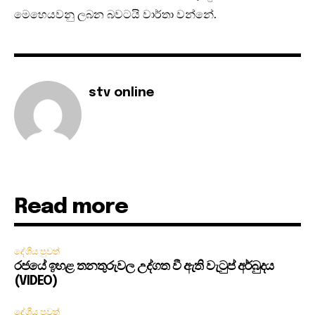
මෙහෙයවනු ලබන බවටයි වාර්තා වන්නේ.
stv online
Read more
දේශීය පුවත්
රජයේ ඉහළ තනතුරුවල උද්ගත වී ඇති වැටුප් අර්බුදය
(VIDEO)
දේශීය පුවත්