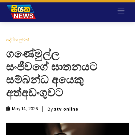
දේශීය පුවත්
ගණේමුල්ල
සංජීවගේ ඝාතනයට
සම්බන්ධ අයෙකු
අත්අඩංගුවට
By
stv online
May 14, 2026