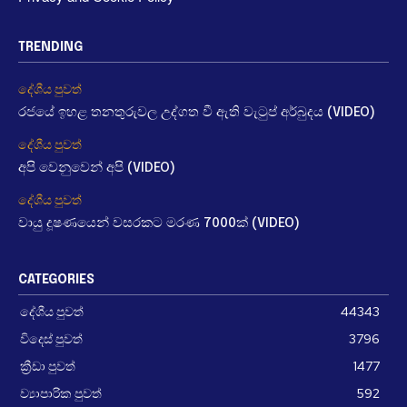
TRENDING
දේශීය පුවත්
රජයේ ඉහළ තනතුරුවල උද්ගත වී ඇති වැටුප් අර්බුදය (VIDEO)
දේශීය පුවත්
අපි වෙනුවෙන් අපි (VIDEO)
දේශීය පුවත්
වායු දූෂණයෙන් වසරකට මරණ 7000ක් (VIDEO)
CATEGORIES
දේශීය පුවත්
44343
විදෙස් පුවත්
3796
ක්‍රීඩා පුවත්
1477
ව්‍යාපාරික පුවත්
592